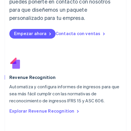
Letonia
puedes ponerte en contacto con nosotros
English
para que diseñemos un paquete
Liechtenstein
personalizado para tu empresa.
Deutsch
English
Lituania
English
Empezar ahora
Contacta con ventas
Luxemburgo
Français
Deutsch
English
Malasia
English
简体中文
Malta
English
México
Español
English
Revenue Recognition
Noruega
Automatiza y configura informes de ingresos para que
English
sea más fácil cumplir con las normativas de
Nueva Zelandia
English
reconocimiento de ingresos IFRS 15 y ASC 606.
Países Bajos
Explorar Revenue Recognition
Nederlands
English
Polonia
English