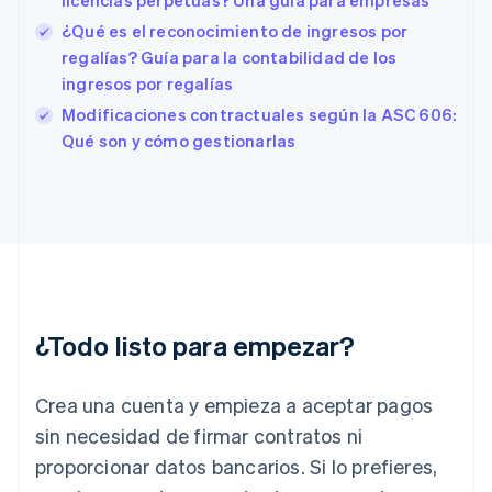
licencias perpetuas? Una guía para empresas
Estados Unidos
English
Español
简体中文
¿Qué es el reconocimiento de ingresos por
Estonia
regalías? Guía para la contabilidad de los
English
ingresos por regalías
Finlandia
English
Svenska
Modificaciones contractuales según la ASC 606:
Francia
Qué son y cómo gestionarlas
Français
English
Gibraltar
English
Grecia
English
Hungría
English
India
English
¿Todo listo para empezar?
Irlanda
English
Crea una cuenta y empieza a aceptar pagos
Italia
Italiano
English
sin necesidad de firmar contratos ni
Japón
proporcionar datos bancarios. Si lo prefieres,
日本語
English