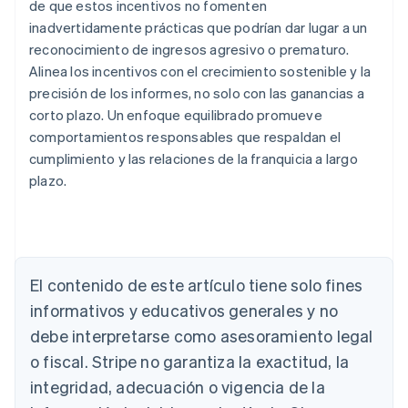
de que estos incentivos no fomenten
inadvertidamente prácticas que podrían dar lugar a un
reconocimiento de ingresos agresivo o prematuro.
Alinea los incentivos con el crecimiento sostenible y la
precisión de los informes, no solo con las ganancias a
corto plazo. Un enfoque equilibrado promueve
comportamientos responsables que respaldan el
cumplimiento y las relaciones de la franquicia a largo
plazo.
Alemania
El contenido de este artículo tiene solo fines
Deutsch
English
Australia
informativos y educativos generales y no
English
debe interpretarse como asesoramiento legal
Austria
Deutsch
English
o fiscal. Stripe no garantiza la exactitud, la
Bélgica
integridad, adecuación o vigencia de la
Nederlands
Français
Deutsch
English