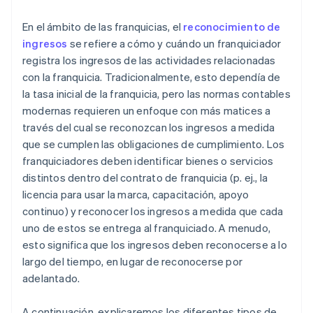
Paso 5: Reconocer los ingresos cuando se
del franquiciado
satisfagan las obligaciones de cumplimiento o a
En el ámbito de las franquicias, el
reconocimiento de
medida que esto ocurra
Crea un grupo de trabajo multifuncional de ingresos
ingresos
se refiere a cómo y cuándo un franquiciador
registra los ingresos de las actividades relacionadas
Desarrolla situaciones hipotéticas en relación con el
con la franquicia. Tradicionalmente, esto dependía de
reconocimiento de ingresos
la tasa inicial de la franquicia, pero las normas contables
Localiza prácticas de reconocimiento de ingresos
modernas requieren un enfoque con más matices a
según sea necesario
través del cual se reconozcan los ingresos a medida
que se cumplen las obligaciones de cumplimiento. Los
Básate en los comentarios de los franquiciados
para establecer mejores estimaciones de la
franquiciadores deben identificar bienes o servicios
contraprestación variable
distintos dentro del contrato de franquicia (p. ej., la
licencia para usar la marca, capacitación, apoyo
Aclara los detalles específicos de los fondos de
continuo) y reconocer los ingresos a medida que cada
marketing
uno de estos se entrega al franquiciado. A menudo,
Crea guías de referencia rápida para los equipos de
esto significa que los ingresos deben reconocerse a lo
campo
largo del tiempo, en lugar de reconocerse por
adelantado.
Alinea los incentivos internos con informes precisos
de ingresos
A continuación, explicaremos los diferentes tipos de