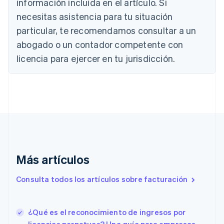
Brasil
información incluida en el artículo. Si
Português
English
necesitas asistencia para tu situación
Bulgaria
particular, te recomendamos consultar a un
English
Canadá
abogado o un contador competente con
English
Français
licencia para ejercer en tu jurisdicción.
China continental
简体中文
English
Chipre
English
Croacia
English
Italiano
Dinamarca
English
Emiratos Árabes Unidos
English
Más artículos
Eslovaquia
English
Consulta todos los artículos sobre facturación
Eslovenia
English
Italiano
España
¿Qué es el reconocimiento de ingresos por
Español
English