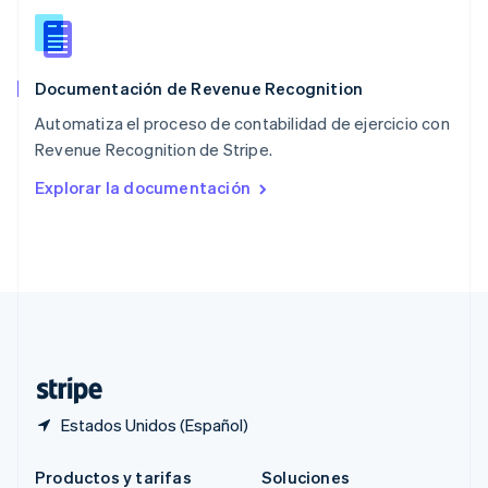
Portugal
Português
English
RAE de Hong Kong, China
English
简体中文
Documentación de Revenue Recognition
Reino Unido
English
Automatiza el proceso de contabilidad de ejercicio con
República Checa
Revenue Recognition de Stripe.
English
Rumania
Explorar la documentación
English
Singapur
English
简体中文
Suecia
Svenska
English
Suiza
Deutsch
Français
Italiano
English
Tailandia
ไทย
English
Estados Unidos (Español)
Productos y tarifas
Soluciones