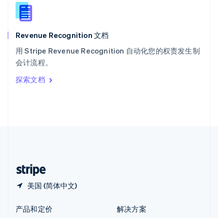
English
简体中文
新西兰
English
Revenue Recognition 文档
匈牙利
English
用 Stripe Revenue Recognition 自动化您的权责发生制
意大利
会计流程。
Italiano
English
印度
探索文档
English
英国
English
直布罗陀
English
中国内地
简体中文
English
中国香港特别行政区
English
简体中文
美国 (简体中文)
产品和定价
解决方案