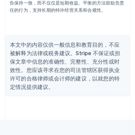
告保持一致，而不仅仅是短期收益。平衡的方法鼓励负责
English
巴西
任的行为，支持长期的特许经营关系和合规性。
Português
English
保加利亚
English
比利时
Nederlands
Français
Deutsch
English
本文中的内容仅供一般信息和教育目的，不应
波兰
被解释为法律或税务建议。Stripe 不保证或担
English
丹麦
保文章中信息的准确性、完整性、充分性或时
English
效性。您应该寻求在您的司法管辖区获得执业
德国
Deutsch
English
许可的合格律师或会计师的建议，以就您的特
法国
定情况提供建议。
Français
English
芬兰
English
Svenska
荷兰
Nederlands
English
加拿大
English
Français
捷克