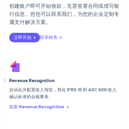
English
创建账户即可开始收款，无需签署合同或填写银
葡萄牙
行信息。您也可以联系我们，为您的企业定制专
Português
English
日本
属支付解决方案。
日本語
English
瑞典
立即开始
联系销售
Svenska
English
瑞士
Deutsch
Français
Italiano
English
塞浦路斯
English
斯洛伐克
English
斯洛文尼亚
Revenue Recognition
English
Italiano
自动化并配置收入报告，简化 IFRS 15 和 ASC 606 收入
泰国
ไทย
English
确认标准的合规事务。
希腊
探索 Revenue Recognition
English
西班牙
Español
English
新加坡