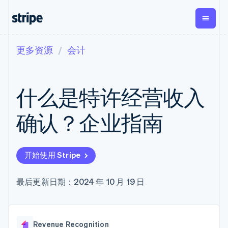
更多资源
会计
按企业阶段
文档
学习
支付
营收
资金管理
平台
易市
大型企业
Stripe 文档
博客
Payments
Billing
Treasury
初创企业
API 参考文档
客户案例
什么是特许经营收入
在线支付
经常性收入
Con
库与 SDK
指南
企业财务
Managed
Metronome
Stripe Apps
Payments
按用量计费
Global
平台
确认？企业指南
备案商家解决
Payouts
Subscriptions
Capi
按应用场景
方案
平
支持
向第三方
订阅管理
Payment links
客户
指南
智能体商务
打款
Invoicing
Trea
加密货币
获取支持
无代码支付
一次性或定期
Capital
开始使用 Stripe
平
电子商务
接受线上付款
托管支持方案
企业融资
Checkout
账单
嵌入
嵌入式金融
实施预置结账流程
专业服务
预构建支付界
Crypto
Tax
融服
财务自动化
构建平台或交易市场
最后更新日期：2024 年 10 月 19 日
钱包、稳
面
销售税和增值
Iss
全球化企业
管理订阅
定币发行
Elements
税自动化
实体
应用内支付
提供按用量计费
灵活的 UI 组件
和发卡基
Crypto
Revenue
虚拟
交易市场
发行稳定币支持的支付卡
Onramp
Payment
Recognition
础设施
公司
资金管理
通过智能体配置和管理服
可嵌入的
methods
会计自动化
Revenue Recognition
平台
务