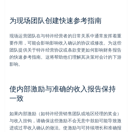
为现场团队创建快速参考指南
现场运营团队在与特许经营者的日常关系中通常发挥着重
要作用，可能会影响影响收入确认的协议或修改。为这些
团队提供关于特许经营协议或条款变更如何影响财务报告
的快速参考指南。这将帮助他们理解其决策对会计的下游
影响。
阿联酋
使内部激励与准确的收入报告保持
English
爱尔兰
一致
English
爱沙尼亚
English
如果内部激励（如特许经营销售团队或地区经理的奖金）
奥地利
与收入挂钩，请确保这些激励不会无意中鼓励可能导致激
Deutsch
English
进或过早收入确认的做法。使激励与可持续增长和准确报
澳大利亚