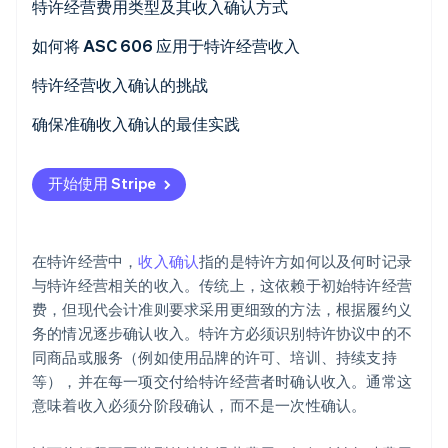
特许经营费用类型及其收入确认方式
初创企业注册
如何将 ASC 606 应用于特许经营收入
Climate
碳移除
第 1 步：确定与客户的合同
特许经营收入确认的挑战
Identity
在线身份验证
第 2 步：确定合同中的履约义务
捆绑服务
确保准确收入确认的最佳实践
第 3 步：确定交易价格
可变对价
制定特许经营特定的收入确认计划
开始使用 Stripe
第 4 步：将交易价格分配到履约义务
返利和激励
按特许经营者成熟度分段收入
Stripe Sessions 2026
第 5 步：在满足履约义务时确认收入
建立跨职能收入工作组
了解 Stripe 如何为 AI 构建经济基础设施。
在特许经营中，
收入确认
指的是特许方如何以及何时记录
立即观看
制定收入确认的假设情景
与特许经营相关的收入。传统上，这依赖于初始特许经营
费，但现代会计准则要求采用更细致的方法，根据履约义
根据需要本地化收入确认实践
务的情况逐步确认收入。特许方必须识别特许协议中的不
利用特许经营者反馈来更好地估计可变对价
同商品或服务（例如使用品牌的许可、培训、持续支持
等），并在每一项交付给特许经营者时确认收入。通常这
澄清营销基金的细则
意味着收入必须分阶段确认，而不是一次性确认。
为现场团队创建快速参考指南