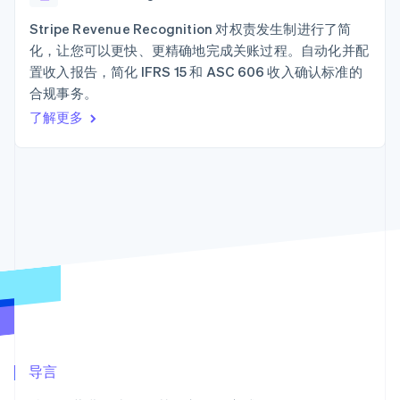
接入 125+ 种支
加密货币
Stripe Sigma
产品路线图
SaaS
付方式
自定义报告
购买
Sessions 年度大会
Stripe Revenue Recognition 对权责发生制进行了简
Terminal
Data Pipeline
招聘
化，让您可以更快、更精确地完成关账过程。自动化并配
线下支付
数据同步
资讯中心
Authorization
资源
置收入报告，简化 IFRS 15 和 ASC 606 收入确认标准的
Stripe Press
Boost
按行业
合规事务。
支付成功率优
应用集成
了解更多
化
AI 企业
代码示例
Link
创作者经济
开发者博客
联系
加速结账
游戏
API 状态
Financial
酒店、旅游与休闲
联系销售
Connections
保险
成为合作伙伴
关联金融账户
媒体与娱乐
数据
非营利组织
专业服务
公共部门
零售
更多
Product roadmap
了解未来规划
生态系统
Radar
合作伙伴
欺诈防范
导言
Stripe App Marketplace
Atlas