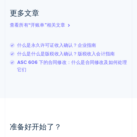
English
克罗地亚
更多文章
English
Italiano
拉脱维亚
查看所有“开账单”相关文章
English
立陶宛
English
什么是永久许可证收入确认？企业指南
列支敦士登
Deutsch
English
什么是什么是版税收入确认？版税收入会计指南
卢森堡
ASC 606 下的合同修改：什么是合同修改及如何处理
Français
Deutsch
English
它们
罗马尼亚
English
马尔他
English
马来西亚
English
简体中文
美国
English
Español
简体中文
墨西哥
准备好开始了？
Español
English
挪威