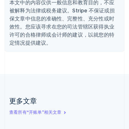
本文中的内容仅供一般信息和教育目的，不应
English
丹麦
被解释为法律或税务建议。Stripe 不保证或担
English
保文章中信息的准确性、完整性、充分性或时
德国
效性。您应该寻求在您的司法管辖区获得执业
Deutsch
English
法国
许可的合格律师或会计师的建议，以就您的特
Français
English
定情况提供建议。
芬兰
English
Svenska
荷兰
Nederlands
English
加拿大
English
Français
捷克
English
克罗地亚
English
Italiano
更多文章
拉脱维亚
English
查看所有“开账单”相关文章
立陶宛
English
列支敦士登