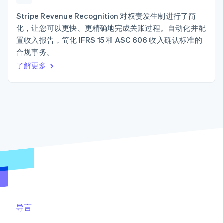
接入 125+ 种支
加密货币
Stripe Sigma
产品路线图
SaaS
付方式
自定义报告
购买
Sessions 年度大会
Stripe Revenue Recognition 对权责发生制进行了简
Terminal
Data Pipeline
招聘
化，让您可以更快、更精确地完成关账过程。自动化并配
线下支付
数据同步
资讯中心
Authorization
资源
置收入报告，简化 IFRS 15 和 ASC 606 收入确认标准的
Stripe Press
Boost
按行业
合规事务。
支付成功率优
应用集成
了解更多
化
AI 企业
代码示例
Link
创作者经济
开发者博客
联系
加速结账
游戏
API 状态
Financial
酒店、旅游与休闲
联系销售
Connections
保险
成为合作伙伴
关联金融账户
媒体与娱乐
数据
非营利组织
专业服务
公共部门
零售
更多
Product roadmap
了解未来规划
生态系统
Radar
合作伙伴
欺诈防范
导言
Stripe App Marketplace
Atlas