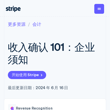
更多资源
会计
按企业阶段
文档
学习
支付
营收
资金管理
平台
易市
大型企业
Stripe 文档
博客
Payments
Billing
Treasury
初创企业
API 参考文档
客户案例
收入确认 101：企业
在线支付
经常性收入
Con
库与 SDK
指南
企业财务
Managed
Metronome
Stripe Apps
Payments
按用量计费
Global
平台
须知
备案商家解决
Payouts
Subscriptions
Capi
按应用场景
方案
平
支持
向第三方
订阅管理
Payment links
客户
指南
智能体商务
打款
Invoicing
Trea
加密货币
获取支持
无代码支付
一次性或定期
Capital
开始使用 Stripe
平
电子商务
接受线上付款
托管支持方案
企业融资
Checkout
账单
嵌入
嵌入式金融
实施预置结账流程
专业服务
预构建支付界
Crypto
Tax
融服
财务自动化
构建平台或交易市场
最后更新日期：2024 年 6 月 16 日
钱包、稳
面
销售税和增值
Iss
全球化企业
管理订阅
定币发行
Elements
税自动化
实体
应用内支付
提供按用量计费
灵活的 UI 组件
和发卡基
Crypto
Revenue
虚拟
交易市场
发行稳定币支持的支付卡
Onramp
Payment
Recognition
础设施
公司
资金管理
通过智能体配置和管理服
可嵌入的
methods
会计自动化
Revenue Recognition
平台
务