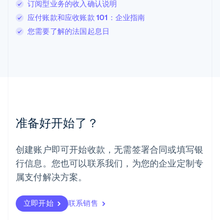
订阅型业务的收入确认说明
Deutsch
English
卢森堡
应付账款和应收账款 101：企业指南
Français
Deutsch
English
您需要了解的法国起息日
罗马尼亚
English
马尔他
English
马来西亚
English
简体中文
美国
English
Español
简体中文
墨西哥
准备好开始了？
Español
English
挪威
English
创建账户即可开始收款，无需签署合同或填写银
葡萄牙
行信息。您也可以联系我们，为您的企业定制专
Português
English
日本
属支付解决方案。
日本語
English
瑞典
立即开始
联系销售
Svenska
English
瑞士