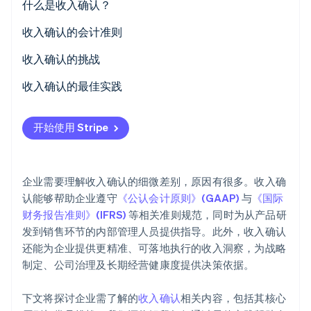
什么是收入确认？
初创企业注册
收入确认的会计准则
Climate
碳移除
收入确认的挑战
Identity
在线身份验证
收入确认的最佳实践
开始使用 Stripe
Stripe Sessions 2026
了解 Stripe 如何为 AI 构建经济基础设施。
企业需要理解收入确认的细微差别，原因有很多。收入确
立即观看
认能够帮助企业遵守
《公认会计原则》(GAAP)
与
《国际
财务报告准则》(IFRS)
等相关准则规范，同时为从产品研
发到销售环节的内部管理人员提供指导。此外，收入确认
还能为企业提供更精准、可落地执行的收入洞察，为战略
制定、公司治理及长期经营健康度提供决策依据。
下文将探讨企业需了解的
收入确认
相关内容，包括其核心