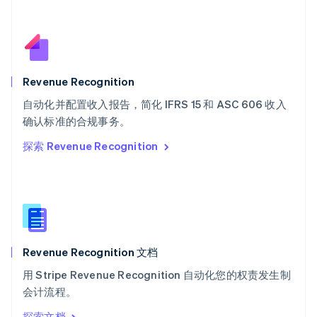
Deutsch
Français
Italiano
English
塞浦路斯
English
斯洛伐克
English
斯洛文尼亚
Revenue Recognition
English
Italiano
自动化并配置收入报告，简化 IFRS 15 和 ASC 606 收入
泰国
ไทย
English
确认标准的合规事务。
希腊
探索 Revenue Recognition
English
西班牙
Español
English
新加坡
English
简体中文
新西兰
English
Revenue Recognition 文档
匈牙利
English
用 Stripe Revenue Recognition 自动化您的权责发生制
意大利
会计流程。
Italiano
English
印度
探索文档