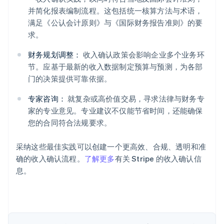
并简化报表编制流程。这包括统一核算方法与术语，
满足《公认会计原则》与《国际财务报告准则》的要
求。
财务规划调整：
收入确认政策会影响企业多个业务环
阿联酋
节。应基于最新的收入数据制定预算与预测，为各部
English
爱尔兰
门的决策提供可靠依据。
English
爱沙尼亚
专家咨询：
就复杂或高价值交易，寻求法律与财务专
English
家的专业意见。专业建议不仅能节省时间，还能确保
奥地利
您的合同符合法规要求。
Deutsch
English
澳大利亚
采纳这些最佳实践可以创建一个更高效、合规、透明和准
English
巴西
确的收入确认流程。
了解更多
有关 Stripe 的收入确认信
Português
English
息。
保加利亚
English
比利时
Nederlands
Français
Deutsch
English
波兰