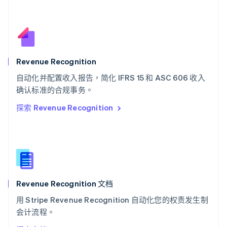
Deutsch
Français
Italiano
English
塞浦路斯
English
斯洛伐克
English
斯洛文尼亚
Revenue Recognition
English
Italiano
自动化并配置收入报告，简化 IFRS 15 和 ASC 606 收入
泰国
ไทย
English
确认标准的合规事务。
希腊
探索 Revenue Recognition
English
西班牙
Español
English
新加坡
English
简体中文
新西兰
English
Revenue Recognition 文档
匈牙利
English
用 Stripe Revenue Recognition 自动化您的权责发生制
意大利
会计流程。
Italiano
English
印度