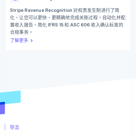
125+
Stripe Sigma
产品路线图
SaaS
自定义报告
Authorization
Sessions 年度大会
Stripe Revenue Recognition 对权责发生制进行了简
Boost
Data Pipeline
招聘
化，让您可以更快、更精确地完成关账过程。自动化并配
支付成功率优
数据同步
资讯中心
化
资源
置收入报告，简化 IFRS 15 和 ASC 606 收入确认标准的
Stripe Press
Link
按行业
合规事务。
加速结账
应用集成
了解更多
AI 企业
代码示例
创作者经济
开发者博客
联系
游戏
API 状态
酒店、旅游与休闲
联系销售
更多
保险
成为合作伙伴
Product roadmap
媒体与娱乐
了解未来规划
非营利组织
专业服务
Radar
公共部门
欺诈防范
零售
Atlas
初创企业注册
Climate
生态系统
碳移除
合作伙伴
导言
Stripe App Marketplace