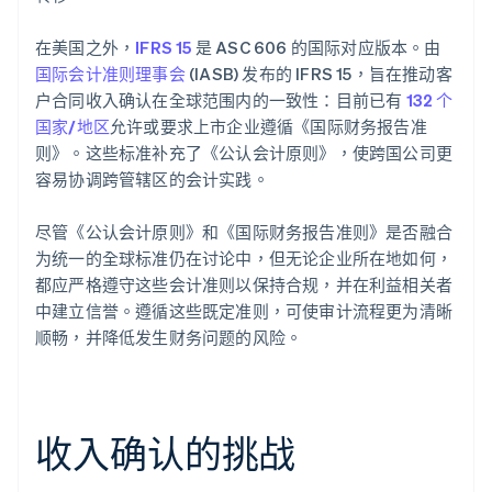
在美国之外，
IFRS 15
是 ASC 606 的国际对应版本。由
国际会计准则理事会
(IASB) 发布的 IFRS 15，旨在推动客
户合同收入确认在全球范围内的一致性：目前已有
132 个
国家/地区
允许或要求上市企业遵循《国际财务报告准
则》。这些标准补充了《公认会计原则》，使跨国公司更
容易协调跨管辖区的会计实践。
尽管《公认会计原则》和《国际财务报告准则》是否融合
为统一的全球标准仍在讨论中，但无论企业所在地如何，
都应严格遵守这些会计准则以保持合规，并在利益相关者
中建立信誉。遵循这些既定准则，可使审计流程更为清晰
顺畅，并降低发生财务问题的风险。
收入确认的挑战