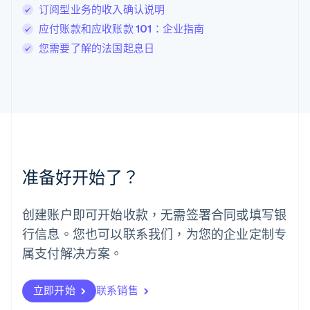
订阅型业务的收入确认说明
Deutsch
English
卢森堡
应付账款和应收账款 101：企业指南
Français
Deutsch
English
您需要了解的法国起息日
罗马尼亚
English
马尔他
English
马来西亚
English
简体中文
美国
English
Español
简体中文
墨西哥
准备好开始了？
Español
English
挪威
English
创建账户即可开始收款，无需签署合同或填写银
葡萄牙
行信息。您也可以联系我们，为您的企业定制专
Português
English
日本
属支付解决方案。
日本語
English
瑞典
立即开始
联系销售
Svenska
English
瑞士