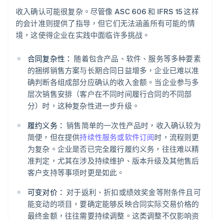
收入确认可能很复杂。尽管像 ASC 606 和 IFRS 15 这样
的会计准则提供了指导，但它们无法涵盖所有可能的情
境，这使得企业在实践中面临许多挑战。
合同复杂性：
随着包含产品、软件、服务等多种要素
的捆绑销售方案与长期合同日益增多，企业已难以准
确判断各组成部分应确认的收入金额。当企业参与多
层次销售安排（客户在不同时间履行合同的不同部
分）时，这种复杂性进一步升级。
履约义务：
销售简单的一次性产品时，收入确认较为
简便，但在提供
持续性服务或软件订阅
时，流程则更
为复杂。企业是否已完全履行履约义务，往往难以精
准判定，尤其在涉及持续维护、版本升级及其他售后
客户支持等事项时更是如此。
可变对价：
对于返利、折扣或绩效奖金等附条件且可
能变动的项目，要确定能够反映合同实际交易价格的
最终金额，往往需要持续调整。这类调整不仅影响资