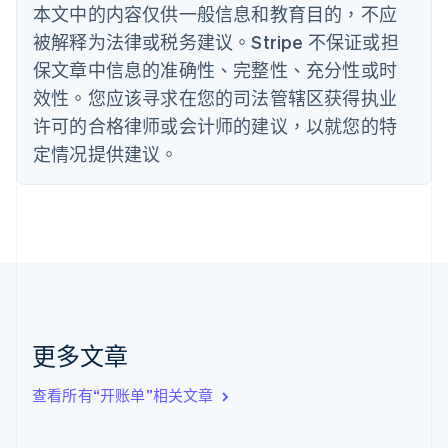
本文中的内容仅供一般信息和教育目的，不应
English
丹麦
被解释为法律或税务建议。Stripe 不保证或担
English
保文章中信息的准确性、完整性、充分性或时
德国
效性。您应该寻求在您的司法管辖区获得执业
Deutsch
English
法国
许可的合格律师或会计师的建议，以就您的特
Français
English
定情况提供建议。
芬兰
English
Svenska
荷兰
Nederlands
English
加拿大
English
Français
捷克
English
克罗地亚
English
Italiano
更多文章
拉脱维亚
English
查看所有“开账单”相关文章
立陶宛
English
列支敦士登