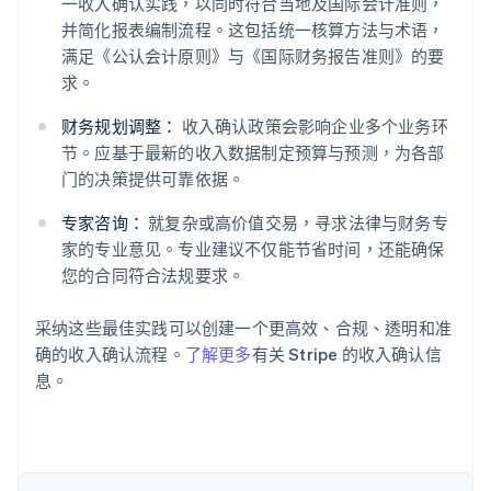
一收入确认实践，以同时符合当地及国际会计准则，
并简化报表编制流程。这包括统一核算方法与术语，
满足《公认会计原则》与《国际财务报告准则》的要
求。
财务规划调整：
收入确认政策会影响企业多个业务环
阿联酋
节。应基于最新的收入数据制定预算与预测，为各部
English
爱尔兰
门的决策提供可靠依据。
English
爱沙尼亚
专家咨询：
就复杂或高价值交易，寻求法律与财务专
English
家的专业意见。专业建议不仅能节省时间，还能确保
奥地利
您的合同符合法规要求。
Deutsch
English
澳大利亚
采纳这些最佳实践可以创建一个更高效、合规、透明和准
English
巴西
确的收入确认流程。
了解更多
有关 Stripe 的收入确认信
Português
English
息。
保加利亚
English
比利时
Nederlands
Français
Deutsch
English
波兰