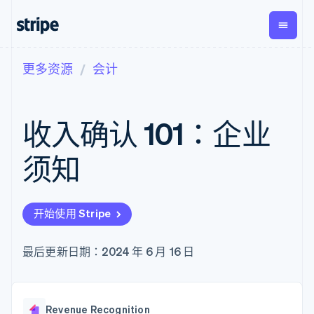
更多资源
会计
按企业阶段
文档
学习
支付
营收
资金管
平台
理
易市
大型企业
Stripe 文档
博客
Payments
Billing
初创企业
API 参考文档
客户案例
收入确认 101：企业
在线支付
经常性收入
Global
Conn
库与 SDK
指南
Managed
Metronome
Payouts
Stripe Apps
Payments
按用量计费
平台
须知
备案商家解决
Subscriptions
向第三
按应用场景
方案
方打款
支持
订阅管理
Payment links
Crypto
指南
智能体商务
Invoicing
钱包、
加密货币
获取支持
无代码支付
一次性或定期
开始使用 Stripe
稳定币
电子商务
接受线上付款
托管支持方案
Checkout
账单
发行和
嵌入式金融
实施预置结账流程
专业服务
预构建支付界
Tax
发卡基
财务自动化
构建平台或交易市场
最后更新日期：2024 年 6 月 16 日
面
销售税和增值
础设施
全球化企业
管理订阅
Elements
税自动化
应用内支付
提供按用量计费
灵活的 UI 组件
Revenue
交易市场
发行稳定币支持的支付卡
支付方式
Recognition
公司
资金管理
通过智能体配置和管理服
Access to
会计自动化
Revenue Recognition
平台
务