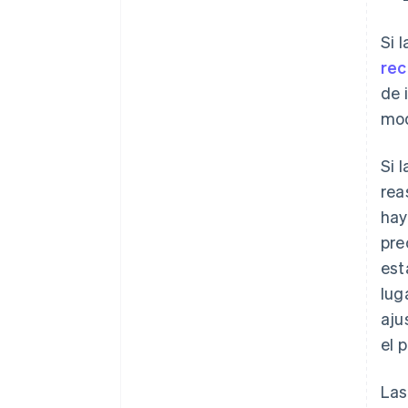
Si 
rec
de 
mod
Si 
rea
hay
pre
est
lug
aju
el 
Las