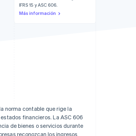
IFRS 15 y ASC 606.
Más información
Sesiones de Stripe
2026
Descubre cómo Stripe
construye la
infraestructura
económica para la IA.
Mirar ahora
a norma contable que rige la
 estados financieros. La ASC 606
ncia de bienes o servicios durante
mpresas reconozcan los ingresos