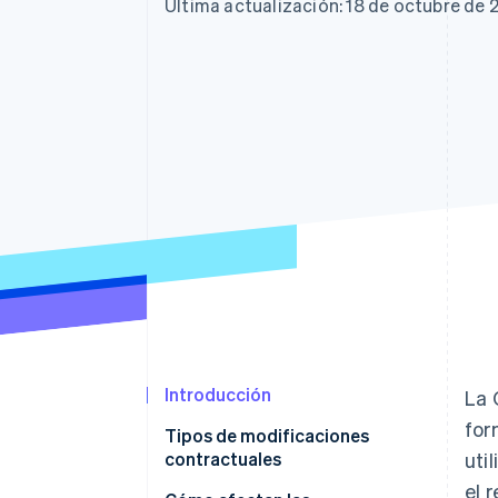
Authorization Boost
Última actualización: 18 de octubre de
Optimizaciones de aceptación
Link
Proceso de compra acelerado
Financial Connections
Datos de ctas. financieras
vinculadas
Introducción
La 
for
Tipos de modificaciones
contractuales
uti
el 