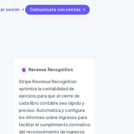
iar sesión
Comunícate con ventas
Recursos
Ecosistema
Contacto
 marketplaces
Más
Integraciones de aplicaciones
Socios
Contacta con ventas
Product roadmap
s
Ejemplos de código
Stripe App Marketplace
Conviértete en socio
Ver lo que viene
ataformas
Blog de desarrolladores
 plataformas
Estado de la API
Radar
e clientes
Prevención de fraude
 platforms
Revenue Recognition
ncieros
Atlas
Constitución de una startup
 lucro
Stripe Revenue Recognition
optimiza la contabilidad de
Climate
s y virtuales
Eliminación de dióxido de
ejercicio para que el cierre de
carbono
cada libro contable sea rápido y
Identity
preciso. Automatiza y configura
Verificación de identidad en
los informes sobre ingresos para
línea
facilitar el cumplimiento normativo
del reconocimiento de ingresos