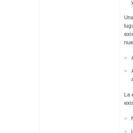
Una
lug
exi
nue
La 
exi