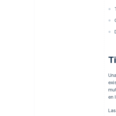
Situaciones hipotéticas de
modificaciones contractuales
T
Un
exi
mut
en 
Las