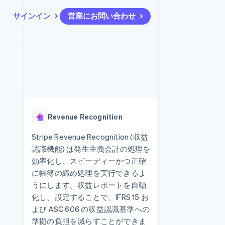
サインイン
営業にお問い合わせ
リソース
エコシステム
お問い合わせ
ームとマーケット
その他
アプリへの導入
パートナー
営業にお問い合わせ
Product roadmap
ス
コードサンプル
Stripe App Marketplace
パートナーになる
今後の予定を確認
開発者のブログ
ーム決済の構築
ャー
API ステータス
Radar
不正防止
Revenue Recognition
ンメント
Atlas
スタートアップの企業設立
Stripe Revenue Recognition (収益
認識機能) は発生主義会計の処理を
Climate
カーボンリムーバル
効率化し、スピーディーかつ正確
に帳簿の締め処理を実行できるよ
Identity
オンライン本人確認
うにします。収益レポートを自動
化し、設定することで、IFRS 15 お
よび ASC 606 の収益認識基準への
準拠の負担を減らすことができま