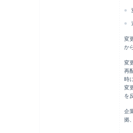
変
か
変
再
時
変
を
企
拠