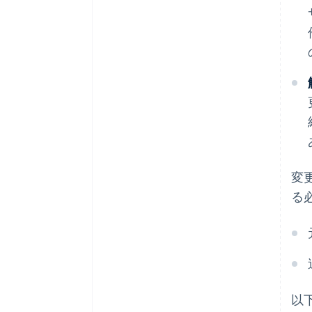
変
る
以