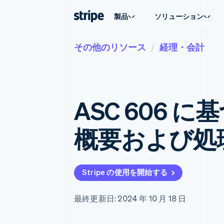
製品
ソリューション
その他のリソース
経理・会計
企業規模別
ドキュメント
学ぶ
ユースケ
サポート
支払い
収益
大企業向け
Stripe のドキュメント
ブログ
エージェ
サポート
Payments
Billing
スタートアップ向け
API リファレンス
導入事例
E コマー
管理サポ
オンライン決済
経常収益
ライブラリと SDK
ガイド
埋込型
プロフェ
Managed Payments
Metronome
Stripe Apps
ASC 606 
請求・
マーチャントオブレコードソリ
従量課金
グローバ
ューション
サブスクリプション
アプリ
サブスクリプション
Payment links
マーケッ
概要および処
コーディング不要の決済ページ
Invoicing
資金管
1 回限りまたは継続
Checkout
プラット
構築済み決済 UI
Tax
SaaS
消費税と VAT の自
Elements
柔軟な UI コンポーネント
Revenue Recogniti
Stripe の使用を開始する
会計管理の自動化
決済手段
125 以上の決済手段を利用可能
Stripe Sigma
カスタムレポート
Terminal
最終更新日: 2024 年 10 月 18 日
対面支払い
Data Pipeline
データの同期
Authorization Boost
決済成功率の最適化