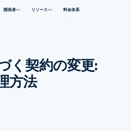
開発者
リソース
料金体系
ース別
ガイド
業種別
会社
資金管理
プラットフォ
プレイス
ンティックコマース
に問い合わせる
オンライン決済を受け付け
AI 企業
製品ロードマップ
Global Payouts
ス / ECサイト
ートプラン
構築済みの決済を実装
クリエイターエコノミ―
Sessions 年次カンファレン
第三者への入金
Connect
金融
ッショナルサービス
プラットフォームまたはマーケットプレイスを構築する
ゲーム
採用情報
プラットフォ
に基づく契約の変更:
財務関連
ホスピタリティ、旅行、レジ
ニュースルーム
ルビジネス
サブスクリプションを管理
保険
Stripe Press
内決済
従量課金請求を提供
メディアおよびエンターテイ
の管理
トプレイス
ステーブルコイン担保型のカードを発行
理方法
理
エージェントによるサービスのプロビジョニングと管理
非営利団体
フォーム
プロフェッショナルサービス
パブリックセクター
動計算
小売業
on