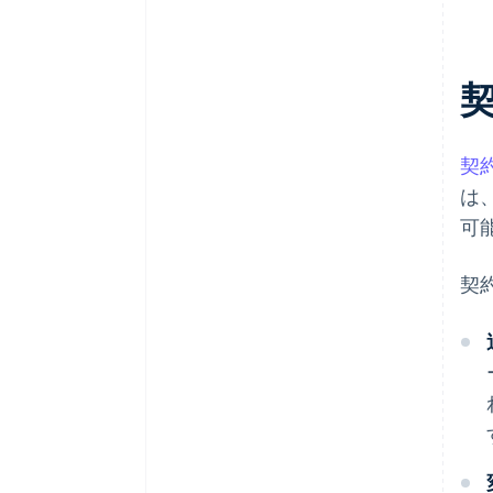
契
は
可
契