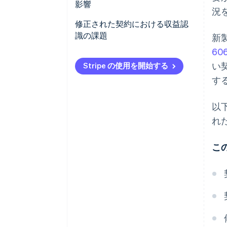
影響
況
ステップ 1: 顧客との契約を特定
修正された契約における収益認
する
識の課題
新
60
ステップ 2: 契約における履行義
バンドルされたサービスまたは
い
Stripe の使用を開始する
務を特定する
商品
す
ステップ 3: 取引価格を決定する
変動対価
以
ステップ 4: 取引価格を履行義務
見込み会計とキャッチアップ調
に配賦する
整
れ
ステップ 5: 履行義務が履行され
こ
た時点で (または履行されるたび
に) 収益を認識する
契約の変更のシナリオ