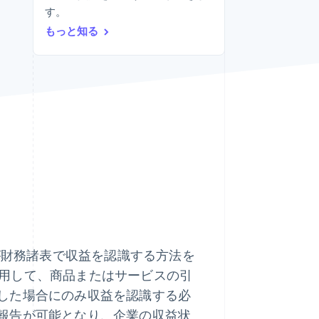
す。
もっと知る
Stripe Sessions 2026
Stripe が AI の経済インフ
ラをどのように構築して
いるかをご覧ください。
こちらをご覧ください
606 は、企業が財務諸表で収益を認識する方法を
を使用して、商品またはサービスの引
した場合にのみ収益を認識する必
報告が可能となり、企業の収益状