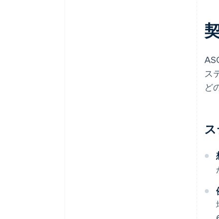
A
ス
ど
ス