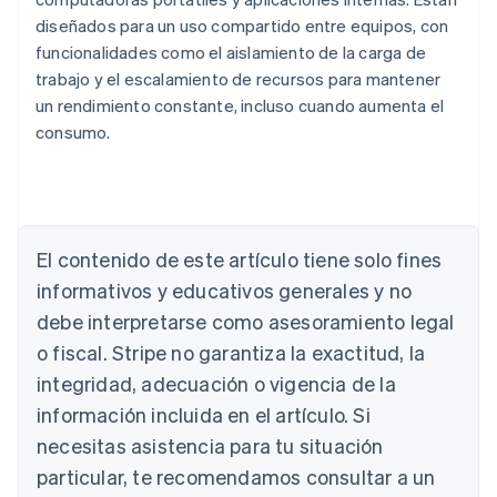
diseñados para un uso compartido entre equipos, con
funcionalidades como el aislamiento de la carga de
trabajo y el escalamiento de recursos para mantener
un rendimiento constante, incluso cuando aumenta el
consumo.
Alemania
Deutsch
English
Australia
English
El contenido de este artículo tiene solo fines
Austria
informativos y educativos generales y no
Deutsch
English
Bélgica
debe interpretarse como asesoramiento legal
Nederlands
Français
Deutsch
English
o fiscal. Stripe no garantiza la exactitud, la
Brasil
integridad, adecuación o vigencia de la
Português
English
Bulgaria
información incluida en el artículo. Si
English
necesitas asistencia para tu situación
Canadá
English
Français
particular, te recomendamos consultar a un
China continental