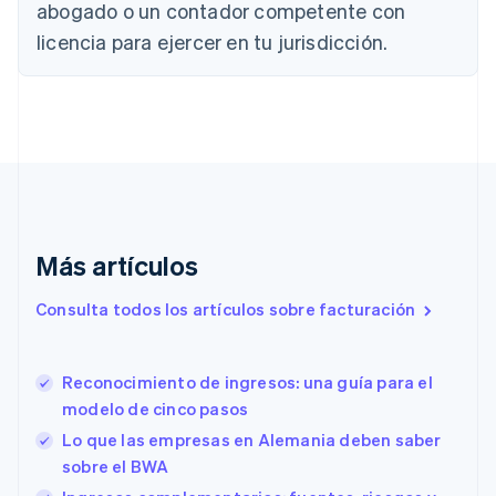
abogado o un contador competente con
简体中文
English
Chipre
licencia para ejercer en tu jurisdicción.
English
Croacia
English
Italiano
Dinamarca
English
Emiratos Árabes Unidos
English
Eslovaquia
English
Más artículos
Eslovenia
English
Italiano
Consulta todos los artículos sobre facturación
España
Español
English
Estados Unidos
English
Español
简体中文
Reconocimiento de ingresos: una guía para el
Estonia
modelo de cinco pasos
English
Lo que las empresas en Alemania deben saber
Finlandia
sobre el BWA
English
Svenska
Francia