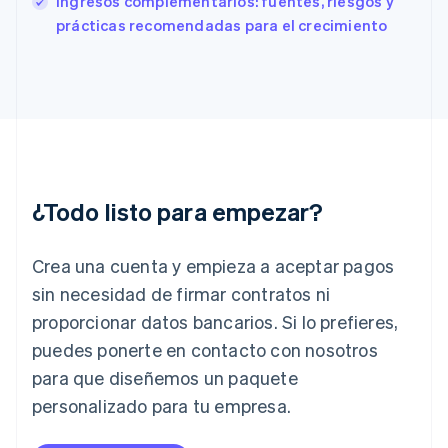
Ingresos complementarios: fuentes, riesgos y
Français
English
prácticas recomendadas para el crecimiento
Gibraltar
English
Grecia
English
Hungría
English
India
English
Irlanda
¿Todo listo para empezar?
English
Italia
Crea una cuenta y empieza a aceptar pagos
Italiano
English
Japón
sin necesidad de firmar contratos ni
日本語
English
proporcionar datos bancarios. Si lo prefieres,
Letonia
English
puedes ponerte en contacto con nosotros
Liechtenstein
para que diseñemos un paquete
Deutsch
English
Lituania
personalizado para tu empresa.
English
Luxemburgo