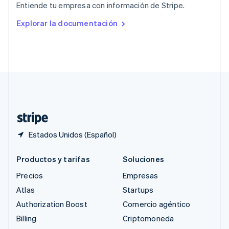
Entiende tu empresa con información de Stripe.
English
Rumania
Explorar la documentación
English
Singapur
English
简体中文
Suecia
Svenska
English
Suiza
Deutsch
Français
Italiano
English
Tailandia
ไทย
English
Estados Unidos (Español)
Productos y tarifas
Soluciones
Precios
Empresas
Atlas
Startups
Authorization Boost
Comercio agéntico
Billing
Criptomoneda