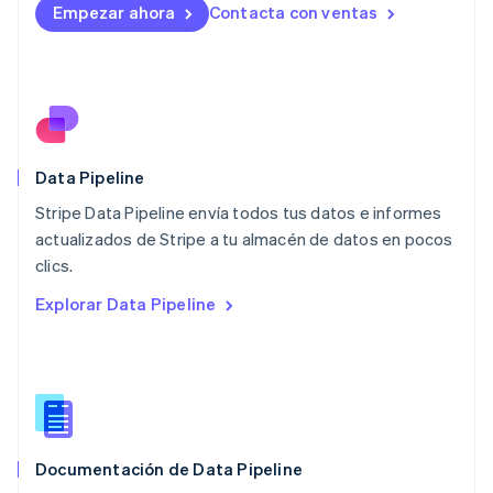
Empezar ahora
Contacta con ventas
Français
Deutsch
English
Malasia
English
简体中文
Malta
English
México
Español
English
Noruega
Data Pipeline
English
Stripe Data Pipeline envía todos tus datos e informes
Nueva Zelandia
English
actualizados de Stripe a tu almacén de datos en pocos
Países Bajos
clics.
Nederlands
English
Explorar Data Pipeline
Polonia
English
Portugal
Português
English
RAE de Hong Kong, China
English
简体中文
Reino Unido
English
Documentación de Data Pipeline
República Checa