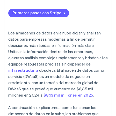
Análisis lentos y poco confiables
Escalabilidad
Alto costo de infraestructura y mantenimiento
Primeros pasos con Stripe
Separación del almacenamiento y la informática
Acceso limitado y colaboración
Procesamiento paralelo masivo
Los almacenes de datos en la nube alojan y analizan
Tarifas de pago por consumo
datos para empresas modernas a fin de permitir
decisiones más rápidas e información más clara.
Alta disponibilidad y bajo mantenimiento
Unifican la información dentro de las empresas,
Seguridad incorporada
ejecutan análisis complejos rápidamente y brindan a los
equipos respuestas precisas sin depender de
Integración más sencilla
infraestructura
obsoleta. El almacén de datos como
servicio (DWaaS) es un modelo de negocio en
crecimiento, con un tamaño del mercado global de
DWaaS que se prevé que aumente de $6,85 mil
millones en 2024 a
$8,13 mil millones en 2025
.
A continuación, explicaremos cómo funcionan los
almacenes de datos en la nube, los problemas que