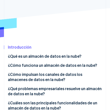
Radar
Prevención de fraude
Ecosistema
Atlas
Constitución de una startup
Socios
Climate
Stripe App Marketplace
Eliminación de dióxido de carbono
Identity
Verificación de identidad en línea
Introducción
¿Qué es un almacén de datos en la nube?
¿Cómo funciona un almacén de datos en la nube?
Ingesta de datos
¿Cómo impulsan los canales de datos los
Sesiones de Stripe 2026
almacenes de datos en la nube?
Descubre cómo Stripe construye la infraestructura económi
Organización de los datos
Mirar ahora
¿Qué problemas empresariales resuelve un almacén
Computación y procesamiento
de datos en la nube?
Datos aislados y desconectados
¿Cuáles son las principales funcionalidades de un
almacén de datos en la nube?