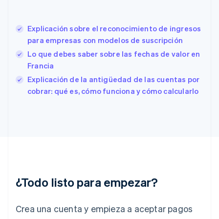
España
Español
English
Explicación sobre el reconocimiento de ingresos
Estados Unidos
English
Español
简体中文
para empresas con modelos de suscripción
Estonia
Lo que debes saber sobre las fechas de valor en
English
Francia
Finlandia
English
Svenska
Explicación de la antigüedad de las cuentas por
Francia
cobrar: qué es, cómo funciona y cómo calcularlo
Français
English
Gibraltar
English
Grecia
English
Hungría
English
India
English
¿Todo listo para empezar?
Irlanda
English
Crea una cuenta y empieza a aceptar pagos
Italia
Italiano
English