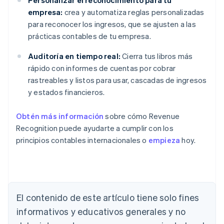
Personalizar el reconocimiento para tu
empresa:
crea y automatiza reglas personalizadas
para reconocer los ingresos, que se ajusten a las
prácticas contables de tu empresa.
Auditoría en tiempo real:
Cierra tus libros más
rápido con informes de cuentas por cobrar
rastreables y listos para usar, cascadas de ingresos
y estados financieros.
Obtén más información
sobre cómo Revenue
Recognition puede ayudarte a cumplir con los
principios contables internacionales o
empieza
hoy.
Alemania
Deutsch
English
Australia
El contenido de este artículo tiene solo fines
English
informativos y educativos generales y no
Austria
Deutsch
English