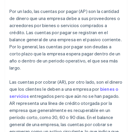
Optimiza los cobros y mantén las relaciones
Por un lado, las cuentas por pagar (AP) son la cantidad
Usa datos y análisis
de dinero que una empresa debe a sus proveedores o
acreedores por bienes o servicios comprados a
Reconoce y registra las cuentas por cobrar con
crédito. Las cuentas por pagar se registran en el
precisión
balance general de una empresa en el pasivo corriente.
Por lo general, las cuentas por pagar son deudas a
corto plazo que la empresa espera pagar dentro de un
año o dentro de un periodo operativo, el que sea más
largo.
Las cuentas por cobrar (AR), por otro lado, son el dinero
que los clientes le deben a una empresa por
bienes o
servicios
entregados pero que aún no se han pagado.
AR representa una línea de crédito otorgada por la
empresa que generalmente es recuperable en un
período corto, como 30, 60 o 90 días. En el balance
general de una empresa, las cuentas por cobrar se
enumeran como un activo circulante, lo que indica que