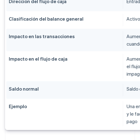
Dirección del flujo de caja
Entrad
Clasificación del balance general
Activo
Impacto en las transacciones
Aumen
cuand
Impacto en el flujo de caja
Aument
el flu
impag
Saldo normal
Saldo
Ejemplo
Una e
y le fa
pago