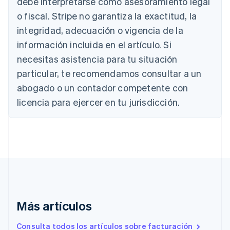
debe interpretarse como asesoramiento legal
Bélgica
o fiscal. Stripe no garantiza la exactitud, la
Nederlands
Français
Deutsch
English
integridad, adecuación o vigencia de la
Brasil
Português
English
información incluida en el artículo. Si
Bulgaria
necesitas asistencia para tu situación
English
Canadá
particular, te recomendamos consultar a un
English
Français
abogado o un contador competente con
China continental
licencia para ejercer en tu jurisdicción.
简体中文
English
Chipre
English
Croacia
English
Italiano
Dinamarca
English
Emiratos Árabes Unidos
English
Eslovaquia
Más artículos
English
Eslovenia
Consulta todos los artículos sobre facturación
English
Italiano