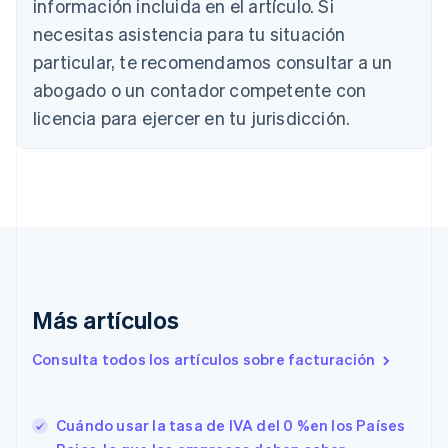
información incluida en el artículo. Si
English
necesitas asistencia para tu situación
Canadá
English
Français
particular, te recomendamos consultar a un
China continental
abogado o un contador competente con
简体中文
English
Chipre
licencia para ejercer en tu jurisdicción.
English
Croacia
English
Italiano
Dinamarca
English
Emiratos Árabes Unidos
English
Eslovaquia
English
Más artículos
Eslovenia
English
Italiano
Consulta todos los artículos sobre facturación
España
Español
English
Estados Unidos
English
Español
简体中文
Cuándo usar la tasa de IVA del 0 %en los Países
Estonia