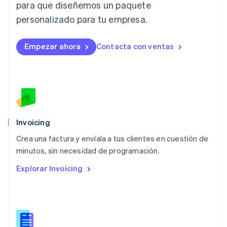
para que diseñemos un paquete
Deutsch
English
Lituania
personalizado para tu empresa.
English
Luxemburgo
Empezar ahora
Contacta con ventas
Français
Deutsch
English
Malasia
English
简体中文
Malta
English
México
Español
English
Noruega
Invoicing
English
Crea una factura y envíala a tus clientes en cuestión de
Nueva Zelandia
English
minutos, sin necesidad de programación.
Países Bajos
Explorar Invoicing
Nederlands
English
Polonia
English
Portugal
Português
English
RAE de Hong Kong, China