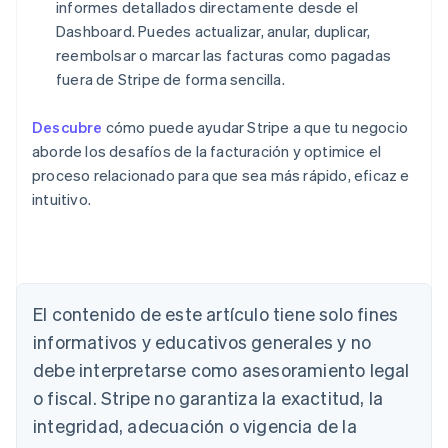
informes detallados directamente desde el
Dashboard. Puedes actualizar, anular, duplicar,
reembolsar o marcar las facturas como pagadas
fuera de Stripe de forma sencilla.
Descubre
cómo puede ayudar Stripe a que tu negocio
aborde los desafíos de la facturación y optimice el
proceso relacionado para que sea más rápido, eficaz e
intuitivo.
Alemania
Deutsch
English
Australia
English
El contenido de este artículo tiene solo fines
Austria
informativos y educativos generales y no
Deutsch
English
Bélgica
debe interpretarse como asesoramiento legal
Nederlands
Français
Deutsch
English
o fiscal. Stripe no garantiza la exactitud, la
Brasil
integridad, adecuación o vigencia de la
Português
English
Bulgaria