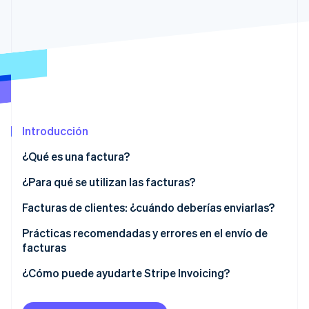
Radar
Prevención de fraude
Ecosistema
Atlas
Constitución de una startup
Socios
Climate
Stripe App Marketplace
Eliminación de dióxido de carbono
Identity
Introducción
Verificación de identidad en línea
¿Qué es una factura?
¿Para qué se utilizan las facturas?
Facturas de clientes: ¿cuándo deberías enviarlas?
Sesiones de Stripe 2026
Descubre cómo Stripe construye la infraestructura económi
Prácticas recomendadas y errores en el envío de
Mirar ahora
facturas
Prácticas recomendadas de facturación
¿Cómo puede ayudarte Stripe Invoicing?
Errores comunes que debes evitar