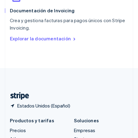
English
简体中文
Documentación de Invoicing
Reino Unido
English
Crea y gestiona facturas para pagos únicos con Stripe
República Checa
Invoicing.
English
Rumania
Explorar la documentación
English
Singapur
English
简体中文
Suecia
Svenska
English
Suiza
Deutsch
Français
Italiano
English
Tailandia
ไทย
English
Estados Unidos (Español)
Productos y tarifas
Soluciones
Precios
Empresas