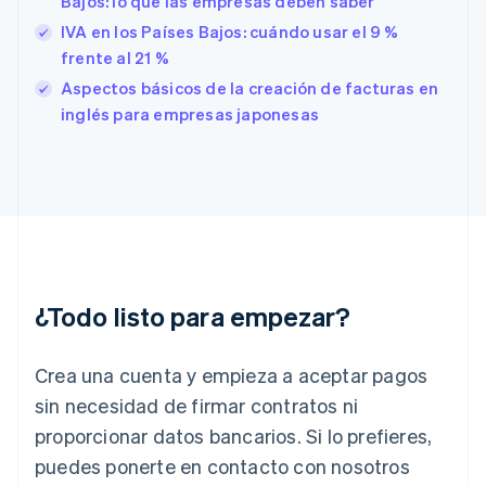
Bajos: lo que las empresas deben saber
English
IVA en los Países Bajos: cuándo usar el 9 %
Finlandia
frente al 21 %
English
Svenska
Francia
Aspectos básicos de la creación de facturas en
Français
English
inglés para empresas japonesas
Gibraltar
English
Grecia
English
Hungría
English
India
English
Irlanda
¿Todo listo para empezar?
English
Italia
Crea una cuenta y empieza a aceptar pagos
Italiano
English
Japón
sin necesidad de firmar contratos ni
日本語
English
proporcionar datos bancarios. Si lo prefieres,
Letonia
English
puedes ponerte en contacto con nosotros
Liechtenstein