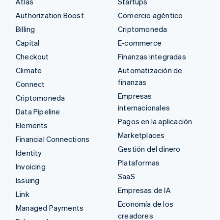
Atlas
Startups
Authorization Boost
Comercio agéntico
Billing
Criptomoneda
Capital
E-commerce
Checkout
Finanzas integradas
Climate
Automatización de
finanzas
Connect
Empresas
Criptomoneda
internacionales
Data Pipeline
Pagos en la aplicación
Elements
Marketplaces
Financial Connections
Gestión del dinero
Identity
Plataformas
Invoicing
SaaS
Issuing
Empresas de IA
Link
Economía de los
Managed Payments
creadores