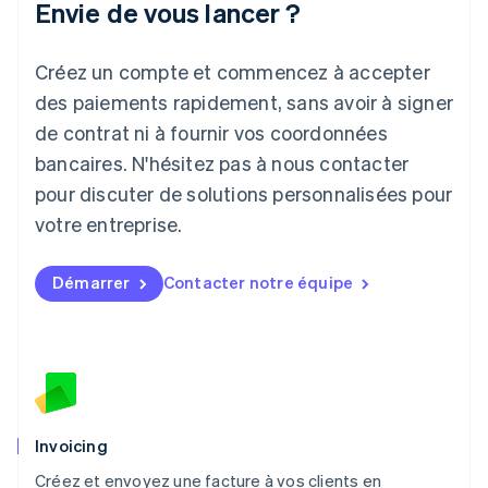
Envie de vous lancer ?
日本語
English
Lettonie
Créez un compte et commencez à accepter
English
Liechtenstein
des paiements rapidement, sans avoir à signer
Deutsch
English
de contrat ni à fournir vos coordonnées
Lituanie
English
bancaires. N'hésitez pas à nous contacter
Luxembourg
pour discuter de solutions personnalisées pour
Français
Deutsch
English
Malaisie
votre entreprise.
English
简体中文
Malte
Démarrer
Contacter notre équipe
English
Mexique
Español
English
Norvège
English
Nouvelle-Zélande
English
Pays-Bas
Invoicing
Nederlands
English
Créez et envoyez une facture à vos clients en
Pologne