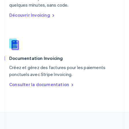
English
quelques minutes, sans code.
Portugal
Découvrir Invoicing
Português
English
R.A.S. de Hong Kong, Chine
English
简体中文
République tchèque
English
Roumanie
English
Documentation Invoicing
Royaume-Uni
English
Créez et gérez des factures pour les paiements
Singapour
ponctuels avec Stripe Invoicing.
English
简体中文
Slovaquie
Consulter la documentation
English
Slovénie
English
Italiano
Suède
Svenska
English
Suisse
Deutsch
Français
Italiano
English
Thaïlande