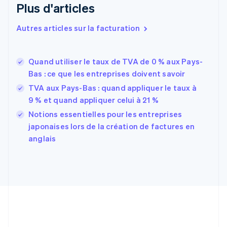
Espagne
Plus d'articles
Español
English
Estonie
Autres articles sur la facturation
English
États-Unis
English
Español
简体中文
Quand utiliser le taux de TVA de 0 % aux Pays-
Finlande
English
Svenska
Bas : ce que les entreprises doivent savoir
France
TVA aux Pays-Bas : quand appliquer le taux à
Français
English
9 % et quand appliquer celui à 21 %
Gibraltar
English
Notions essentielles pour les entreprises
Grèce
japonaises lors de la création de factures en
English
anglais
Hongrie
English
Inde
English
Irlande
English
Italie
Italiano
English
Japon