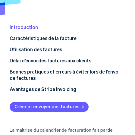
Découvrez les prochaines évolutions
Commerce en ligne
Radar
Prévention de la fraude
Écosystème
Introduction
Atlas
Constitution de start-up
Caractéristiques de la facture
Partenaires
Climate
Stripe App Marketplace
Élimination du carbone
Utilisation des factures
Identity
Délai d’envoi des factures aux clients
Vérification de l'identité
Bonnes pratiques et erreurs à éviter lors de l’envoi
de factures
Bonnes pratiques en matière de facturation
Avantages de Stripe Invoicing
Stripe Sessions 2026
Erreurs fréquentes à éviter
Découvrez comment Stripe construit l’infrastructure écono
Créer et envoyer des factures
Regarder la vidéo
La maîtrise du calendrier de facturation fait partie