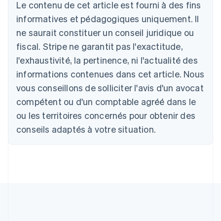
Australie
Le contenu de cet article est fourni à des fins
English
informatives et pédagogiques uniquement. Il
Autriche
ne saurait constituer un conseil juridique ou
Deutsch
English
Belgique
fiscal. Stripe ne garantit pas l'exactitude,
Nederlands
Français
Deutsch
English
l'exhaustivité, la pertinence, ni l'actualité des
Brésil
Português
English
informations contenues dans cet article. Nous
Bulgarie
vous conseillons de solliciter l'avis d'un avocat
English
Canada
compétent ou d'un comptable agréé dans le
English
Français
ou les territoires concernés pour obtenir des
Chine continentale
conseils adaptés à votre situation.
简体中文
English
Chypre
English
Croatie
English
Italiano
Danemark
English
Émirats arabes unis
English