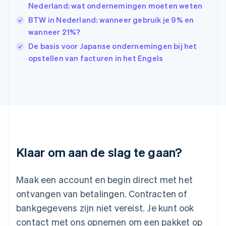
India
Nederland: wat ondernemingen moeten weten
English
BTW in Nederland: wanneer gebruik je 9% en
Italië
Italiano
English
wanneer 21%?
Japan
De basis voor Japanse ondernemingen bij het
日本語
English
opstellen van facturen in het Engels
Kroatië
English
Italiano
Letland
English
Liechtenstein
Deutsch
English
Litouwen
English
Luxemburg
Klaar om aan de slag te gaan?
Français
Deutsch
English
Maleisië
English
简体中文
Maak een account en begin direct met het
Malta
ontvangen van betalingen. Contracten of
English
Mexico
bankgegevens zijn niet vereist. Je kunt ook
Español
English
contact met ons opnemen om een pakket op