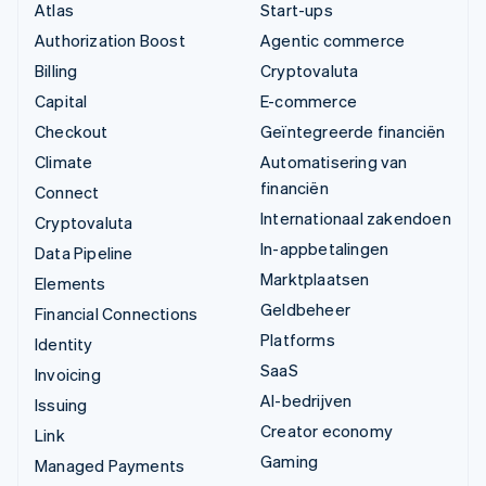
Atlas
Start-ups
Authorization Boost
Agentic commerce
Billing
Cryptovaluta
Capital
E-commerce
Checkout
Geïntegreerde financiën
Climate
Automatisering van
financiën
Connect
Internationaal zakendoen
Cryptovaluta
In-appbetalingen
Data Pipeline
Marktplaatsen
Elements
Geldbeheer
Financial Connections
Platforms
Identity
SaaS
Invoicing
AI-bedrijven
Issuing
Creator economy
Link
Gaming
Managed Payments