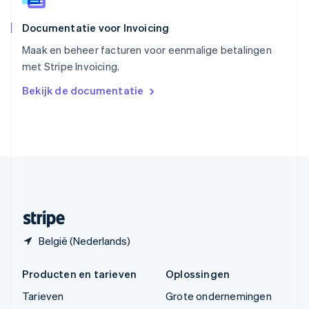
Thailand
ไทย
English
Documentatie voor Invoicing
Tsjechië
English
Maak en beheer facturen voor eenmalige betalingen
Vasteland van China
met Stripe Invoicing.
简体中文
English
Verenigd Koninkrijk
Bekijk de documentatie
English
Verenigde Arabische Emiraten
English
Verenigde Staten
English
Español
简体中文
Zweden
Svenska
English
Zwitserland
Deutsch
Français
Italiano
English
België (Nederlands)
Producten en tarieven
Oplossingen
Tarieven
Grote ondernemingen