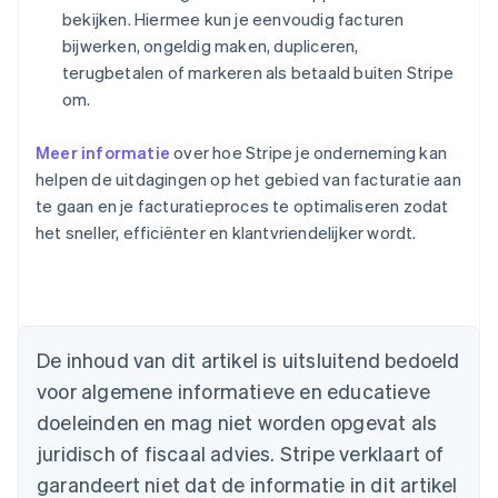
bekijken. Hiermee kun je eenvoudig facturen
bijwerken, ongeldig maken, dupliceren,
terugbetalen of markeren als betaald buiten Stripe
om.
Meer informatie
over hoe Stripe je onderneming kan
helpen de uitdagingen op het gebied van facturatie aan
te gaan en je facturatieproces te optimaliseren zodat
het sneller, efficiënter en klantvriendelijker wordt.
Australië
English
België
Nederlands
Français
Deutsch
English
De inhoud van dit artikel is uitsluitend bedoeld
Brazilië
voor algemene informatieve en educatieve
Português
English
Bulgarije
doeleinden en mag niet worden opgevat als
English
juridisch of fiscaal advies. Stripe verklaart of
Canada
English
Français
garandeert niet dat de informatie in dit artikel