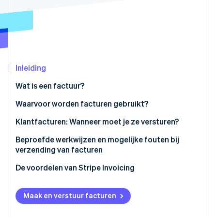
Oprichting van een start-up
Climate
Ecosysteem
CO₂-verwijdering
Partners
Identity
Stripe App Marketplace
Online identiteitsverificatie
Inleiding
Wat is een factuur?
Waarvoor worden facturen gebruikt?
Stripe Sessions 2026
Klantfacturen: Wanneer moet je ze versturen?
Ontdek hoe Stripe de economische infrastructuu
Nu bekijken
Beproefde werkwijzen en mogelijke fouten bij
verzending van facturen
Beproefde werkwijzen voor facturatie
De voordelen van Stripe Invoicing
Veelgemaakte fouten die je moet vermijden
Maak en verstuur facturen