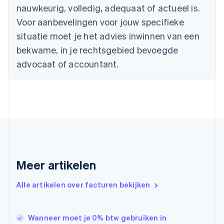
Cyprus
nauwkeurig, volledig, adequaat of actueel is.
English
Denemarken
Voor aanbevelingen voor jouw specifieke
English
situatie moet je het advies inwinnen van een
Duitsland
bekwame, in je rechtsgebied bevoegde
Deutsch
English
Estland
advocaat of accountant.
English
Finland
English
Svenska
Frankrijk
Français
English
Gibraltar
English
Griekenland
English
Meer artikelen
Hongarije
English
Hongkong SAR, China
Alle artikelen over facturen bekijken
English
简体中文
Ierland
English
Wanneer moet je 0% btw gebruiken in