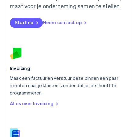
Nederland
maat voor je onderneming samen te stellen.
Nederlands
English
Nieuw-Zeeland
English
Start nu
Neem contact op
Noorwegen
English
Oostenrijk
Deutsch
English
Polen
English
Portugal
Português
English
Invoicing
Roemenië
Maak een factuur en verstuur deze binnen een paar
English
minuten naar je klanten, zonder dat je iets hoeft te
Singapore
English
简体中文
programmeren.
Slovenië
Alles over Invoicing
English
Italiano
Slowakije
English
Spanje
Español
English