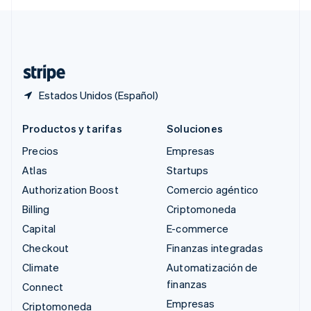
Svenska
English
Suiza
Deutsch
Français
Italiano
English
Tailandia
ไทย
English
Estados Unidos (Español)
Productos y tarifas
Soluciones
Precios
Empresas
Atlas
Startups
Authorization Boost
Comercio agéntico
Billing
Criptomoneda
Capital
E-commerce
Checkout
Finanzas integradas
Climate
Automatización de
finanzas
Connect
Empresas
Criptomoneda