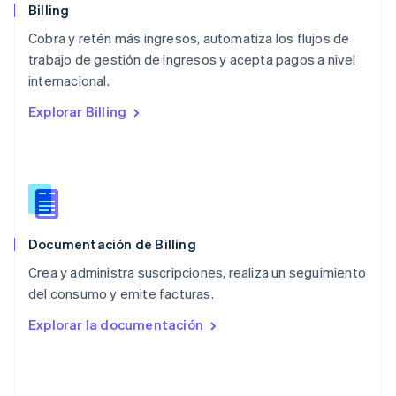
Español
English
Billing
Noruega
Cobra y retén más ingresos, automatiza los flujos de
English
trabajo de gestión de ingresos y acepta pagos a nivel
Nueva Zelandia
English
internacional.
Países Bajos
Explorar Billing
Nederlands
English
Polonia
English
Portugal
Português
English
RAE de Hong Kong, China
English
简体中文
Documentación de Billing
Reino Unido
English
Crea y administra suscripciones, realiza un seguimiento
República Checa
del consumo y emite facturas.
English
Rumania
Explorar la documentación
English
Singapur
English
简体中文
Suecia