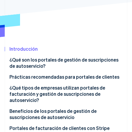
Radar
Prevención de fraude
Ecosistema
Atlas
Constitución de una startup
Socios
Climate
Stripe App Marketplace
Eliminación de dióxido de carbono
Introducción
Identity
Verificación de identidad en línea
¿Qué son los portales de gestión de suscripciones
de autoservicio?
Prácticas recomendadas para portales de clientes
¿Qué tipos de empresas utilizan portales de
Sesiones de Stripe 2026
facturación y gestión de suscripciones de
Descubre cómo Stripe construye la infraestructura económi
autoservicio?
Mirar ahora
Beneficios de los portales de gestión de
suscripciones de autoservicio
Portales de facturación de clientes con Stripe