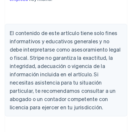
Alemania
Deutsch
English
Australia
English
El contenido de este artículo tiene solo fines
Austria
informativos y educativos generales y no
Deutsch
English
Bélgica
debe interpretarse como asesoramiento legal
Nederlands
Français
Deutsch
English
o fiscal. Stripe no garantiza la exactitud, la
Brasil
Português
English
integridad, adecuación o vigencia de la
Bulgaria
información incluida en el artículo. Si
English
Canadá
necesitas asistencia para tu situación
English
Français
particular, te recomendamos consultar a un
China continental
abogado o un contador competente con
简体中文
English
Chipre
licencia para ejercer en tu jurisdicción.
English
Croacia
English
Italiano
Dinamarca