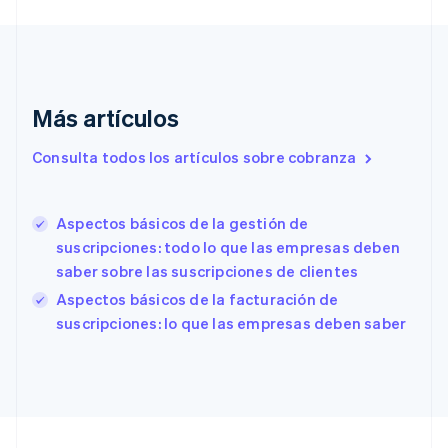
English
Emiratos Árabes Unidos
English
Eslovaquia
English
Más artículos
Eslovenia
English
Italiano
España
Consulta todos los artículos sobre cobranza
Español
English
Estados Unidos
English
Español
简体中文
Aspectos básicos de la gestión de
Estonia
suscripciones: todo lo que las empresas deben
English
saber sobre las suscripciones de clientes
Finlandia
English
Svenska
Aspectos básicos de la facturación de
Francia
suscripciones: lo que las empresas deben saber
Français
English
Gibraltar
English
Grecia
English
Hungría