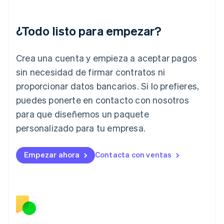
English
India
English
¿Todo listo para empezar?
Irlanda
English
Crea una cuenta y empieza a aceptar pagos
Italia
Italiano
English
sin necesidad de firmar contratos ni
Japón
proporcionar datos bancarios. Si lo prefieres,
日本語
English
Letonia
puedes ponerte en contacto con nosotros
English
para que diseñemos un paquete
Liechtenstein
personalizado para tu empresa.
Deutsch
English
Lituania
English
Empezar ahora
Contacta con ventas
Luxemburgo
Français
Deutsch
English
Malasia
English
简体中文
Malta
English
México