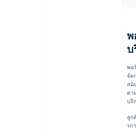
พ
บ
พอร
จัด
สนั
ตาม
บริ
ลูก
รกา