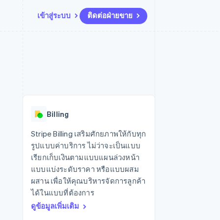
เข้าสู่ระบบ
ติดต่อฝ่ายขาย
แหล่งข้อมูล
ระบบนิเวศ
การติดต่อ
มาร์เก็ตเพลส
เพิ่มเติม
การเชื่อมต่อการทำงานแอป
พาร์ทเนอร์
ติดต่อฝ่ายขาย
Product roadmap
น
ตัวอย่างโค้ด
Stripe App Marketplace
สมัครเป็นพาร์ทเนอร์
ดูสิ่งที่กำลังจะมาถึง
ำหรับแพลตฟอร์ม
บล็อกของนักพัฒนา
ันทนาการ
สถานะ API
Radar
การป้องกันการฉ้อโกง
Billing
Atlas
การก่อตั้งบริษัทสตาร์ทอัพ
Stripe Billing เสริมศักยภาพให้กับทุก
รูปแบบค่าบริการ ไม่ว่าจะเป็นแบบ
Climate
การขจัดคาร์บอน
เรียกเก็บเงินตามแบบแผนล่วงหน้า
แบบแบ่งระดับราคา หรือแบบผสม
ผสาน เพื่อให้คุณบริหารจัดการลูกค้า
ได้ในแบบที่ต้องการ
ดูข้อมูลเพิ่มเติม