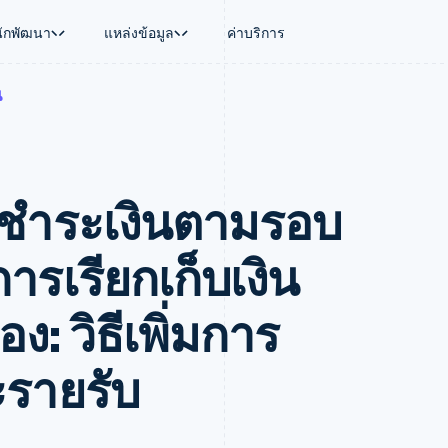
นักพัฒนา
แหล่งข้อมูล
ค่าบริการ
น
ใช้งาน
นุน
คู่มือ
ตามอุตสาหกรรม
บริษัท
การจัดการเงิน
แพลตฟอร์มและ
บใช้เอเจนต์
นับสนุน
รับการชำระเงินออนไลน์
บริษัท AI
แผนงานผลิตภัณฑ์
Global Payouts
Connect
์ซ
ารสนับสนุนที่ได้รับการจัดการ
ติดตั้งใช้งานการชำระเงินสำเร็จรูป
แวดวงครีเอเตอร์
การประชุมประจำปีแบบเซสชั
วงหน้า
เบิกจ่ายให้กับบุคคลที่สาม
การชำระเงินส
งการเงินที่ผสานรวมในตัว
ฉพาะทาง
สร้างแพลตฟอร์มหรือมาร์เก็ตเพลส
เกม
ตำแหน่งงาน
ชําระเงินตามรอบ
อัตโนมัติด้านการเงิน
จัดการการชำระเงินตามรอบบิล
การบริการ การเดินทาง และส
ห้องข่าว
การใช้งาน
วโลก
เสนอการเรียกเก็บเงินตามการใช้งาน
Stripe Press
บิล
เงินในแอป
ออกบัตรที่มีสเตเบิลคอยน์รองรับอยู่
ประกันภัย
งินตามรอบ
เพลส
จัดเตรียมและจัดการบริการด้วยเอเจนต์
สื่อและความบันเทิง
ารเรียกเก็บเงิน
รเงิน
องค์กรไม่แสวงผลกำไร
ร์ม
บริการเฉพาะทาง
บแผนล่วง
ภาครัฐ
: วิธีเพิ่มการ
ธุรกิจค้าปลีก
VAT
ะรายรับ
on
การทำบัญชี