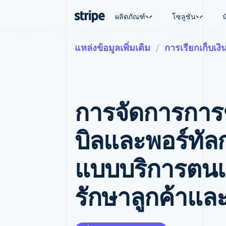
ผลิตภัณฑ์
โซลูชัน
แหล่งข้อมูลเพิ่มเติม
การเรียกเก็บเงิ
ตามขั้น
เอกสารประกอบ
เรียนรู้
ตามกรณี
การสนับส
การชำระเงิน
รายรับ
องค์กร
Stripe Docs
บล็อก
การค้าแบ
รับการส
Payments
Billing
ธุรกิจสตาร์ทอัพ
ข้อมูลอ้างอิงเกี่ยวกับ API
เรื่องราวจากลูกค้า
อีคอมเมิร
แพ็กเกจก
การชำระเงินออนไลน์
รายรับตามแบบแผนล่
ไลบรารีและ SDK
คู่มือ
บริการทา
บริการเ
Payment links
Metronome
Stripe Apps
การจัดการการ
การทำงาน
การชำระเงินแบบไม่ต้องเขียน
การเรียกเก็บเงินตาม
ธุรกิจทั่
โค้ด
การชำระเงินตามรอบ
การชำระ
การจัดการการชำระเ
Checkout
มาร์เก็ต
บิลและพอร์ทัลก
UI การชำระเงินสำเร็จรูป
บิล
การจัดกา
Elements
Invoicing
แพลตฟอ
องค์ประกอบ UI ที่ยืดหยุ่น
ครั้งเดียวหรือตามแบ
SaaS
แบบบริการตนเอง
วิธีการชำระเงิน
หน้า
เข้าถึงได้มากกว่า 125 รายการ
Tax
Authorization Boost
คิดภาษีการขายและ 
รักษาลูกค้าแล
ยกระดับการยอมรับการชำระเงิน
อัตโนมัติ
Link
Revenue Recogniti
การชำระเงินที่รวดเร็วขึ้น
ระบบอัตโนมัติสำหรับ
Stripe Sigma