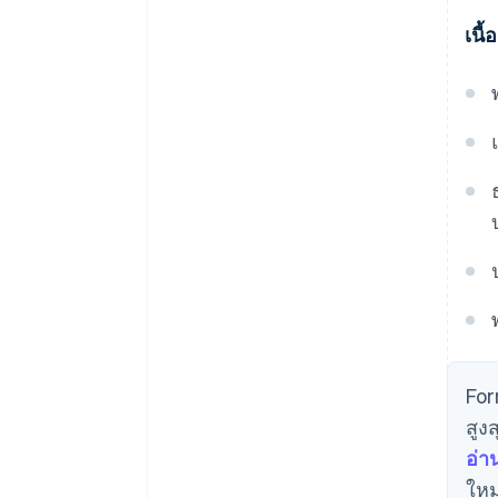
เนื
For
สูง
อ่
ใหม