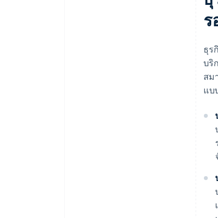
ร
ธุร
บริ
สมา
แบบ