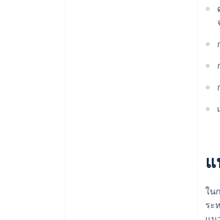
แน
ในก
ระห
แนวท