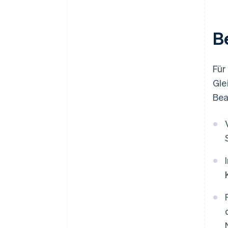
B
Für
Gle
Bea