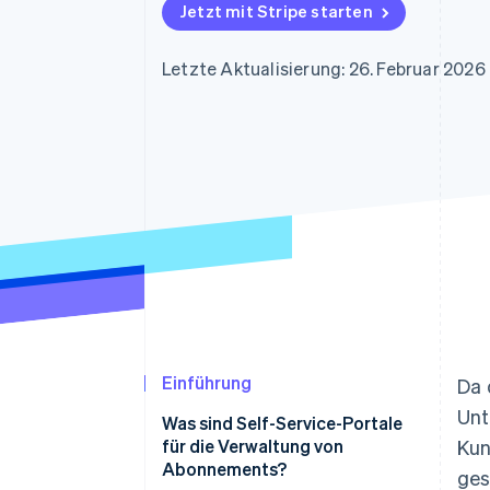
Optimierung der
Datensynchronisier
Jetzt mit Stripe starten
Autorisierungsraten
Link
Beschleunigter Bezahlvorgang
Letzte Aktualisierung: 26. Februar 2026
Financial Connections
Verbundene Finanzdaten
Einführung
Da
Unt
Was sind Self-Service-Portale
für die Verwaltung von
Kun
Abonnements?
ges