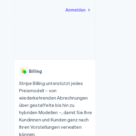
Anmelden
Ressourcen
Ecosystem
Kontakt
nd Marktplätze
Mehr
App-Integrationen
Partner
Sales-Team kontaktieren
Product roadmap
Code-Beispiele
Stripe App-Marktplatz
Partner werden
Ausblick
 Plattformen
Entwickler-Blog
eit
API-Status
Radar
Betrugsprävention
Billing
Atlas
onen
Start-up-Gründung
Stripe Billing unterstützt jedes
Preismodell – von
Climate
CO₂-Entnahme
wiederkehrenden Abrechnungen
über gestaffelte bis hin zu
hybriden Modellen –, damit Sie Ihre
Kundinnen und Kunden ganz nach
Ihren Vorstellungen verwalten
können.