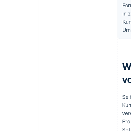
For
in 
Ku
Ums
W
v
Sel
Kun
ver
Pro
Sof