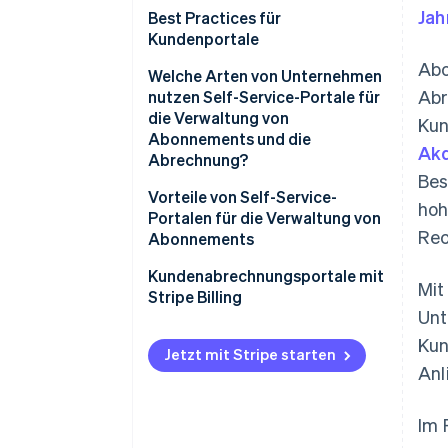
Jah
Best Practices für
Kundenportale
Abo
Welche Arten von Unternehmen
Abr
nutzen Self-Service-Portale für
die Verwaltung von
Kun
Abonnements und die
Akq
Abrechnung?
Bes
Vorteile von Self-Service-
hoh
Portalen für die Verwaltung von
Rec
Abonnements
Kundenabrechnungsportale mit
Mit
Stripe Billing
Unt
Kun
Jetzt mit Stripe starten
Anl
Im 