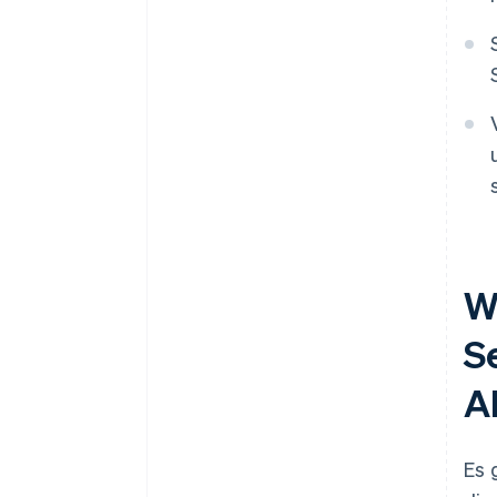
W
S
A
Es 