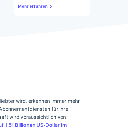
Stripe-Sessions 2026
Mehr erfahren
Erfahren Sie, wie Stripe
Lösungen für die
Wirtschaftsinfrastruktur
für KI aufbaut.
Jetzt ansehen
iebter wird, erkennen immer mehr
Abonnementdiensten für ihre
ft wird voraussichtlich von
 1,51 Billionen US-Dollar im