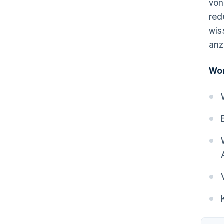
von
red
wis
anz
Wor