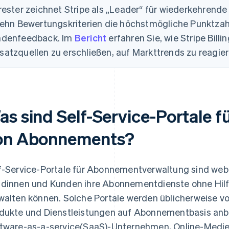
rester zeichnet Stripe als „Leader“ für wiederkehrende
zehn Bewertungskriterien die höchstmögliche Punktzah
ndenfeedback. Im
Bericht
erfahren Sie, wie Stripe Bill
atzquellen zu erschließen, auf Markttrends zu reagier
as sind Self-Service-Portale f
on Abonnements?
f-Service-Portale für Abonnementverwaltung sind webb
dinnen und Kunden ihre Abonnementdienste ohne Hilf
walten können. Solche Portale werden üblicherweise vo
dukte und Dienstleistungen auf Abonnementbasis anbi
tware-as-a-service(SaaS)-Unternehmen, Online-Medie