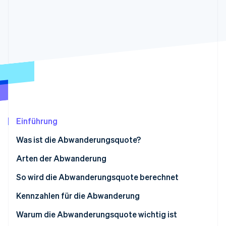
Betrugsprävention
Ecosystem
Atlas
Start-up-Gründung
Partner
Stripe App-Marktplatz
Climate
CO₂-Entnahme
Stripe-Sessions 2026
Erfahren Sie, wie Stripe Lösungen für die Wirtschaft
Einführung
Jetzt ansehen
Was ist die Abwanderungsquote?
Arten der Abwanderung
So wird die Abwanderungsquote berechnet
Kennzahlen für die Abwanderung
Warum die Abwanderungsquote wichtig ist