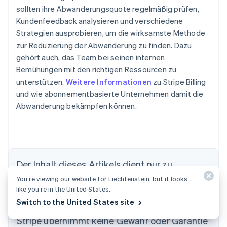
sollten ihre Abwanderungsquote regelmäßig prüfen,
Kundenfeedback analysieren und verschiedene
Strategien ausprobieren, um die wirksamste Methode
zur Reduzierung der Abwanderung zu finden. Dazu
gehört auch, das Team bei seinen internen
Bemühungen mit den richtigen Ressourcen zu
unterstützen.
Weitere Informationen
zu Stripe Billing
und wie abonnementbasierte Unternehmen damit die
Abwanderung bekämpfen können.
Der Inhalt dieses Artikels dient nur zu
allgemeinen Informations- und
You’re viewing our website for Liechtenstein, but it looks
like you’re in the United States.
Bildungszwecken und sollte nicht als Rechts-
Australien
Switch to the United States site
oder Steuerberatung interpretiert werden.
English
Belgien
Stripe übernimmt keine Gewähr oder Garantie
Nederlands
Français
Deutsch
English