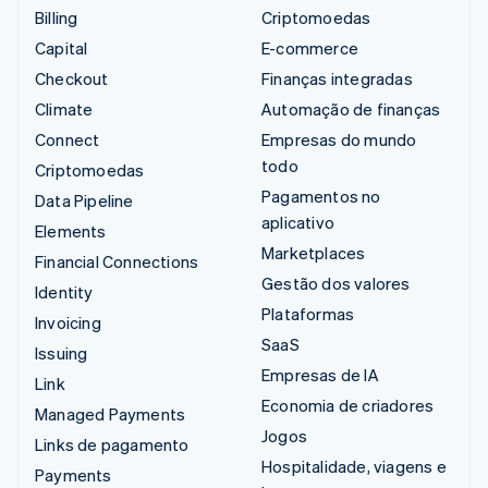
Billing
Criptomoedas
Capital
E-commerce
Checkout
Finanças integradas
Climate
Automação de finanças
Connect
Empresas do mundo
todo
Criptomoedas
Pagamentos no
Data Pipeline
aplicativo
Elements
Marketplaces
Financial Connections
Gestão dos valores
Identity
Plataformas
Invoicing
SaaS
Issuing
Empresas de IA
Link
Economia de criadores
Managed Payments
Jogos
Links de pagamento
Hospitalidade, viagens e
Payments