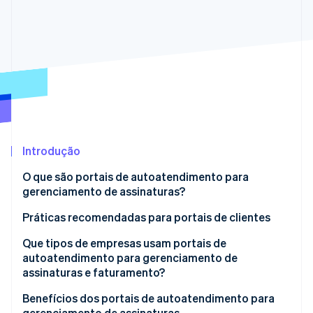
Veja o que está chegando
Radar
Ecossistema
Prevenção de fraudes
Parceiros
Atlas
Stripe App Marketplace
Incorporação de startups
Climate
Remoção de carbono
Identity
Verificação de identidade
Introdução
O que são portais de autoatendimento para
gerenciamento de assinaturas?
Práticas recomendadas para portais de clientes
Stripe Sessions 2026
Veja como a Stripe está construindo a infraestrutura econ
Que tipos de empresas usam portais de
Assista agora
autoatendimento para gerenciamento de
assinaturas e faturamento?
Benefícios dos portais de autoatendimento para
gerenciamento de assinaturas