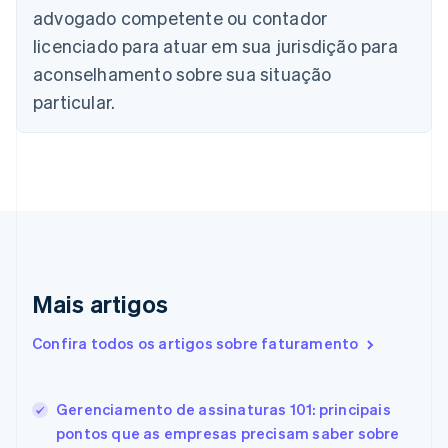
English
Français
advogado competente ou contador
China continental
licenciado para atuar em sua jurisdição para
简体中文
English
Chipre
aconselhamento sobre sua situação
English
particular.
Croácia
English
Italiano
Dinamarca
English
Emirados Árabes Unidos
English
Eslováquia
English
Eslovênia
Mais artigos
English
Italiano
Espanha
Español
English
Confira todos os artigos sobre faturamento
Estados Unidos
English
Español
简体中文
Estônia
Gerenciamento de assinaturas 101: principais
English
pontos que as empresas precisam saber sobre
Finlândia