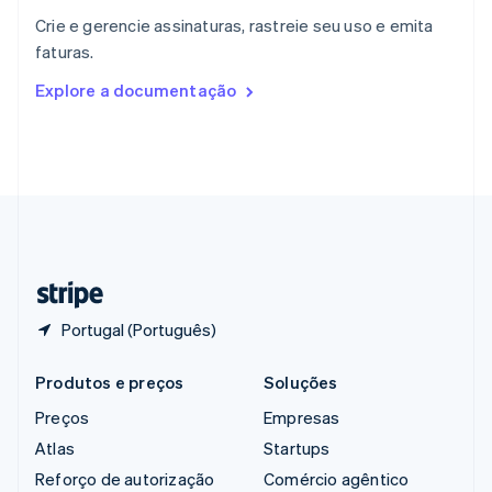
English
Crie e gerencie assinaturas, rastreie seu uso e emita
República Tcheca
faturas.
English
Romênia
Explore a documentação
English
Singapura
English
简体中文
Suécia
Svenska
English
Suíça
Deutsch
Français
Italiano
English
Tailândia
ไทย
English
Portugal (Português)
Produtos e preços
Soluções
Preços
Empresas
Atlas
Startups
Reforço de autorização
Comércio agêntico