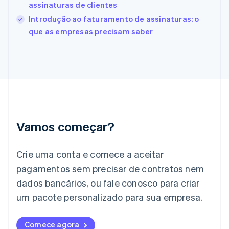
assinaturas de clientes
English
Svenska
França
Introdução ao faturamento de assinaturas: o
Français
English
que as empresas precisam saber
Gibraltar
English
Grécia
English
Hungria
English
Índia
English
Irlanda
Vamos começar?
English
Itália
Crie uma conta e comece a aceitar
Italiano
English
Japão
pagamentos sem precisar de contratos nem
日本語
English
dados bancários, ou fale conosco para criar
Letônia
English
um pacote personalizado para sua empresa.
Liechtenstein
Deutsch
English
Comece agora
Lituânia