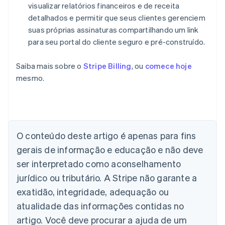
visualizar relatórios financeiros e de receita
detalhados e permitir que seus clientes gerenciem
suas próprias assinaturas compartilhando um link
para seu portal do cliente seguro e pré-construído.
Saiba mais sobre o
Stripe Billing
, ou
comece hoje
mesmo.
Alemanha
Deutsch
English
Austrália
English
O conteúdo deste artigo é apenas para fins
Áustria
gerais de informação e educação e não deve
Deutsch
English
Bélgica
ser interpretado como aconselhamento
Nederlands
Français
Deutsch
English
jurídico ou tributário. A Stripe não garante a
Brasil
exatidão, integridade, adequação ou
Português
English
Bulgária
atualidade das informações contidas no
English
artigo. Você deve procurar a ajuda de um
Canadá