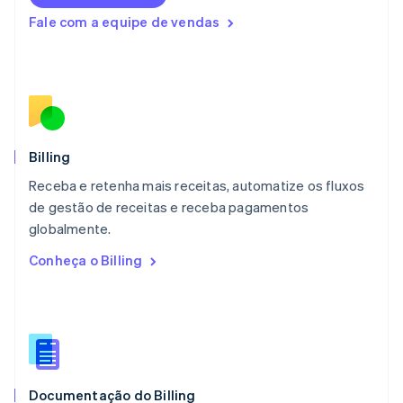
English
Fale com a equipe de vendas
Luxemburgo
Français
Deutsch
English
Malásia
English
简体中文
Malta
English
México
Español
English
Billing
Noruega
Receba e retenha mais receitas, automatize os fluxos
English
de gestão de receitas e receba pagamentos
Nova Zelândia
English
globalmente.
Países Baixos
Conheça o Billing
Nederlands
English
Polônia
English
Portugal
Português
English
RAE de Hong Kong, China
English
简体中文
Documentação do Billing
Reino Unido