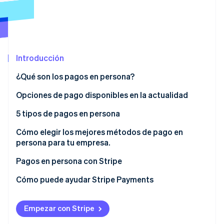
Radar
Prevención de fraude
Ecosistema
Atlas
Constitución de una startup
Socios
Introducción
Climate
Stripe App Marketplace
Eliminación de dióxido de carbono
¿Qué son los pagos en persona?
Identity
Opciones de pago disponibles en la actualidad
Verificación de identidad en línea
5 tipos de pagos en persona
1. Efectivo
Cómo elegir los mejores métodos de pago en
persona para tu empresa.
2. Cheques en papel
Sesiones de Stripe 2026
Pagos en persona con Stripe
Descubre cómo Stripe construye la infraestructura económi
3. Tarjetas de débito y crédito
Mirar ahora
Stripe Terminal
Cómo puede ayudar Stripe Payments
4. Carteras digitales
Stripe Reader
5. Pagos entre pares
Empezar con Stripe