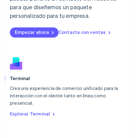
Letonia
para que diseñemos un paquete
English
personalizado para tu empresa.
Liechtenstein
Deutsch
English
Lituania
Empezar ahora
Contacta con ventas
English
Luxemburgo
Français
Deutsch
English
Malasia
English
简体中文
Malta
English
Terminal
México
Español
English
Crea una experiencia de comercio unificado para la
Noruega
interacción con el cliente tanto en línea como
English
presencial.
Nueva Zelandia
English
Explorar Terminal
Países Bajos
Nederlands
English
Polonia
English