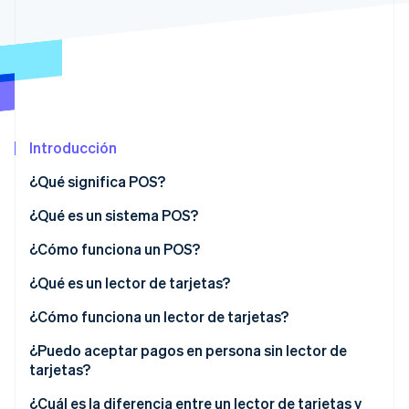
Radar
Prevención de fraude
Ecosistema
Atlas
Constitución de una startup
Socios
Climate
Stripe App Marketplace
Eliminación de dióxido de carbono
Introducción
Identity
Verificación de identidad en línea
¿Qué significa POS?
¿Qué es un sistema POS?
¿Cómo funciona un POS?
Sesiones de Stripe 2026
¿Qué es un lector de tarjetas?
Descubre cómo Stripe construye la infraestructura económi
Mirar ahora
¿Cómo funciona un lector de tarjetas?
¿Puedo aceptar pagos en persona sin lector de
tarjetas?
¿Cuál es la diferencia entre un lector de tarjetas y