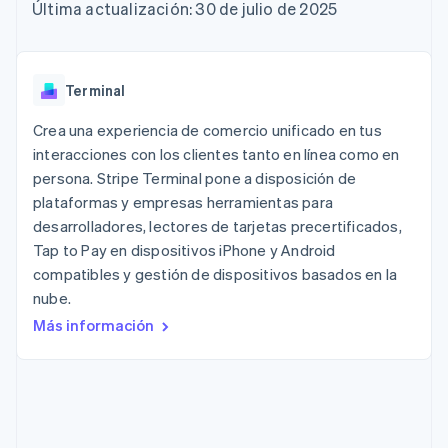
Métodos de
Recognition
Empresa
criptomonedas
Última actualización: 30 de julio de 2025
de tarjetas
Gestión del dinero
Gestionar
pago
Automatización
Plataformas
suscripciones
Acceso a más
contable
Compras de
Hoja de ruta del
SaaS
Ofrecer cobro por
de 125
Stripe Sigma
criptomoneda
producto
consumo
Terminal
Informes
integrables
Conferencia anual
Emitir tarjetas
Terminal
Pagos en
personalizados
Sessions
respaldadas por
persona
Data Pipeline
Empleos
monedas estables
Crea una experiencia de comercio unificado en tus
Por sector
Authorization
Sincronización
Sala de prensa
Aprovisiona y gestiona
interacciones con los clientes tanto en línea como en
Boost
de datos
Stripe Press
servicios con agentes
Optimizaciones
Empresas de IA
persona. Stripe Terminal pone a disposición de
de aceptación
Economía de los
plataformas y empresas herramientas para
Link
creadores
desarrolladores, lectores de tarjetas precertificados,
Proceso de
Juegos
Contacto
Recursos
Hostelería, viajes y ocio
compra
Tap to Pay en dispositivos iPhone y Android
acelerado
Financial
Contacta con ventas
compatibles y gestión de dispositivos basados en la
Seguros
Integraciones de
Connections
Conviértete en socio
nube.
Medios de
aplicaciones
Datos de ctas.
comunicación y
Ejemplos de código
financieras
Más información
entretenimiento
Blog de
vinculadas
Organizaciones sin
desarrolladores
fines de lucro
Estado de la API
Servicios
Más
profesionales
Product roadmap
Sector público
Ver lo que viene
Minorista