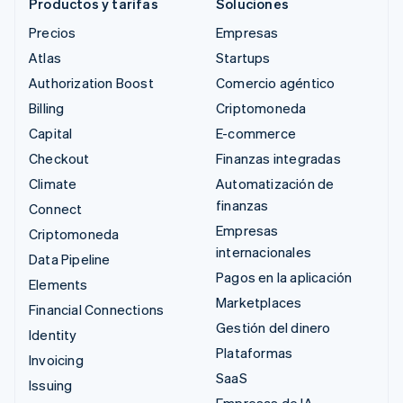
Productos y tarifas
Soluciones
Precios
Empresas
Atlas
Startups
Authorization Boost
Comercio agéntico
Billing
Criptomoneda
Capital
E-commerce
Checkout
Finanzas integradas
Climate
Automatización de
finanzas
Connect
Empresas
Criptomoneda
internacionales
Data Pipeline
Pagos en la aplicación
Elements
Marketplaces
Financial Connections
Gestión del dinero
Identity
Plataformas
Invoicing
SaaS
Issuing
Empresas de IA