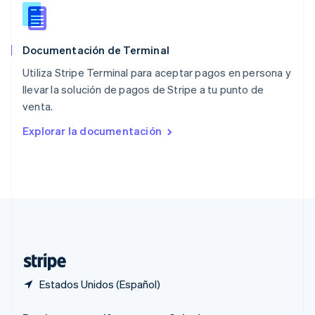
Portugal
Português
English
RAE de Hong Kong, China
Documentación de Terminal
English
简体中文
Reino Unido
Utiliza Stripe Terminal para aceptar pagos en persona y
English
llevar la solución de pagos de Stripe a tu punto de
República Checa
venta.
English
Rumania
Explorar la documentación
English
Singapur
English
简体中文
Suecia
Svenska
English
Suiza
Deutsch
Français
Italiano
English
Tailandia
ไทย
English
Estados Unidos (Español)