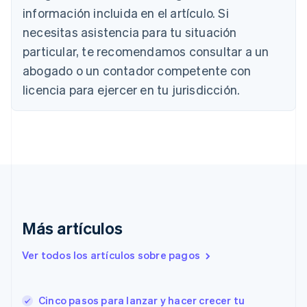
Brasil
información incluida en el artículo. Si
Português
English
necesitas asistencia para tu situación
Bulgaria
particular, te recomendamos consultar a un
English
Canadá
abogado o un contador competente con
English
Français
licencia para ejercer en tu jurisdicción.
China continental
简体中文
English
Chipre
English
Croacia
English
Italiano
Dinamarca
English
Emiratos Árabes Unidos
English
Más artículos
Eslovaquia
English
Ver todos los artículos sobre pagos
Eslovenia
English
Italiano
España
Cinco pasos para lanzar y hacer crecer tu
Español
English