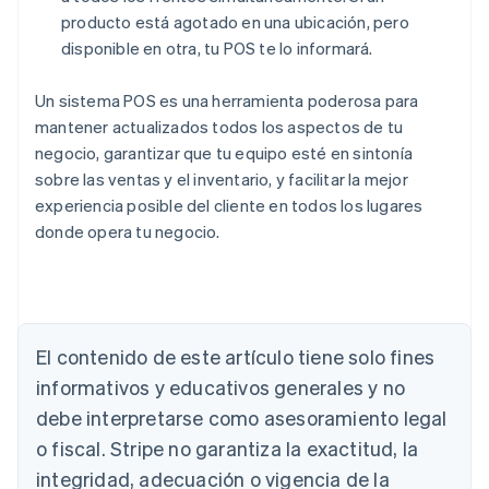
producto está agotado en una ubicación, pero
disponible en otra, tu POS te lo informará.
Un sistema POS es una herramienta poderosa para
mantener actualizados todos los aspectos de tu
negocio, garantizar que tu equipo esté en sintonía
sobre las ventas y el inventario, y facilitar la mejor
experiencia posible del cliente en todos los lugares
donde opera tu negocio.
Alemania
El contenido de este artículo tiene solo fines
Deutsch
English
Australia
informativos y educativos generales y no
English
debe interpretarse como asesoramiento legal
Austria
Deutsch
English
o fiscal. Stripe no garantiza la exactitud, la
Bélgica
integridad, adecuación o vigencia de la
Nederlands
Français
Deutsch
English