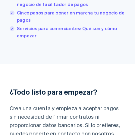
negocio de facilitador de pagos
Estados Unidos
English
Español
简体中文
Cinco pasos para poner en marcha tu negocio de
Estonia
pagos
English
Servicios para comerciantes: Qué son y cómo
Finlandia
English
Svenska
empezar
Francia
Français
English
Gibraltar
English
Grecia
English
Hungría
English
India
¿Todo listo para empezar?
English
Irlanda
Crea una cuenta y empieza a aceptar pagos
English
Italia
sin necesidad de firmar contratos ni
Italiano
English
proporcionar datos bancarios. Si lo prefieres,
Japón
puedes ponerte en contacto con nosotros
日本語
English