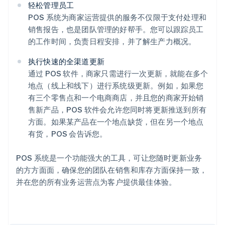
轻松管理员工
POS 系统为商家运营提供的服务不仅限于支付处理和
销售报告，也是团队管理的好帮手。您可以跟踪员工
的工作时间，负责日程安排，并了解生产力概况。
阿联酋
执行快速的全渠道更新
English
通过 POS 软件，商家只需进行一次更新，就能在多个
爱尔兰
地点（线上和线下）进行系统级更新。例如，如果您
English
爱沙尼亚
有三个零售点和一个电商商店，并且您的商家开始销
English
售新产品，POS 软件会允许您同时将更新推送到所有
奥地利
方面。如果某产品在一个地点缺货，但在另一个地点
Deutsch
English
有货，POS 会告诉您。
澳大利亚
English
巴西
POS 系统是一个功能强大的工具，可让您随时更新业务
Português
English
的方方面面，确保您的团队在销售和库存方面保持一致，
保加利亚
并在您的所有业务运营点为客户提供最佳体验。
English
比利时
Nederlands
Français
Deutsch
English
波兰