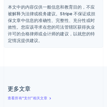
English
丹麦
本文中的内容仅供一般信息和教育目的，不应
English
被解释为法律或税务建议。Stripe 不保证或担
德国
保文章中信息的准确性、完整性、充分性或时
Deutsch
English
法国
效性。您应该寻求在您的司法管辖区获得执业
Français
English
许可的合格律师或会计师的建议，以就您的特
芬兰
定情况提供建议。
English
Svenska
荷兰
Nederlands
English
加拿大
English
Français
捷克
English
克罗地亚
English
Italiano
拉脱维亚
更多文章
English
立陶宛
查看所有“支付”相关文章
English
列支敦士登