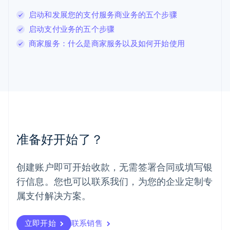
Deutsch
English
卢森堡
启动和发展您的支付服务商业务的五个步骤
Français
Deutsch
English
启动支付业务的五个步骤
罗马尼亚
商家服务：什么是商家服务以及如何开始使用
English
马尔他
English
马来西亚
English
简体中文
美国
English
Español
简体中文
墨西哥
Español
English
准备好开始了？
挪威
English
葡萄牙
创建账户即可开始收款，无需签署合同或填写银
Português
English
行信息。您也可以联系我们，为您的企业定制专
日本
日本語
English
属支付解决方案。
瑞典
Svenska
English
瑞士
立即开始
联系销售