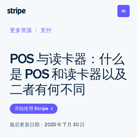
更多资源
支付
按企业阶段
文档
学习
支付
营收
资金管理
平台
易市
大型企业
Stripe 文档
博客
Payments
Billing
Treasury
初创企业
API 参考文档
客户案例
POS 与读卡器：什么
在线支付
经常性收入
Con
库与 SDK
指南
企业财务
Managed
Metronome
Stripe Apps
Payments
按用量计费
Global
平台
是 POS 和读卡器以及
备案商家解决
Payouts
Subscriptions
Capi
按应用场景
方案
平
支持
向第三方
订阅管理
Payment links
客户
二者有何不同
指南
智能体商务
打款
Invoicing
Trea
加密货币
获取支持
无代码支付
一次性或定期
Capital
平
电子商务
接受线上付款
管理支持方案
企业融资
Checkout
账单
嵌入
嵌入式金融
实施预建结账流程
专业服务
预构建支付界
Crypto
Tax
融服
开始使用 Stripe
财务自动化
构建平台或交易市场
钱包、稳
面
销售税和增值
Iss
全球化企业
管理订阅
定币发行
Elements
税自动化
实体
应用内支付
提供按用量计费
灵活的 UI 组件
和发卡基
Crypto
Revenue
虚拟
最后更新日期：2025 年 7 月 30 日
交易市场
发行稳定币支持的支付卡
Onramp
支付方式
Recognition
础设施
公司
资金管理
使用代理预配和管理服务
可嵌入的
Access to
会计自动化
平台