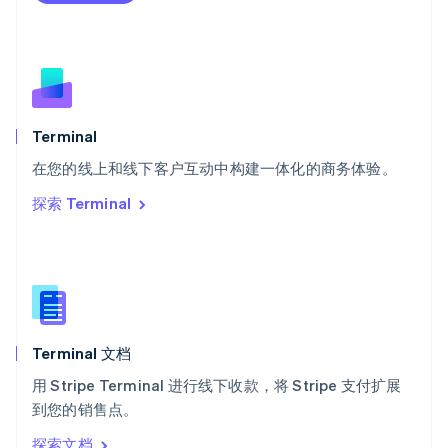
Deutsch
Français
Italiano
English
塞浦路斯
English
斯洛伐克
English
斯洛文尼亚
English
Italiano
Terminal
泰国
ไทย
English
在您的线上和线下客户互动中构建一体化的商务体验。
希腊
探索 Terminal
English
西班牙
Español
English
新加坡
English
简体中文
新西兰
English
Terminal 文档
匈牙利
English
用 Stripe Terminal 进行线下收款，将 Stripe 支付扩展
意大利
到您的销售点。
Italiano
English
印度
探索文档