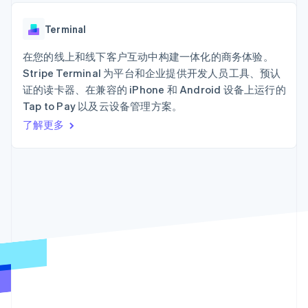
加密货币
125+
Stripe Sigma
产品路线图
SaaS
自定义报告
购买
Terminal
Sessions 年度大会
线下支付
Data Pipeline
Terminal
招聘
数据同步
Authorization
资源
新闻编辑室
Boost
在您的线上和线下客户互动中构建一体化的商务体验。
Stripe Press
支付成功率优
按行业
应用程序集成
Stripe Terminal 为平台和企业提供开发人员工具、预认
化
代码示例
证的读卡器、在兼容的 iPhone 和 Android 设备上运行的
Link
AI 企业
开发者博客
加速结账
Tap to Pay 以及云设备管理方案。
创作者经济
API 状态
联系
Financial
游戏
了解更多
Connections
酒店、旅游与休闲
联系销售
关联金融账户
保险
成为合作伙伴
数据
媒体与娱乐
非营利组织
专业服务
公共部门
零售
更多
Product roadmap
了解未来规划
生态系统
Radar
欺诈防范
合作伙伴
Atlas
Stripe App Marketplace
初创企业注册