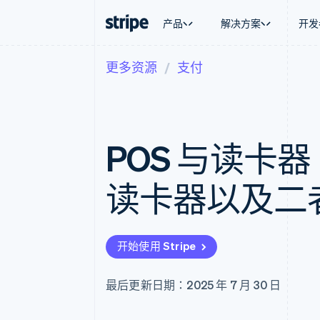
产品
解决方案
开发
更多资源
支付
按企业阶段
文档
学习
按应用场
支持
支付
营收
大型企业
Stripe 文档
博客
智能体
获取支
Payments
Billing
初创企业
API 参考文档
客户案例
加密货
托管支
在线支付
经常性收入
库与 SDK
指南
电子商
专业服
Managed Payments
Metronome
Stripe Apps
POS 与读卡器
嵌入式
备案商家解决方案
按用量计费
财务自
Payment links
Subscriptions
全球化
无代码支付
订阅管理
应用内
读卡器以及二
Checkout
Invoicing
交易市
预构建支付界面
一次性或定期账单
资金管
Elements
Tax
平台
灵活的 UI 组件
销售税和增值税自动
SaaS
Payment methods
Revenue Recogniti
开始使用 Stripe
接入 125+ 种支付方式
会计自动化
Authorization Boost
Stripe Sigma
支付成功率优化
自定义报告
最后更新日期：2025 年 7 月 30 日
Link
Data Pipeline
加速结账
数据同步