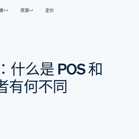
者
资源
定价
景
指南
按行业
公司
资金管理
平台和交易市
商务
持
接受线上付款
AI 企业
产品路线图
Global Payouts
Connect
币
持方案
实施预置结账流程
创作者经济
Sessions 年度大会
向第三方打款
平台支付
务
务
构建平台或交易市场
游戏
招聘
Crypto
：什么是 POS 和
金融
管理订阅
酒店、旅游与休闲
资讯中心
钱包、稳定币发行和发卡基础设
动化
提供按用量计费
保险
Stripe Press
施
企业
发行稳定币支持的支付卡
媒体与娱乐
支付
通过智能体配置和管理服务
非营利组织
者有何不同
场
专业服务
理
公共部门
零售
化
on