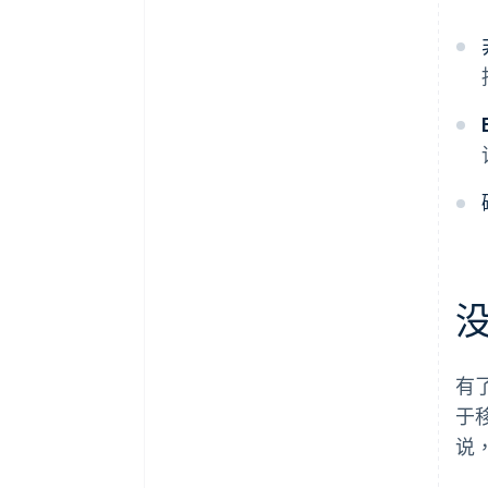
有
于
说