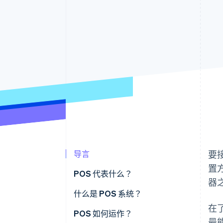
导言
要
置
POS 代表什么？
器
什么是 POS 系统？
在
POS 如何运作？
最