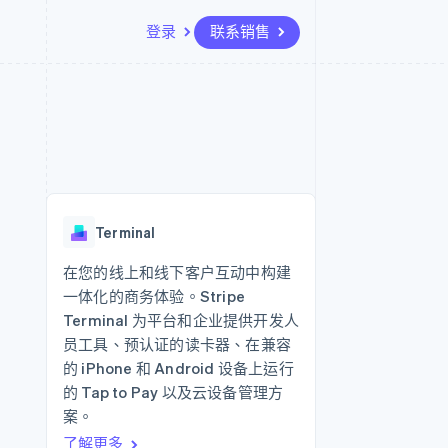
登录
联系销售
资源
生态系统
联系
场
更多
应用集成
合作伙伴
联系销售
Product roadmap
代码示例
Stripe App Marketplace
成为合作伙伴
了解未来规划
开发者博客
API 状态
Radar
欺诈防范
Terminal
Atlas
初创企业注册
在您的线上和线下客户互动中构建
一体化的商务体验。Stripe
Climate
碳移除
Terminal 为平台和企业提供开发人
员工具、预认证的读卡器、在兼容
的 iPhone 和 Android 设备上运行
的 Tap to Pay 以及云设备管理方
案。
了解更多