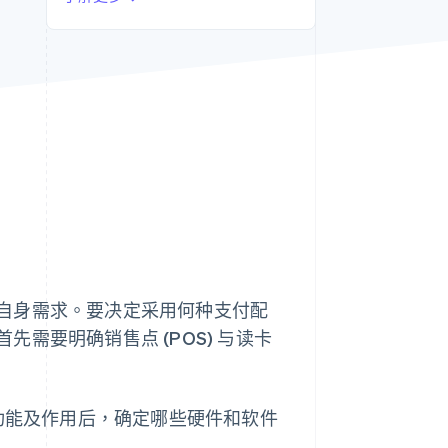
Stripe Sessions 2026
了解 Stripe 如何为 AI 构
建经济基础设施。
立即观看
自身需求。要决定采用何种支付配
需要明确销售点 (POS) 与读卡
特功能及作用后，确定哪些硬件和软件