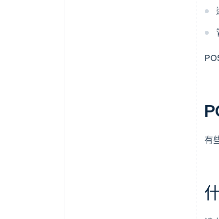
P
P
有