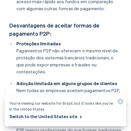
acesso mais rápido aos fundos em comparação
com algumas outras formas de pagamento.
Desvantagens de aceitar formas de
pagamento P2P:
Proteções limitadas
Pagamentos P2P não oferecem o mesmo nível de
proteção dos sistemas bancários tradicionais, o
que pode expor empresas a fraudes ou
contestações.
Adoção limitada em alguns grupos de clientes
Nem todas as empresas aceitam pagamentos P2P,
e nem todos os clientes utilizam aplicativos P2P, o
You’re viewing our website for Brazil, but it looks like you’re
que limita seu alcance.
in the United States.
Possível percepção de falta de profissionalismo
Switch to the United States site
Algumas pessoas podem considerar pagamentos
P2P menos profissionais do que formas tradicionais