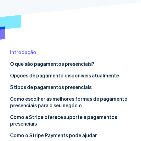
Ecossistema
Stripe Sessions 2026
Parceiros
Stripe App Marketplace
Veja como a Stripe está construindo a infraestrutura econô
Assista agora
Introdução
O que são pagamentos presenciais?
Opções de pagamento disponíveis atualmente
5 tipos de pagamentos presenciais
1. Dinheiro em espécie
Como escolher as melhores formas de pagamento
presenciais para o seu negócio
2. Cheques
Como a Stripe oferece suporte a pagamentos
3. Cartões de crédito e débito
presenciais
4. Carteiras​ digitais​
Stripe Terminal
Como o Stripe Payments pode ajudar