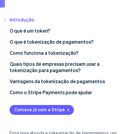
Ecossistema
Introdução
Stripe Sessions 2026
Parceiros
O que é um token?
Stripe App Marketplace
Veja como a Stripe está construindo a infraestrutura econô
Assista agora
O que é tokenização de pagamentos?
Como funciona a tokenização?
Quais tipos de empresas precisam usar a
tokenização para pagamentos?
Vantagens da tokenização de pagamentos
Varejistas de e-commerce
Como o Stripe Payments pode ajudar
Empresas de assinatura
Comece já com a Stripe
Lojistas físicos
Plataformas e marketplaces
Este guia aborda a tokenização de pagamentos, um