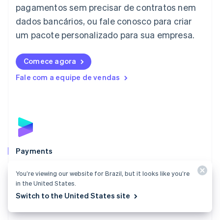
Japão
pagamentos sem precisar de contratos nem
日本語
English
dados bancários, ou fale conosco para criar
Letônia
English
um pacote personalizado para sua empresa.
Liechtenstein
Deutsch
English
Comece agora
Lituânia
English
Fale com a equipe de vendas
Luxemburgo
Français
Deutsch
English
Malásia
English
简体中文
Malta
English
México
Español
English
Payments
Noruega
Aceite pagamentos online, presenciais e em todo o
English
You’re viewing our website for Brazil, but it looks like you’re
mundo com uma solução desenvolvida para todos os
Nova Zelândia
in the United States.
English
tipos de empresas.
Switch to the United States site
Países Baixos
Explore o Payments
Nederlands
English