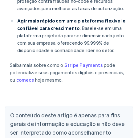
proteção contra fraudes no-code e recursos
avançados para melhorar as taxas de autorização.
Agir mais rápido com uma plataforma flexível e
confiável para crescimento:
Baseie-se em uma
plataforma projetada para ser dimensionada junto
com sua empresa, oferecendo 99,999% de
disponibilidade e confiabilidade líder no setor.
Saiba mais sobre como o
Stripe Payments
pode
potencializar seus pagamentos digitais e presenciais,
ou
comece
hoje mesmo.
Alemanha
Deutsch
English
Austrália
O conteúdo deste artigo é apenas para fins
English
gerais de informação e educação e não deve
Áustria
ser interpretado como aconselhamento
Deutsch
English