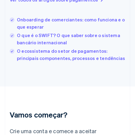
Espanha
Español
English
Estados Unidos
Onboarding de comerciantes: como funciona e o
English
Español
简体中文
Estônia
que esperar
English
O que é o SWIFT? O que saber sobre o sistema
Finlândia
bancário internacional
English
Svenska
França
O ecossistema do setor de pagamentos:
Français
English
principais componentes, processos e tendências
Gibraltar
English
Grécia
English
Hungria
English
Índia
English
Irlanda
Vamos começar?
English
Itália
Crie uma conta e comece a aceitar
Italiano
English