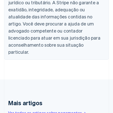
Bélgica
jurídico ou tributário. A Stripe não garante a
Nederlands
Français
Deutsch
English
exatidão, integridade, adequação ou
Brasil
atualidade das informações contidas no
Português
English
Bulgária
artigo. Você deve procurar a ajuda de um
English
advogado competente ou contador
Canadá
English
Français
licenciado para atuar em sua jurisdição para
China continental
aconselhamento sobre sua situação
简体中文
English
Chipre
particular.
English
Croácia
English
Italiano
Dinamarca
English
Emirados Árabes Unidos
English
Eslováquia
English
Mais artigos
Eslovênia
English
Italiano
Ver todos os artigos sobre pagamentos