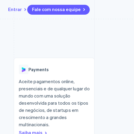
Entrar
Fale com nossa equipe
Recursos
Ecossistema
Contato
 marketplaces
Mais
Integrações de aplicativos
Parceiros
Fale com a equipe de vendas
Product roadmap
sões
Exemplos de códigos
Stripe App Marketplace
Seja um parceiro
Veja o que está chegando
ara plataformas
Blog de desenvolvedores
zer
Status da API
Radar
Prevenção de fraudes
Payments
Atlas
ativos
Incorporação de startups
Aceite pagamentos online,
presenciais e de qualquer lugar do
Climate
Remoção de carbono
mundo com uma solução
desenvolvida para todos os tipos
de negócios, de startups em
crescimento a grandes
multinacionais.
Saiba mais