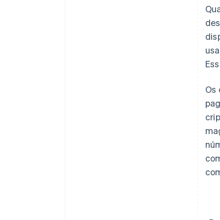
Qua
des
dis
usa
Ess
Os 
pag
cri
mag
núm
com
com