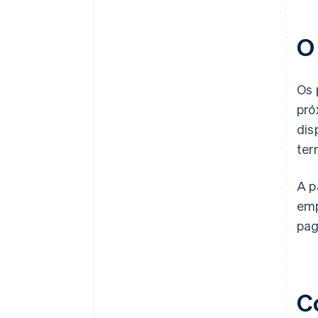
O
Os 
pró
dis
ter
A p
emp
pag
C