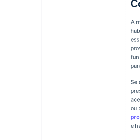
C
A m
hab
ess
pro
fun
par
Se 
pre
ace
ou 
pro
e h