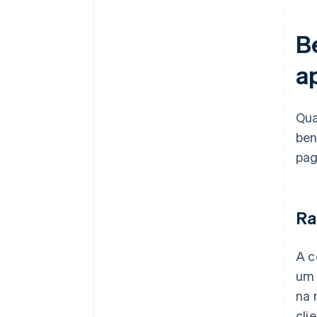
B
a
Qua
ben
pag
Ra
A c
um 
na 
cli