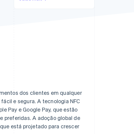
Stripe Sessions 2026
Veja como a Stripe está
construindo a
infraestrutura
econômica da IA.
Assista agora
mentos dos clientes em qualquer
fácil e segura. A tecnologia NFC
ple Pay e Google Pay, que estão
 preferidas. A adoção global de
que está projetado para crescer