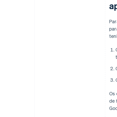
a
Par
par
ten
Os 
de 
Goo