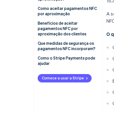
15,
Como aceitar pagamentos NFC
A s
por aproximação
NFC
Benefícios de aceitar
pagamentos NFC por
aproximação dos clientes
O q
Rapidez e facilidade
Que medidas de segurança os
pagamentos NFC incorporam?
Ampla utilização
Como o Stripe Payments pode
ajudar
Comece a usar a Stripe