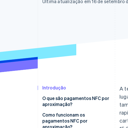
Última atualização em 16 de setembro 
Introdução
A t
lug
O que são pagamentos NFC por
aproximação?
tam
rap
Como funcionam os
car
pagamentos NFC por
aproximação?