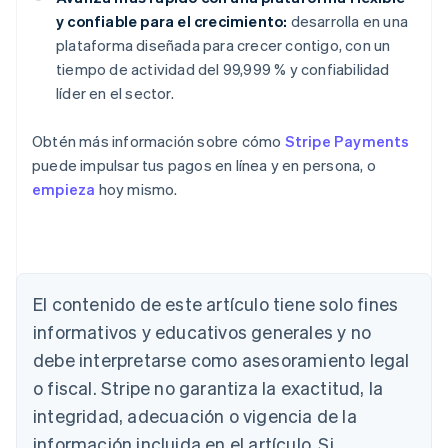
y confiable para el crecimiento:
desarrolla en una
plataforma diseñada para crecer contigo, con un
tiempo de actividad del 99,999 % y confiabilidad
líder en el sector.
Obtén más información sobre cómo
Stripe Payments
puede impulsar tus pagos en línea y en persona, o
empieza
hoy mismo.
Alemania
Deutsch
English
Australia
English
El contenido de este artículo tiene solo fines
Austria
informativos y educativos generales y no
Deutsch
English
Bélgica
debe interpretarse como asesoramiento legal
Nederlands
Français
Deutsch
English
o fiscal. Stripe no garantiza la exactitud, la
Brasil
integridad, adecuación o vigencia de la
Português
English
Bulgaria
información incluida en el artículo. Si