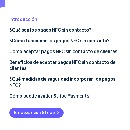
Introducción
Ecosistema
Sesiones de Stripe 2026
¿Qué son los pagos NFC sin contacto?
Socios
Descubre cómo Stripe construye la infraestructura económi
Stripe App Marketplace
Mirar ahora
¿Cómo funcionan los pagos NFC sin contacto?
Cómo aceptar pagos NFC sin contacto de clientes
Beneficios de aceptar pagos NFC sin contacto de
clientes
Rapidez y sencillez
¿Qué medidas de seguridad incorporan los pagos
NFC?
Amplio uso
Cómo puede ayudar Stripe Payments
Empezar con Stripe