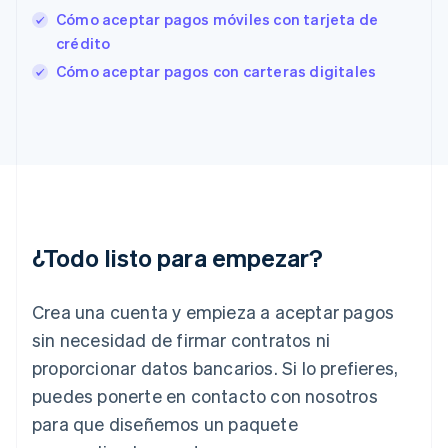
English
Cómo aceptar pagos móviles con tarjeta de
Finlandia
crédito
English
Svenska
Francia
Cómo aceptar pagos con carteras digitales
Français
English
Gibraltar
English
Grecia
English
Hungría
English
India
English
¿Todo listo para empezar?
Irlanda
English
Crea una cuenta y empieza a aceptar pagos
Italia
Italiano
English
sin necesidad de firmar contratos ni
Japón
proporcionar datos bancarios. Si lo prefieres,
日本語
English
Letonia
puedes ponerte en contacto con nosotros
English
para que diseñemos un paquete
Liechtenstein