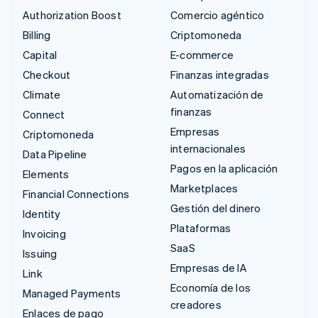
Authorization Boost
Comercio agéntico
Billing
Criptomoneda
Capital
E-commerce
Checkout
Finanzas integradas
Climate
Automatización de
finanzas
Connect
Empresas
Criptomoneda
internacionales
Data Pipeline
Pagos en la aplicación
Elements
Marketplaces
Financial Connections
Gestión del dinero
Identity
Plataformas
Invoicing
SaaS
Issuing
Empresas de IA
Link
Economía de los
Managed Payments
creadores
Enlaces de pago