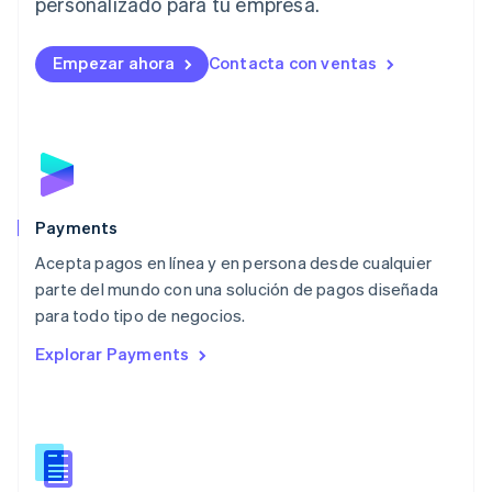
personalizado para tu empresa.
Deutsch
English
Lituania
English
Empezar ahora
Contacta con ventas
Luxemburgo
Français
Deutsch
English
Malasia
English
简体中文
Malta
English
México
Español
English
Payments
Noruega
Acepta pagos en línea y en persona desde cualquier
English
parte del mundo con una solución de pagos diseñada
Nueva Zelandia
English
para todo tipo de negocios.
Países Bajos
Explorar Payments
Nederlands
English
Polonia
English
Portugal
Português
English
RAE de Hong Kong, China