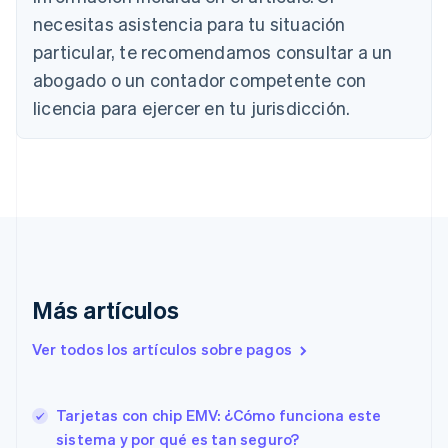
English
necesitas asistencia para tu situación
Canadá
English
Français
particular, te recomendamos consultar a un
China continental
abogado o un contador competente con
简体中文
English
Chipre
licencia para ejercer en tu jurisdicción.
English
Croacia
English
Italiano
Dinamarca
English
Emiratos Árabes Unidos
English
Eslovaquia
English
Más artículos
Eslovenia
English
Italiano
Ver todos los artículos sobre pagos
España
Español
English
Estados Unidos
English
Español
简体中文
Tarjetas con chip EMV: ¿Cómo funciona este
Estonia
sistema y por qué es tan seguro?