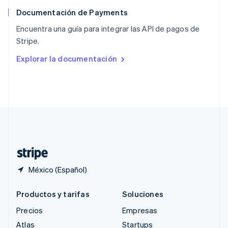
English
简体中文
Documentación de Payments
Reino Unido
English
Encuentra una guía para integrar las API de pagos de
República Checa
Stripe.
English
Rumania
Explorar la documentación
English
Singapur
English
简体中文
Suecia
Svenska
English
Suiza
Deutsch
Français
Italiano
English
Tailandia
ไทย
English
México (Español)
Productos y tarifas
Soluciones
Precios
Empresas
Atlas
Startups