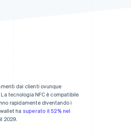
Stripe Sessions 2026
Scopri come Stripe sta
costruendo
l'infrastruttura
economica per l'IA.
Guarda ora
amenti dai clienti ovunque
o. La tecnologia NFC è compatibile
tanno rapidamente diventando i
 wallet ha
superato il 52% nel
il 2029.