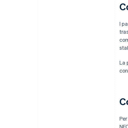
C
I p
tra
com
sta
La 
con
C
Per
NFC