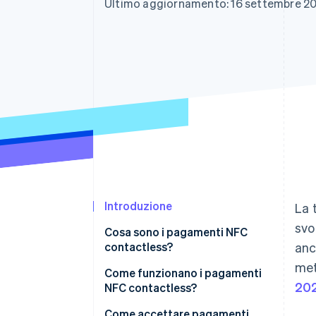
Ultimo aggiornamento: 16 settembre 2
Link
Pagamento accelerato
Financial Connections
Conti finanziari collegati
Introduzione
La 
svo
Cosa sono i pagamenti NFC
contactless?
anc
met
Come funzionano i pagamenti
20
NFC contactless?
Come accettare pagamenti