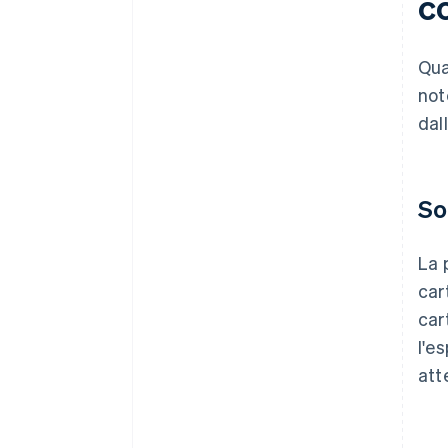
co
Qua
not
dal
So
La 
car
car
l'e
att