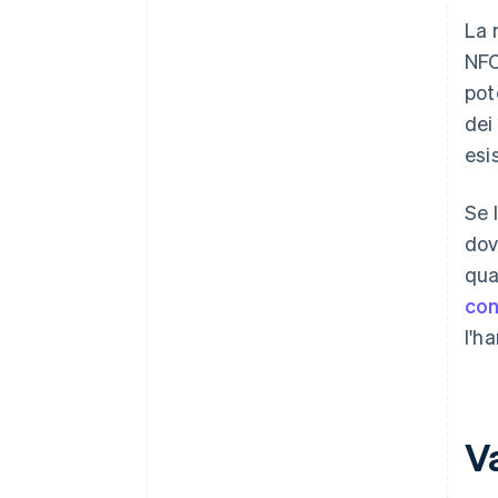
La 
NFC
pot
dei
esi
Se 
dov
qua
con
l'h
V