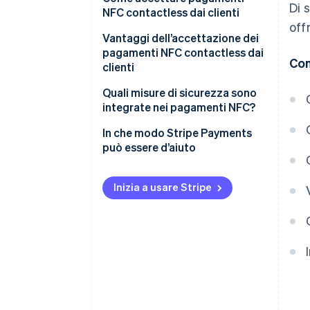
Di 
NFC contactless dai clienti
off
Vantaggi dell’accettazione dei
pagamenti NFC contactless dai
Con
clienti
Sono semplici e veloci
Quali misure di sicurezza sono
integrate nei pagamenti NFC?
Sono ampiamente diffusi
In che modo Stripe Payments
può essere d’aiuto
Inizia a usare Stripe