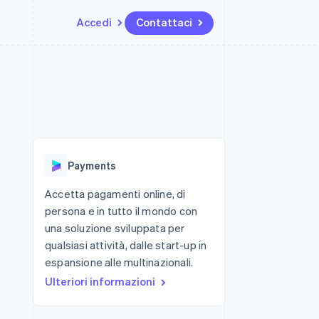
Accedi
Contattaci
Risorse
Ecosistema
Recapiti
me e marketplace
Altro
Integrazioni app
Partner
Contattaci
Product roadmap
ns
Esempi di codice
Stripe App Marketplace
Diventa nostro partner
Scopri cosa ti aspetta
 piattaforme
Blog per sviluppatori
 platforms
ibero
Stato dell'API
Radar
ari integrati
Prevenzione delle frodi
Payments
 fisiche
Atlas
Costituzione di start-up
Accetta pagamenti online, di
persona e in tutto il mondo con
Climate
Rimozione del carbonio
una soluzione sviluppata per
qualsiasi attività, dalle start-up in
Identity
Verifica online dell'identità
espansione alle multinazionali.
Ulteriori informazioni