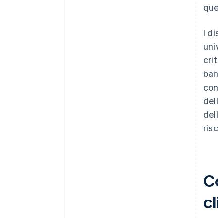
que
I d
uni
cri
ban
con
del
del
risc
C
cl