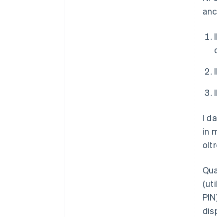
anc
I d
in 
olt
Qua
(ut
PIN
dis