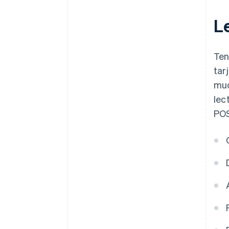
L
Te
tar
muc
lec
POS