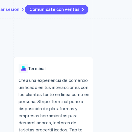
iar sesión
Comunícate con ventas
Recursos
Ecosistema
Contacto
 marketplaces
Más
Integraciones de aplicaciones
Socios
Contacta con ventas
Product roadmap
s
Ejemplos de código
Stripe App Marketplace
Conviértete en socio
Ver lo que viene
ataformas
Blog de desarrolladores
Estado de la API
Radar
Prevención de fraude
Terminal
Atlas
Constitución de una startup
 lucro
Crea una experiencia de comercio
unificado en tus interacciones con
Climate
Eliminación de dióxido de
los clientes tanto en línea como en
carbono
persona. Stripe Terminal pone a
disposición de plataformas y
empresas herramientas para
desarrolladores, lectores de
tarjetas precertificados, Tap to