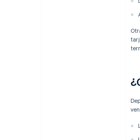
Otr
tar
ter
¿
Dep
ven