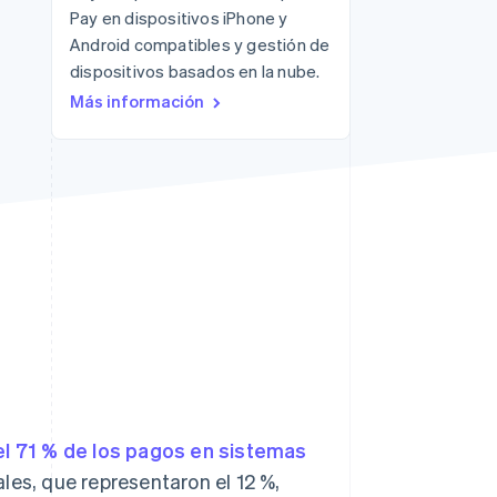
Pay en dispositivos iPhone y
Sesiones de Stripe
Android compatibles y gestión de
2026
dispositivos basados en la nube.
Descubre cómo Stripe
Más información
construye la
infraestructura
económica para la IA.
Mirar ahora
 el 71 % de los pagos en sistemas
ales, que representaron el 12 %,