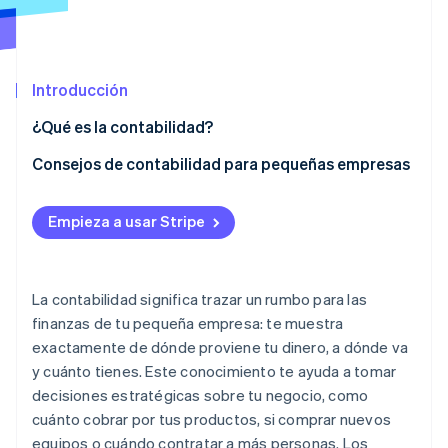
Radar
Prevención de fraude
Ecosistema
Atlas
Introducción
Constitución de una startup
Socios
Climate
¿Qué es la contabilidad?
Stripe App Marketplace
Eliminación de dióxido de carbono
Consejos de contabilidad para pequeñas empresas
Identity
Verificación de identidad en línea
Separa los gastos personales de los del negocio
Empieza a usar Stripe
Usa un software de contabilidad
Crea un presupuesto
La contabilidad significa trazar un rumbo para las
Sesiones de Stripe 2026
Automatiza los procesos manuales
finanzas de tu pequeña empresa: te muestra
Descubre cómo Stripe construye la infraestructura económi
Mirar ahora
exactamente de dónde proviene tu dinero, a dónde va
Mantén registros detallados
y cuánto tienes. Este conocimiento te ayuda a tomar
Comprende las leyes de impuestos sobre las ventas
decisiones estratégicas sobre tu negocio, como
cuánto cobrar por tus productos, si comprar nuevos
Categoriza los gastos
equipos o cuándo contratar a más personas. Los