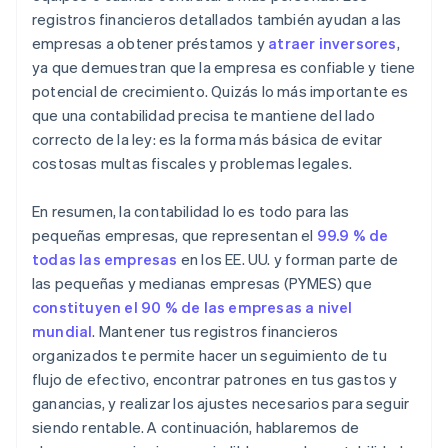
Gestiona el flujo de caja
registros financieros detallados también ayudan a las
empresas a obtener préstamos y
atraer inversores
,
Elige el método contable adecuado
ya que demuestran que la empresa es confiable y tiene
Mantente al día con la contabilidad
potencial de crecimiento. Quizás lo más importante es
que una contabilidad precisa te mantiene del lado
Planifica los impuestos con anticipación
correcto de la ley: es la forma más básica de evitar
costosas multas fiscales y problemas legales.
En resumen, la contabilidad lo es todo para las
pequeñas empresas, que representan el
99.9 % de
todas las empresas
en los EE. UU. y forman parte de
las pequeñas y medianas empresas (PYMES) que
constituyen el 90 % de las empresas a nivel
mundial
. Mantener tus registros financieros
organizados te permite hacer un seguimiento de tu
flujo de efectivo, encontrar patrones en tus gastos y
ganancias, y realizar los ajustes necesarios para seguir
siendo rentable. A continuación, hablaremos de