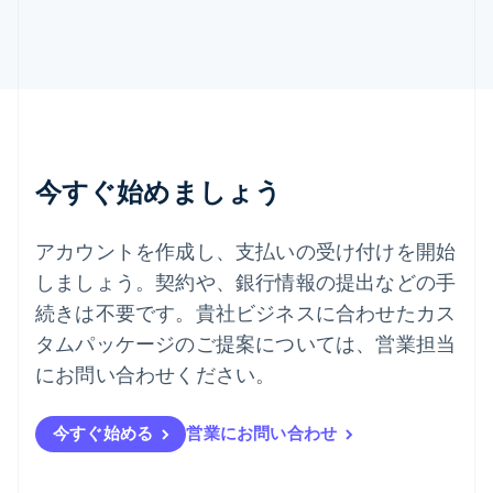
English
スロベニア
English
Italiano
タイ
ไทย
English
チェコ共和国
English
デンマーク
今すぐ始めましょう
English
ドイツ
Deutsch
English
アカウントを作成し、支払いの受け付けを開始
ニュージーランド
しましょう。契約や、銀行情報の提出などの手
English
ノルウェー
続きは不要です。貴社ビジネスに合わせたカス
English
タムパッケージのご提案については、営業担当
ハンガリー
にお問い合わせください。
English
フィンランド
English
Svenska
今すぐ始める
営業にお問い合わせ
ブラジル
Português
English
フランス