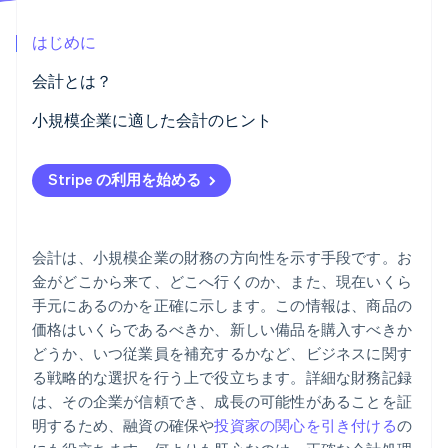
パートナー
Climate
Stripe App Marketplace
はじめに
カーボンリムーバル
Identity
会計とは？
オンライン本人確認
小規模企業に適した会計のヒント
事業経費と個人経費の切り分け
Stripe の利用を始める
記帳ソフトの利用
Stripe Sessions 2026
Stripe が AI の経済インフラをどのように構築しているかを
予算編成
ご覧ください。
会計は、小規模企業の財務の方向性を示す手段です。お
こちらをご覧ください
手動プロセスの自動化
金がどこから来て、どこへ行くのか、また、現在いくら
手元にあるのかを正確に示します。この情報は、商品の
詳細な記録の保持
価格はいくらであるべきか、新しい備品を購入すべきか
売上税法の理解
どうか、いつ従業員を補充するかなど、ビジネスに関す
る戦略的な選択を行う上で役立ちます。詳細な財務記録
経費の分類
は、その企業が信頼でき、成長の可能性があることを証
明するため、融資の確保や
投資家の関心を引き付ける
の
キャッシュフローの管理