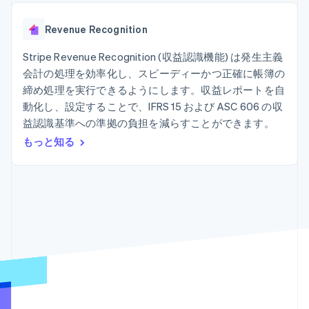
Recognition
ポーネント
SaaS
従量課金請求を提供
決済手段
製品ロードマップ
ステーブルコイン担保型
会計管理の
125 以上の決
Revenue Recognition
Sessions 年次カンファ
のカードを発行
自動化
済手段を利用
レンス
エージェントによるサー
Stripe
可能
Terminal
Stripe Revenue Recognition (収益認識機能) は発生主義
採用情報
ビスのプロビジョニング
Sigma
業種別
対面支払い
ニュースルーム
と管理
会計の処理を効率化し、スピーディーかつ正確に帳簿の
カスタムレ
Authorization
Stripe Press
締め処理を実行できるようにします。収益レポートを自
ポート
Boost
AI 企業
Data
決済成功率の
動化し、設定することで、IFRS 15 および ASC 606 の収
クリエイターエコノミ―
Pipeline
最適化
ゲーム
益認識基準への準拠の負担を減らすことができます。
リソース
データの同
Link
ホスピタリティ、旅行、
お問い合わせ
もっと知る
期
スピーディー
レジャー
な決済
保険
アプリへの導入
営業にお問い合わせ
メディアおよびエンター
コードサンプル
パートナーになる
テインメント
開発者のブログ
非営利団体
API ステータス
プロフェッショナルサー
その他
ビス
Product roadmap
パブリックセクター
今後の予定を確認
小売業
Radar
不正防止
エコシステム
Atlas
スタートアップの企業設立