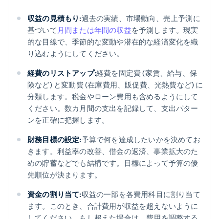
収益の見積もり:
過去の実績、市場動向、売上予測に
基づいて
月間または年間の収益
を予測します。現実
的な目線で、季節的な変動や潜在的な経済変化を織
り込むようにしてください。
経費のリストアップ:
経費を固定費 (家賃、給与、保
険など) と変動費 (在庫費用、販促費、光熱費など) に
分類します。税金やローン費用も含めるようにして
ください。数カ月間の支出を記録して、支出パター
ンを正確に把握します。
財務目標の設定:
予算で何を達成したいかを決めてお
きます。利益率の改善、借金の返済、事業拡大のた
めの貯蓄などでも結構です。目標によって予算の優
先順位が決まります。
資金の割り当て:
収益の一部を各費用科目に割り当て
ます。このとき、合計費用が収益を超えないように
してください。もし超えた場合は、費用を調整する