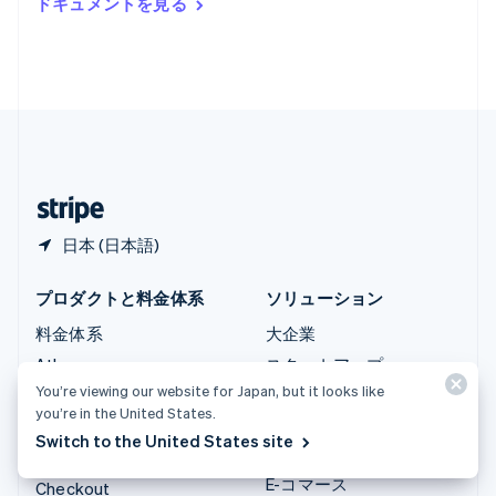
ドキュメントを見る
English
ルクセンブルグ
Français
Deutsch
English
中国香港特別行政区
English
简体中文
中国本土
简体中文
English
日本
日本語
English
日本 (日本語)
プロダクトと料金体系
ソリューション
料金体系
大企業
Atlas
スタートアップ
You’re viewing our website for Japan, but it looks like
Authorization Boost
エージェンティックコマ
you’re in the United States.
ース
Billing
Switch to the United States site
暗号資産
Capital
E-コマース
Checkout