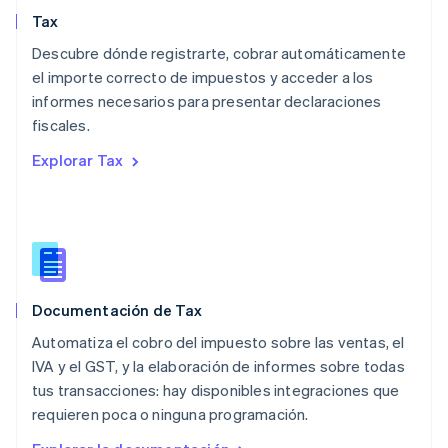
English
简体中文
Tax
Malta
English
Descubre dónde registrarte, cobrar automáticamente
México
el importe correcto de impuestos y acceder a los
Español
English
informes necesarios para presentar declaraciones
Noruega
fiscales.
English
Nueva Zelandia
Explorar Tax
English
Países Bajos
Nederlands
English
Polonia
English
Portugal
Português
English
Documentación de Tax
RAE de Hong Kong, China
English
简体中文
Automatiza el cobro del impuesto sobre las ventas, el
Reino Unido
IVA y el GST, y la elaboración de informes sobre todas
English
tus transacciones: hay disponibles integraciones que
República Checa
requieren poca o ninguna programación.
English
Rumania