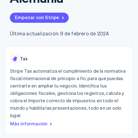
Métodos de
Recognition
Empresa
criptomonedas
de tarjetas
Gestión del dinero
Gestionar
pago
Automatización
Plataformas
suscripciones
Acceso a más
contable
Compras de
Hoja de ruta del
SaaS
Ofrecer cobro por
Empezar con Stripe
de 125
Stripe Sigma
criptomoneda
producto
consumo
Terminal
Informes
integrables
Conferencia anual
Emitir tarjetas
Pagos en
personalizados
Sessions
respaldadas por
Última actualización: 9 de febrero de 2024
persona
Data Pipeline
Empleos
monedas estables
Por sector
Authorization
Sincronización
Sala de prensa
Aprovisiona y gestiona
Boost
de datos
Stripe Press
servicios con agentes
Optimizaciones
Empresas de IA
de aceptación
Tax
Economía de los
Link
creadores
Proceso de
Juegos
Contacto
Stripe Tax automatiza el cumplimiento de la normativa
Recursos
Hostelería, viajes y ocio
compra
fiscal internacional de principio a fin, para que puedas
acelerado
Financial
Contacta con ventas
centrarte en ampliar tu negocio. Identifica tus
Seguros
Integraciones de
Connections
Conviértete en socio
Medios de
aplicaciones
obligaciones fiscales, gestiona los registros, calcula y
Datos de ctas.
comunicación y
Ejemplos de código
financieras
cobra el importe correcto de impuestos en todo el
entretenimiento
Blog de
vinculadas
mundo y habilita las presentaciones, todo en un solo
Organizaciones sin
desarrolladores
fines de lucro
Estado de la API
lugar.
Servicios
Más información
Más
profesionales
Product roadmap
Sector público
Ver lo que viene
Minorista