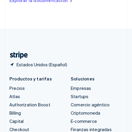
Explorar la documentación
English
Singapur
English
简体中文
Suecia
Svenska
English
Suiza
Deutsch
Français
Italiano
English
Tailandia
ไทย
English
Estados Unidos (Español)
Productos y tarifas
Soluciones
Precios
Empresas
Atlas
Startups
Authorization Boost
Comercio agéntico
Billing
Criptomoneda
Capital
E-commerce
Checkout
Finanzas integradas