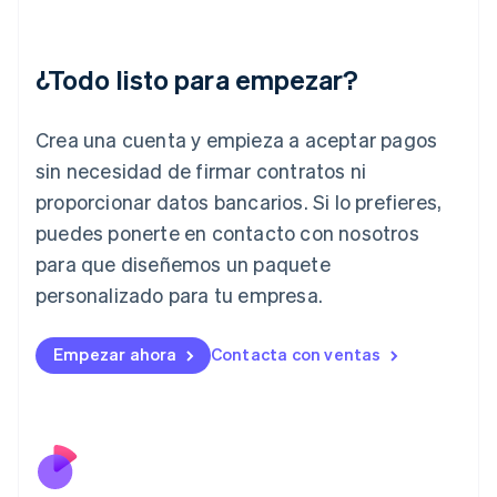
English
Grecia
English
¿Todo listo para empezar?
Hungría
English
India
Crea una cuenta y empieza a aceptar pagos
English
Irlanda
sin necesidad de firmar contratos ni
English
proporcionar datos bancarios. Si lo prefieres,
Italia
puedes ponerte en contacto con nosotros
Italiano
English
para que diseñemos un paquete
Japón
日本語
English
personalizado para tu empresa.
Letonia
English
Liechtenstein
Empezar ahora
Contacta con ventas
Deutsch
English
Lituania
English
Luxemburgo
Français
Deutsch
English
Malasia