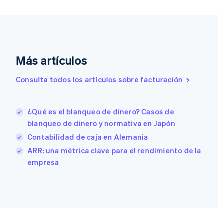
English
Croacia
English
Italiano
Dinamarca
English
Emiratos Árabes Unidos
Más artículos
English
Eslovaquia
Consulta todos los artículos sobre facturación
English
Eslovenia
English
Italiano
¿Qué es el blanqueo de dinero? Casos de
España
blanqueo de dinero y normativa en Japón
Español
English
Estados Unidos
Contabilidad de caja en Alemania
English
Español
简体中文
ARR: una métrica clave para el rendimiento de la
Estonia
empresa
English
Finlandia
English
Svenska
Francia
Français
English
Gibraltar