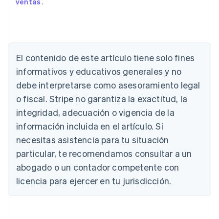
ventas
.
El contenido de este artículo tiene solo fines
Alemania
Deutsch
English
informativos y educativos generales y no
Australia
debe interpretarse como asesoramiento legal
English
Austria
o fiscal. Stripe no garantiza la exactitud, la
Deutsch
English
integridad, adecuación o vigencia de la
Bélgica
información incluida en el artículo. Si
Nederlands
Français
Deutsch
English
Brasil
necesitas asistencia para tu situación
Português
English
particular, te recomendamos consultar a un
Bulgaria
abogado o un contador competente con
English
Canadá
licencia para ejercer en tu jurisdicción.
English
Français
China continental
简体中文
English
Chipre