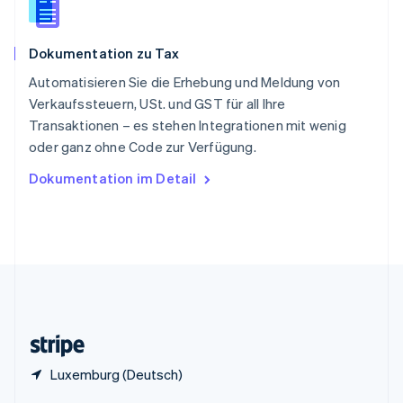
Sonderverwaltungsregion Hongkong,
China
English
简体中文
Dokumentation zu Tax
Spanien
Español
English
Automatisieren Sie die Erhebung und Meldung von
Thailand
Verkaufssteuern, USt. und GST für all Ihre
ไทย
English
Transaktionen – es stehen Integrationen mit wenig
Tschechische Republik
oder ganz ohne Code zur Verfügung.
English
Ungarn
Dokumentation im Detail
English
Vereinigte Arabische Emirate
English
Vereinigte Staaten
English
Español
简体中文
Vereinigtes Königreich
English
Zypern
English
Luxemburg (Deutsch)