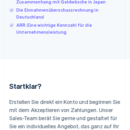
Japan
Zusammenhang mit Geldwäsche in Japan
日本語
English
Die Einnahmenüberschussrechnung in
Kanada
Deutschland
English
Français
Kroatien
ARR: Eine wichtige Kennzahl für die
English
Italiano
Unternehmensleistung
Lettland
English
Liechtenstein
Deutsch
English
Litauen
English
Luxemburg
Français
Deutsch
English
Malaysia
Startklar?
English
简体中文
Malta
English
Erstellen Sie direkt ein Konto und beginnen Sie
Mexiko
mit dem Akzeptieren von Zahlungen. Unser
Español
English
Sales-Team berät Sie gerne und gestaltet für
Neuseeland
Sie ein individuelles Angebot, das ganz auf Ihr
English