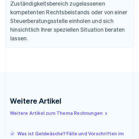
Dänemark
Zuständigkeitsbereich zugelassenen
English
kompetenten Rechtsbeistands oder von einer
Deutschland
Steuerberatungsstelle einholen und sich
Deutsch
English
Estland
hinsichtlich Ihrer speziellen Situation beraten
English
lassen.
Festlandchina
简体中文
English
Finnland
English
Svenska
Frankreich
Français
English
Gibraltar
English
Griechenland
English
Weitere Artikel
Indien
English
Weitere Artikel zum Thema Rechnungen
Irland
English
Italien
Was ist Geldwäsche? Fälle und Vorschriften im
Italiano
English