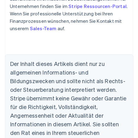
Unternehmen finden Sie im
Stripe Ressourcen-Portal
.
Wenn Sie professionelle Unterstützung bei Ihren
Finanzprozessen wünschen, nehmen Sie Kontakt mit
unserem
Sales-Team
auf.
Der Inhalt dieses Artikels dient nur zu
allgemeinen Informations- und
Bildungszwecken und sollte nicht als Rechts-
oder Steuerberatung interpretiert werden.
Australien
English
Stripe übernimmt keine Gewähr oder Garantie
Belgien
für die Richtigkeit, Vollständigkeit,
Nederlands
Français
Deutsch
English
Brasilien
Angemessenheit oder Aktualität der
Português
English
Informationen in diesem Artikel. Sie sollten
Bulgarien
den Rat eines in Ihrem steuerlichen
English