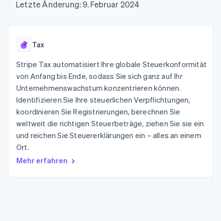
Data Pipeline
Letzte Änderung: 9. Februar 2024
Geldmanagement
Marktplatz auf
Zugriff auf mehr als
Datensynchronisierung
Produkt-Roadmap
Plattformen
Grundlagen der
125
Stripe Sessions
SaaS
Abonnementverwaltung
Terminal
Karriere
Zahlungen vor Ort
Newsroom
So setzen Sie
Tax
Authorization
Stripe Press
nutzungsbasierte
Boost
Abrechnung um
Stripe Tax automatisiert Ihre globale Steuerkonformität
Nach Branche
Optimierung der
Stablecoin-gestützte
Autorisierungsraten
von Anfang bis Ende, sodass Sie sich ganz auf Ihr
Karten ausgeben: So
Link
KI-Unternehmen
Kontakt
geht´s
Unternehmenswachstum konzentrieren können.
Beschleunigter
Creator Economy
Bereitstellung und
Identifizieren Sie Ihre steuerlichen Verpflichtungen,
Bezahlvorgang
Gaming
Verwaltung von
Sales-Team
koordinieren Sie Registrierungen, berechnen Sie
Financial
Bewirtung, Reisen und
Diensten mit Agenten
kontaktieren
Connections
Freizeit
weltweit die richtigen Steuerbeträge, ziehen Sie sie ein
Partner werden
Verbundene
Versicherungen
und reichen Sie Steuererklärungen ein – alles an einem
Medien und
Finanzdaten
Ort.
Unterhaltung
Ressourcen
Gemeinnützige
Mehr erfahren
Organisationen
Fachdienstleistungen
App-Integrationen
Mehr
Öffentlicher Sektor
Code-Beispiele
Product roadmap
Einzelhandel
Entwickler-Blog
Ausblick
API-Status
Radar