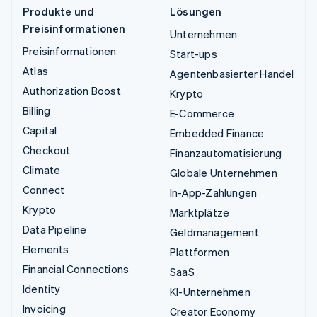
Produkte und
Lösungen
Preisinformationen
Unternehmen
Preisinformationen
Start-ups
Atlas
Agentenbasierter Handel
Authorization Boost
Krypto
Billing
E-Commerce
Capital
Embedded Finance
Checkout
Finanzautomatisierung
Climate
Globale Unternehmen
Connect
In-App-Zahlungen
Krypto
Marktplätze
Data Pipeline
Geldmanagement
Elements
Plattformen
Financial Connections
SaaS
Identity
KI-Unternehmen
Invoicing
Creator Economy