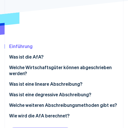
Betrugsprävention
Ecosystem
Atlas
Start-up-Gründung
Partner
Stripe App-Marktplatz
Climate
CO₂-Entnahme
Identity
Online-Identitätsprüfung
Einführung
Was ist die AfA?
Welche Wirtschaftsgüter können abgeschrieben
werden?
Stripe-Sessions 2026
Erfahren Sie, wie Stripe Lösungen für die Wirts
Was ist eine lineare Abschreibung?
Jetzt ansehen
Was ist eine degressive Abschreibung?
Ist ein Wechsel der Abschreibungsmethoden
Welche weiteren Abschreibungsmethoden gibt es?
möglich?
Wie wird die AfA berechnet?