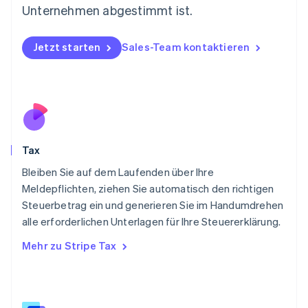
Niederlande
Unternehmen abgestimmt ist.
Nederlands
English
Norwegen
English
Jetzt starten
Sales-Team kontaktieren
Österreich
Deutsch
English
Polen
English
Portugal
Português
English
Rumänien
Tax
English
Schweden
Bleiben Sie auf dem Laufenden über Ihre
Svenska
English
Meldepflichten, ziehen Sie automatisch den richtigen
Schweiz
Steuerbetrag ein und generieren Sie im Handumdrehen
Deutsch
Français
Italiano
English
alle erforderlichen Unterlagen für Ihre Steuererklärung.
Singapur
English
简体中文
Mehr zu Stripe Tax
Slowakei
English
Slowenien
English
Italiano