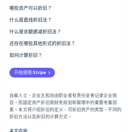
哪些资产可以折旧？
什么是直线折旧法？
Stripe Sessions 2026
了解 Stripe 如何为 AI 构建经济基础设施。
什么是余额递减折旧法？
立即观看
能否变更折旧方法？
还存在哪些其他形式的折旧法？
如何计算折旧？
开始使用 Stripe
自雇人士、企业主和自由职业者有责任妥善记录企业账
目，而固定资产折旧是财务规划和管理中的重要考量因
素。本文将介绍折旧的定义、可折旧资产的类型、不同的
折旧方法以及折旧的计算方式。
本文内容