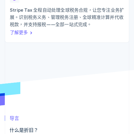
接入 125+ 种支
Stripe Sigma
产品路线图
SaaS
付方式
自定义报告
Sessions 年度大会
Stripe Tax 全程自动处理全球税务合规，让您专注业务扩
Authorization
Data Pipeline
招聘
展。识别税务义务、管理税务注册、全球精准计算并代收
Boost
数据同步
资讯中心
支付成功率优
资源
税款，并支持报税——全部一站式完成。
Stripe Press
化
按行业
了解更多
Link
应用集成
加速结账
AI 企业
代码示例
创作者经济
开发者博客
联系
游戏
API 状态
酒店、旅游与休闲
联系销售
保险
成为合作伙伴
更多
媒体与娱乐
Product roadmap
非营利组织
了解未来规划
专业服务
公共部门
Radar
零售
欺诈防范
Atlas
初创企业注册
生态系统
Climate
导言
碳移除
合作伙伴
Stripe App Marketplace
什么是折旧？