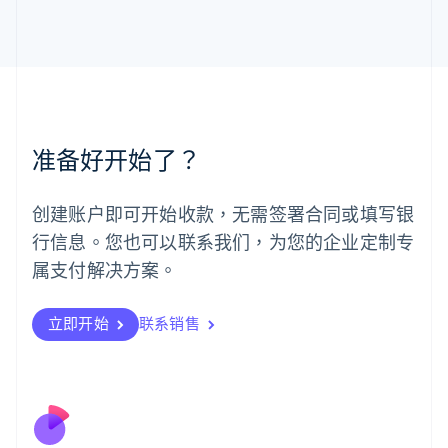
马尔他
English
马来西亚
English
简体中文
美国
English
Español
简体中文
墨西哥
准备好开始了？
Español
English
挪威
English
创建账户即可开始收款，无需签署合同或填写银
葡萄牙
行信息。您也可以联系我们，为您的企业定制专
Português
English
日本
属支付解决方案。
日本語
English
瑞典
立即开始
联系销售
Svenska
English
瑞士
Deutsch
Français
Italiano
English
塞浦路斯
English
斯洛伐克
English