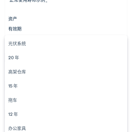
资产
有效期
光伏系统
20 年
高架仓库
15 年
拖车
12 年
办公家具