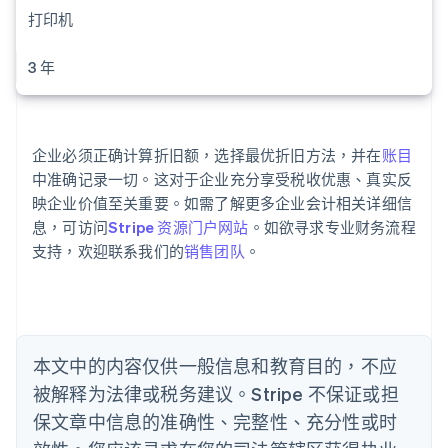
打印机
阿联酋
English
爱尔兰
3 年
English
爱沙尼亚
English
奥地利
企业必须正确计算折旧额，选择最优折旧方法，并在
账目
Deutsch
English
中准确记录一切。这对于企业充分享受税收优惠、真实反
澳大利亚
映企业价值至关重要。如需了解更多企业会计相关详细信
English
巴西
息，可访问
Stripe 资源门户网站
。如欲寻求专业财务流程
Português
English
支持，欢迎联系我们的
销售团队
。
保加利亚
English
比利时
Nederlands
Français
Deutsch
English
波兰
本文中的内容仅供一般信息和教育目的，不应
English
丹麦
被解释为法律或税务建议。Stripe 不保证或担
English
保文章中信息的准确性、完整性、充分性或时
德国
Deutsch
English