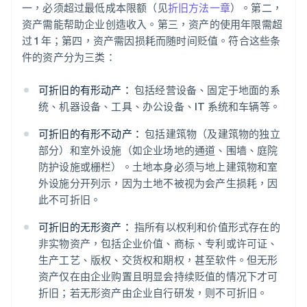
一，必须超过最低成本限额（见
折旧方法一章
）。第二，
资产需能帮助企业创造收入。第三，资产的使用年限需超
过 1 年；第四，资产需因损耗而随时间贬值。符合这些条
件的资产分为三类：
可折旧的有形动产：
包括经营设备、固定于地面的系
统、机器设备、工具、办公设备、IT 系统和车辆等。
可折旧的有形不动产：
包括建筑物（及建筑物的独立
部分）和室外设施（如企业场地的通道、围墙、庭院
防护设施或栅栏）。土地本身必须与地上建筑物和室
外设施分开列示，因为土地不被视为会产生损耗，因
此不可折旧。
可折旧的无形资产：
指所有以权利和价值形式存在的
非实物资产，包括企业价值、商标、专利或许可证、
生产工艺、版权、交货权和期权，甚至软件。但无形
资产仅在由企业购置且明显会持续贬值的情况下才可
折旧；若无形资产由企业自行研发，则不可折旧。