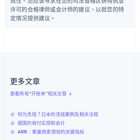
效性。您应该寻求在您的司法管辖区获得执业
法国
许可的合格律师或会计师的建议，以就您的特
Français
English
定情况提供建议。
芬兰
English
Svenska
荷兰
Nederlands
English
加拿大
English
Français
捷克
English
克罗地亚
English
Italiano
更多文章
拉脱维亚
English
查看所有“开账单”相关文章
立陶宛
English
列支敦士登
何为洗钱？日本的洗钱案例及相关法规
Deutsch
English
卢森堡
德国的收付实现制会计
Français
Deutsch
English
ARR：衡量商家绩效的关键指标
罗马尼亚
English