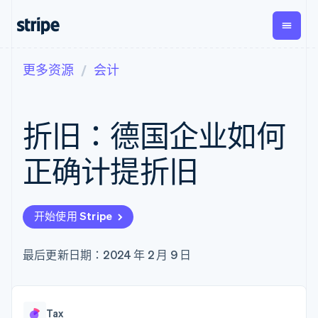
更多资源
会计
按企业阶段
文档
学习
支付
营收
资金管
平台
理
易市
大型企业
Stripe 文档
博客
Payments
Billing
初创企业
API 参考文档
客户案例
折旧：德国企业如何
在线支付
经常性收入
Global
Conn
库与 SDK
指南
Managed
Metronome
Payouts
Stripe Apps
Payments
按用量计费
平台
正确计提折旧
备案商家解决
Subscriptions
向第三
按应用场景
方案
方打款
支持
订阅管理
Payment links
Crypto
指南
智能体商务
Invoicing
钱包、
加密货币
获取支持
无代码支付
一次性或定期
开始使用 Stripe
稳定币
电子商务
接受线上付款
托管支持方案
Checkout
账单
发行和
嵌入式金融
实施预置结账流程
专业服务
预构建支付界
Tax
发卡基
财务自动化
构建平台或交易市场
最后更新日期：2024 年 2 月 9 日
面
销售税和增值
础设施
全球化企业
管理订阅
Elements
税自动化
应用内支付
提供按用量计费
灵活的 UI 组件
Revenue
交易市场
发行稳定币支持的支付卡
Payment
Recognition
公司
资金管理
通过智能体配置和管理服
methods
会计自动化
Tax
平台
务