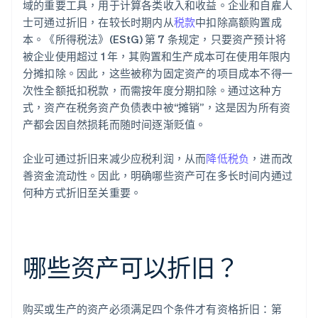
域的重要工具，用于计算各类收入和收益。企业和自雇人
士可通过折旧，在较长时期内从
税款
中扣除高额购置成
本。《所得税法》(EStG) 第 7 条规定，只要资产预计将
被企业使用超过 1 年，其购置和生产成本可在使用年限内
分摊扣除。因此，这些被称为固定资产的项目成本不得一
次性全额抵扣税款，而需按年度分期扣除。通过这种方
式，资产在税务资产负债表中被“摊销”，这是因为所有资
产都会因自然损耗而随时间逐渐贬值。
企业可通过折旧来减少应税利润，从而
降低税负
，进而改
善资金流动性。因此，明确哪些资产可在多长时间内通过
何种方式折旧至关重要。
哪些资产可以折旧？
购买或生产的资产必须满足四个条件才有资格折旧：第