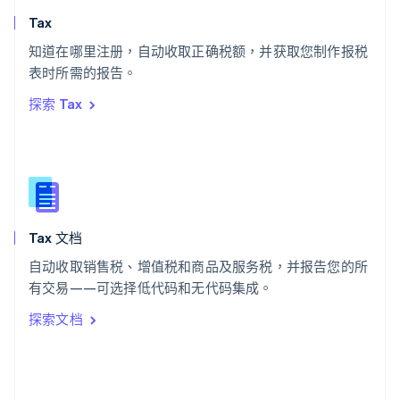
斯洛文尼亚
Tax
English
Italiano
知道在哪里注册，自动收取正确税额，并获取您制作报税
泰国
ไทย
English
表时所需的报告。
希腊
探索 Tax
English
西班牙
Español
English
新加坡
English
简体中文
新西兰
English
Tax 文档
匈牙利
English
自动收取销售税、增值税和商品及服务税，并报告您的所
意大利
有交易——可选择低代码和无代码集成。
Italiano
English
印度
探索文档
English
英国
English
直布罗陀
English