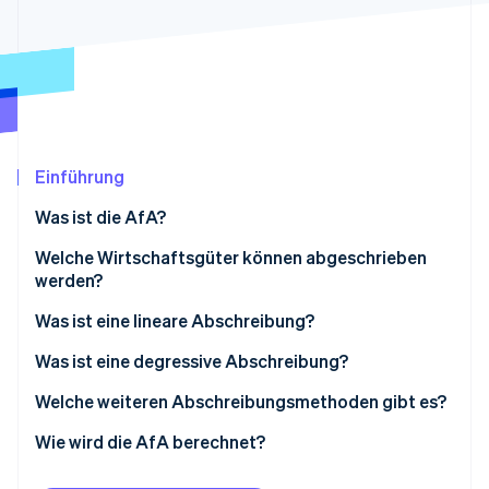
Betrugsprävention
Ecosystem
Atlas
Start-up-Gründung
Partner
Stripe App-Marktplatz
Climate
CO₂-Entnahme
Identity
Online-Identitätsprüfung
Einführung
Was ist die AfA?
Welche Wirtschaftsgüter können abgeschrieben
werden?
Stripe-Sessions 2026
Erfahren Sie, wie Stripe Lösungen für die Wirtschaft
Was ist eine lineare Abschreibung?
Jetzt ansehen
Was ist eine degressive Abschreibung?
Ist ein Wechsel der Abschreibungsmethoden
Welche weiteren Abschreibungsmethoden gibt es?
möglich?
Wie wird die AfA berechnet?