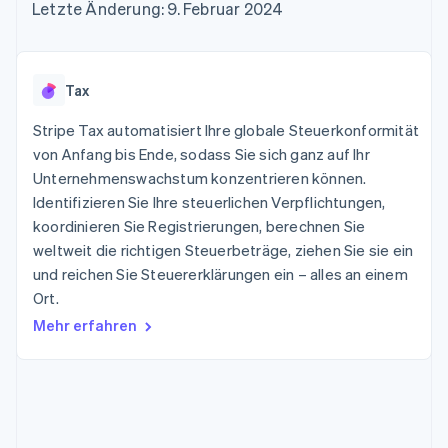
Data Pipeline
Letzte Änderung: 9. Februar 2024
Geldmanagement
Marktplatz auf
Zugriff auf mehr als
Datensynchronisierung
Produkt-Roadmap
Plattformen
Grundlagen der
125
Stripe Sessions
SaaS
Abonnementverwaltung
Terminal
Karriere
Zahlungen vor Ort
Newsroom
So setzen Sie
Tax
Authorization
Stripe Press
nutzungsbasierte
Boost
Abrechnung um
Stripe Tax automatisiert Ihre globale Steuerkonformität
Nach Branche
Optimierung der
Stablecoin-gestützte
Autorisierungsraten
von Anfang bis Ende, sodass Sie sich ganz auf Ihr
Karten ausgeben: So
Link
KI-Unternehmen
Kontakt
geht´s
Unternehmenswachstum konzentrieren können.
Beschleunigter
Creator Economy
Bereitstellung und
Identifizieren Sie Ihre steuerlichen Verpflichtungen,
Bezahlvorgang
Gaming
Verwaltung von
Sales-Team
koordinieren Sie Registrierungen, berechnen Sie
Financial
Bewirtung, Reisen und
Diensten mit Agenten
kontaktieren
Connections
Freizeit
weltweit die richtigen Steuerbeträge, ziehen Sie sie ein
Partner werden
Verbundene
Versicherungen
und reichen Sie Steuererklärungen ein – alles an einem
Medien und
Finanzdaten
Ort.
Unterhaltung
Ressourcen
Gemeinnützige
Mehr erfahren
Organisationen
Fachdienstleistungen
App-Integrationen
Mehr
Öffentlicher Sektor
Code-Beispiele
Product roadmap
Einzelhandel
Entwickler-Blog
Ausblick
API-Status
Radar