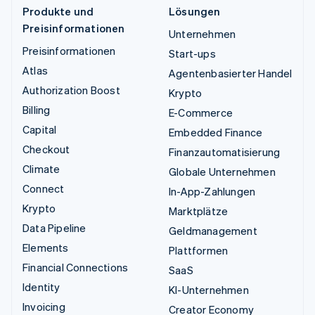
Produkte und
Lösungen
Preisinformationen
Unternehmen
Preisinformationen
Start-ups
Atlas
Agentenbasierter Handel
Authorization Boost
Krypto
Billing
E-Commerce
Capital
Embedded Finance
Checkout
Finanzautomatisierung
Climate
Globale Unternehmen
Connect
In-App-Zahlungen
Krypto
Marktplätze
Data Pipeline
Geldmanagement
Elements
Plattformen
Financial Connections
SaaS
Identity
KI-Unternehmen
Invoicing
Creator Economy