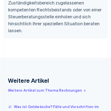
Dänemark
Zuständigkeitsbereich zugelassenen
English
kompetenten Rechtsbeistands oder von einer
Deutschland
Steuerberatungsstelle einholen und sich
Deutsch
English
Estland
hinsichtlich Ihrer speziellen Situation beraten
English
lassen.
Festlandchina
简体中文
English
Finnland
English
Svenska
Frankreich
Français
English
Gibraltar
English
Griechenland
English
Weitere Artikel
Indien
English
Weitere Artikel zum Thema Rechnungen
Irland
English
Italien
Was ist Geldwäsche? Fälle und Vorschriften im
Italiano
English