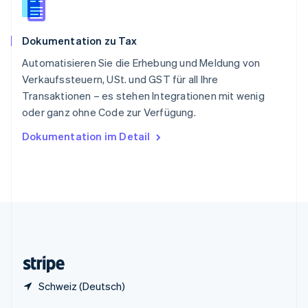
Sonderverwaltungsregion Hongkong,
China
English
简体中文
Dokumentation zu Tax
Spanien
Español
English
Automatisieren Sie die Erhebung und Meldung von
Thailand
Verkaufssteuern, USt. und GST für all Ihre
ไทย
English
Transaktionen – es stehen Integrationen mit wenig
Tschechische Republik
oder ganz ohne Code zur Verfügung.
English
Ungarn
Dokumentation im Detail
English
Vereinigte Arabische Emirate
English
Vereinigte Staaten
English
Español
简体中文
Vereinigtes Königreich
English
Zypern
English
Schweiz (Deutsch)