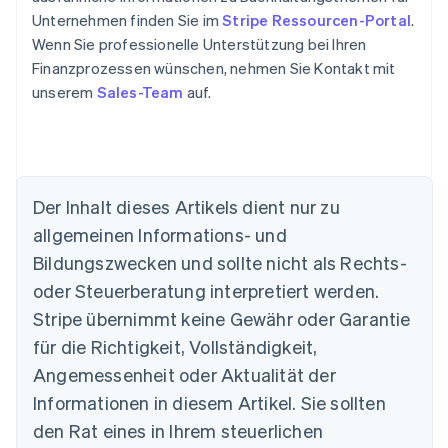
Unternehmen finden Sie im
Stripe Ressourcen-Portal
.
Wenn Sie professionelle Unterstützung bei Ihren
Finanzprozessen wünschen, nehmen Sie Kontakt mit
unserem
Sales-Team
auf.
Der Inhalt dieses Artikels dient nur zu
allgemeinen Informations- und
Bildungszwecken und sollte nicht als Rechts-
oder Steuerberatung interpretiert werden.
Australien
English
Stripe übernimmt keine Gewähr oder Garantie
Belgien
für die Richtigkeit, Vollständigkeit,
Nederlands
Français
Deutsch
English
Brasilien
Angemessenheit oder Aktualität der
Português
English
Informationen in diesem Artikel. Sie sollten
Bulgarien
den Rat eines in Ihrem steuerlichen
English