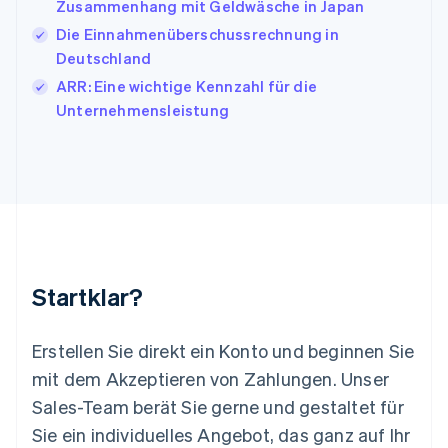
Japan
Zusammenhang mit Geldwäsche in Japan
日本語
English
Die Einnahmenüberschussrechnung in
Kanada
Deutschland
English
Français
Kroatien
ARR: Eine wichtige Kennzahl für die
English
Italiano
Unternehmensleistung
Lettland
English
Liechtenstein
Deutsch
English
Litauen
English
Luxemburg
Français
Deutsch
English
Malaysia
Startklar?
English
简体中文
Malta
English
Erstellen Sie direkt ein Konto und beginnen Sie
Mexiko
mit dem Akzeptieren von Zahlungen. Unser
Español
English
Sales-Team berät Sie gerne und gestaltet für
Neuseeland
Sie ein individuelles Angebot, das ganz auf Ihr
English