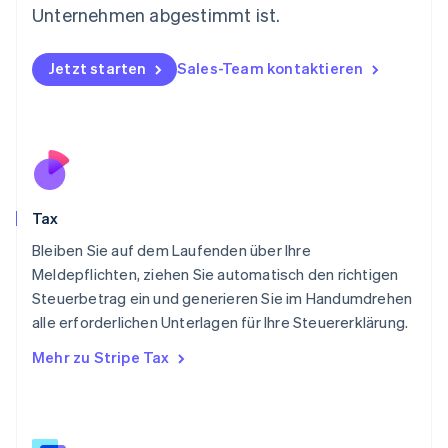
Niederlande
Unternehmen abgestimmt ist.
Nederlands
English
Norwegen
English
Jetzt starten
Sales-Team kontaktieren
Österreich
Deutsch
English
Polen
English
Portugal
Português
English
Rumänien
Tax
English
Schweden
Bleiben Sie auf dem Laufenden über Ihre
Svenska
English
Meldepflichten, ziehen Sie automatisch den richtigen
Schweiz
Steuerbetrag ein und generieren Sie im Handumdrehen
Deutsch
Français
Italiano
English
alle erforderlichen Unterlagen für Ihre Steuererklärung.
Singapur
English
简体中文
Mehr zu Stripe Tax
Slowakei
English
Slowenien
English
Italiano