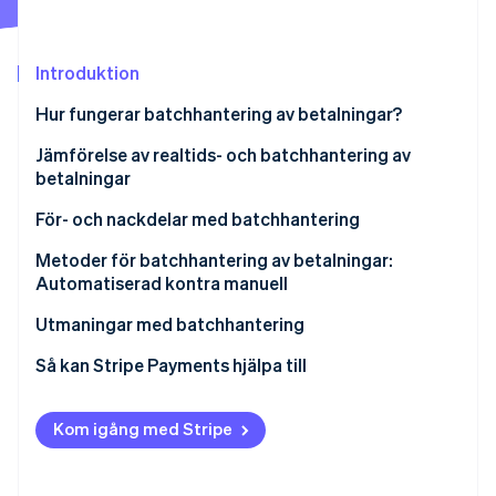
Identitetsverifiering online
Partner
Stripe App Marketplace
Introduktion
Hur fungerar batchhantering av betalningar?
Stripe Sessions 2026
Jämförelse av realtids- och batchhantering av
Se hur Stripe bygger den ekonomiska inf
Titta nu
betalningar
Betalningshantering i realtid
För- och nackdelar med batchhantering
Batchhantering av betalningar
Fördelar
Metoder för batchhantering av betalningar:
Automatiserad kontra manuell
Nackdelar med batchhantering
Manuell batchhantering
Utmaningar med batchhantering
Automatiserad batchhantering
Datafel
Så kan Stripe Payments hjälpa till
Välja rätt metod
Tekniska problem
Kom igång med Stripe
Tidsrelaterade problem
Säkerhetsrisker