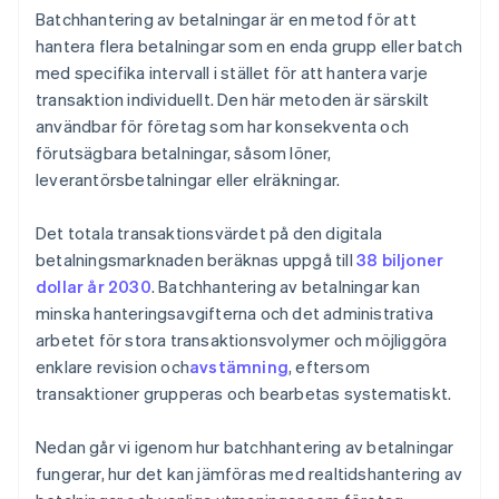
Batchhantering av betalningar är en metod för att
Avstämningsfel
hantera flera betalningar som en enda grupp eller batch
med specifika intervall i stället för att hantera varje
Bristande transparens
transaktion individuellt. Den här metoden är särskilt
användbar för företag som har konsekventa och
förutsägbara betalningar, såsom löner,
leverantörsbetalningar eller elräkningar.
Det totala transaktionsvärdet på den digitala
betalningsmarknaden beräknas uppgå till
38 biljoner
dollar år 2030
. Batchhantering av betalningar kan
minska hanteringsavgifterna och det administrativa
arbetet för stora transaktionsvolymer och möjliggöra
enklare revision och
avstämning
, eftersom
transaktioner grupperas och bearbetas systematiskt.
Nedan går vi igenom hur batchhantering av betalningar
fungerar, hur det kan jämföras med realtidshantering av