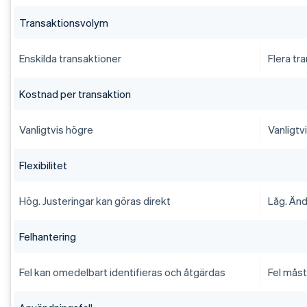
Transaktionsvolym
Enskilda transaktioner
Flera tr
Kostnad per transaktion
Vanligtvis högre
Vanligtv
Flexibilitet
Hög. Justeringar kan göras direkt
Låg. Änd
Felhantering
Fel kan omedelbart identifieras och åtgärdas
Fel mås