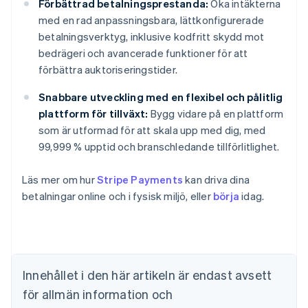
Förbättrad betalningsprestanda:
Öka intäkterna
med en rad anpassningsbara, lättkonfigurerade
betalningsverktyg, inklusive kodfritt skydd mot
bedrägeri och avancerade funktioner för att
förbättra auktoriseringstider.
Snabbare utveckling med en flexibel och pålitlig
plattform för tillväxt:
Bygg vidare på en plattform
som är utformad för att skala upp med dig, med
99,999 % upptid och branschledande tillförlitlighet.
Läs mer om hur
Stripe Payments
kan driva dina
Australien
betalningar online och i fysisk miljö, eller
börja
idag.
English
Belgien
Nederlands
Français
Deutsch
English
Brasilien
Português
English
Bulgarien
Innehållet i den här artikeln är endast avsett
English
för allmän information och
Cypern