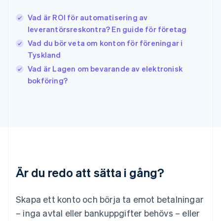
English
Italien
Vad är ROI för automatisering av
Italiano
English
leverantörsreskontra? En guide för företag
Japan
日本語
English
Vad du bör veta om konton för föreningar i
Kanada
Tyskland
English
Français
Vad är Lagen om bevarande av elektronisk
Kroatien
English
Italiano
bokföring?
Lettland
English
Liechtenstein
Deutsch
English
Litauen
English
Luxemburg
Français
Deutsch
English
Är du redo att sätta i gång?
Malaysia
English
简体中文
Malta
Skapa ett konto och börja ta emot betalningar
English
Mexiko
– inga avtal eller bankuppgifter behövs – eller