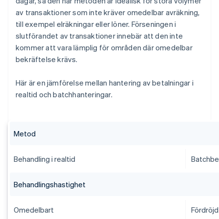
dagar, så den här metoden är idealisk för stora volymer
av transaktioner som inte kräver omedelbar avräkning,
till exempel elräkningar eller löner. Förseningen i
slutförandet av transaktioner innebär att den inte
kommer att vara lämplig för områden där omedelbar
bekräftelse krävs.
Här är en jämförelse mellan hantering av betalningar i
realtid och batchhanteringar.
Metod
Behandling i realtid
Batchbe
Behandlingshastighet
Omedelbart
Fördröjd