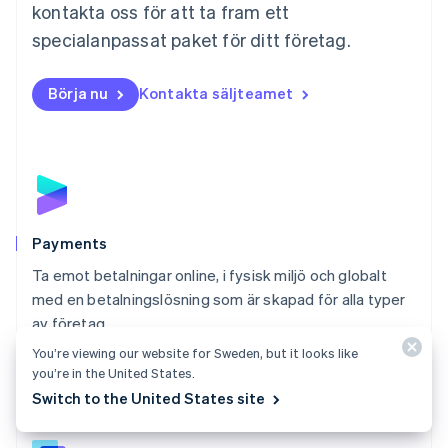
Español
English
kontakta oss för att ta fram ett
Nederländerna
specialanpassat paket för ditt företag.
Nederlands
English
Norge
English
Börja nu
Kontakta säljteamet
Nya Zeeland
English
Polen
English
Portugal
Português
English
Rumänien
English
Payments
Schweiz
Ta emot betalningar online, i fysisk miljö och globalt
Deutsch
Français
Italiano
English
med en betalningslösning som är skapad för alla typer
Singapore
English
简体中文
av företag.
Slovakien
You’re viewing our website for Sweden, but it looks like
Titta närmare på Payments
English
you’re in the United States.
Slovenien
Switch to the United States site
English
Italiano
Spanien