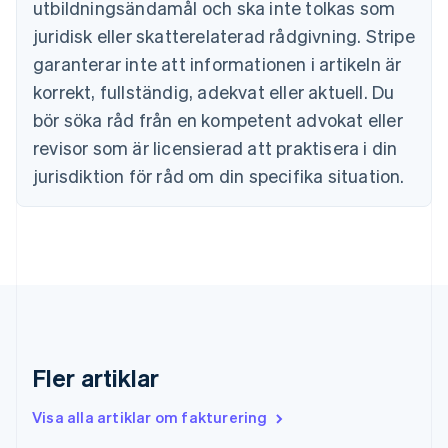
English
utbildningsändamål och ska inte tolkas som
Danmark
juridisk eller skatterelaterad rådgivning. Stripe
English
Estland
garanterar inte att informationen i artikeln är
English
korrekt, fullständig, adekvat eller aktuell. Du
Fastlandskina
bör söka råd från en kompetent advokat eller
简体中文
English
Finland
revisor som är licensierad att praktisera i din
English
Svenska
jurisdiktion för råd om din specifika situation.
Frankrike
Français
English
Förenade Arabemiraten
English
Gibraltar
English
Grekland
English
Hongkong SAR, Kina
English
简体中文
Fler artiklar
Indien
English
Visa alla artiklar om fakturering
Irland