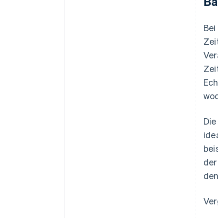
Ba
Bei
Zei
Ver
Zei
Ech
wod
Die
ide
bei
der
den
Ver