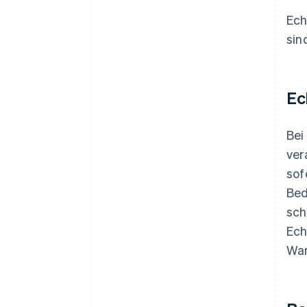
Ech
sin
Ec
Bei
ver
sof
Bed
sch
Ech
War