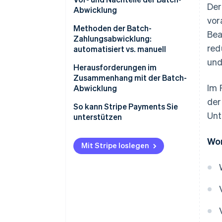
Der
Abwicklung
Batch-Zahlungsabwicklung
vor
Vorteile
Methoden der Batch-
Bea
Zahlungsabwicklung:
Nachteile der Batch-Abwicklung
red
automatisiert vs. manuell
und
Manuelle Batch-Abwicklung
Herausforderungen im
Zusammenhang mit der Batch-
Automatisierte Batch-
Im 
Abwicklung
Abwicklung
der
Datenfehler
So kann Stripe Payments Sie
Die richtige Methode auswählen
Unt
unterstützen
Technische Probleme
Wor
Zeitliche Probleme
Mit Stripe loslegen
Sicherheitsrisiken
Fehler beim Abgleich
Mangelnde Transparenz