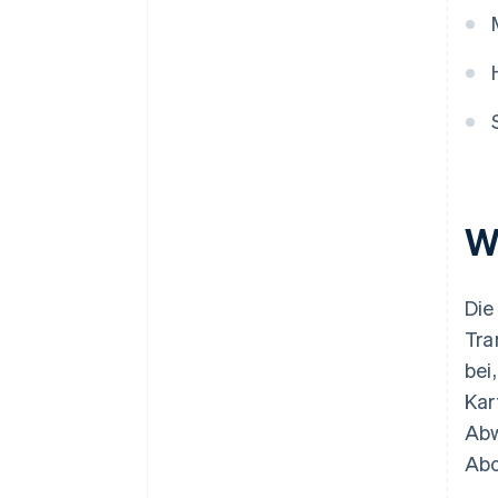
W
Die
Tra
bei
Kar
Abw
Abo