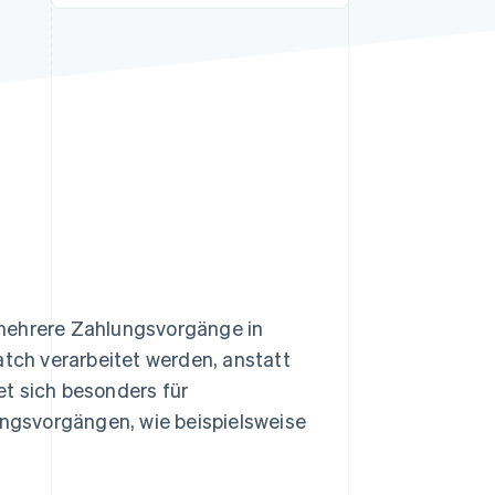
Stripe-Sessions 2026
Erfahren Sie, wie Stripe
Lösungen für die
Wirtschaftsinfrastruktur
für KI aufbaut.
Jetzt ansehen
 mehrere Zahlungsvorgänge in
atch verarbeitet werden, anstatt
t sich besonders für
ngsvorgängen, wie beispielsweise