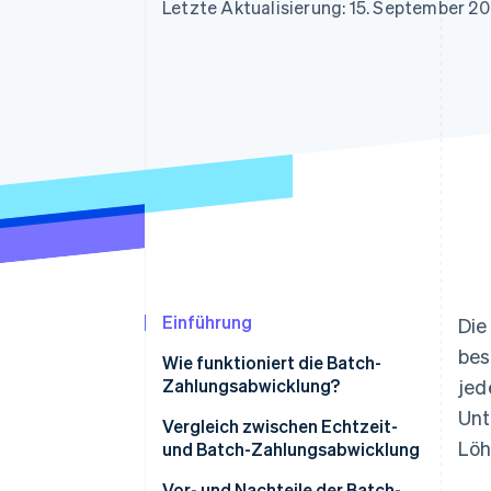
Optimierung der
Datensynchronisier
Letzte Aktualisierung: 15. September 2
Autorisierungsraten
Link
Beschleunigter Bezahlvorgang
Financial Connections
Verbundene Finanzdaten
Einführung
Die
bes
Wie funktioniert die Batch-
Zahlungsabwicklung?
jed
Unt
Vergleich zwischen Echtzeit-
Löh
und Batch-Zahlungsabwicklung
Echtzeit-Zahlungsabwicklung
Vor- und Nachteile der Batch-