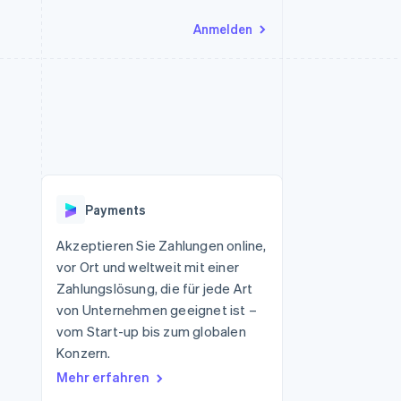
Anmelden
Ressourcen
Ecosystem
Kontakt
nd Marktplätze
Mehr
App-Integrationen
Partner
Sales-Team kontaktieren
Product roadmap
Code-Beispiele
Stripe App-Marktplatz
Partner werden
Ausblick
 Plattformen
Entwickler-Blog
 platforms
eit
API-Status
Radar
Betrugsprävention
eistungen
Payments
Atlas
onen
virtuelle Karten
Start-up-Gründung
Akzeptieren Sie Zahlungen online,
vor Ort und weltweit mit einer
Climate
CO₂-Entnahme
Zahlungslösung, die für jede Art
von Unternehmen geeignet ist –
Identity
Online-Identitätsprüfung
vom Start-up bis zum globalen
Konzern.
Mehr erfahren