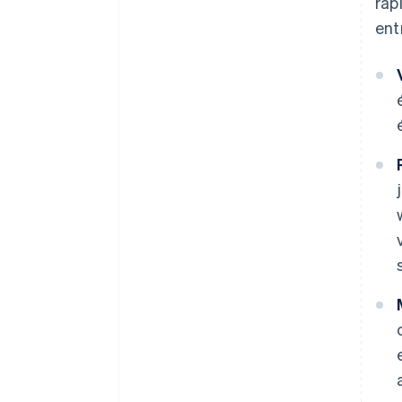
rap
ent