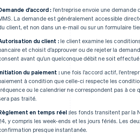
Demande d’accord :
l’entreprise envoie une demande d’
MMS. La demande est généralement accessible directe
du client, et non dans un e-mail ou sur un formulaire tie
Autorisation du client :
le client examine les condition
bancaire et choisit d’approuver ou de rejeter la demande. 
consent avant qu’un quelconque débit ne soit effectué
Initiation du paiement :
une fois l’accord actif, l’entre
paiement à condition que celle-ci respecte les condition
fréquence ou le calendrier ne correspondent pas à ce q
sera pas traité.
Règlement en temps réel :
les fonds transitent par la
24, y compris les week-ends et les jours fériés. Les deu
confirmation presque instantanée.