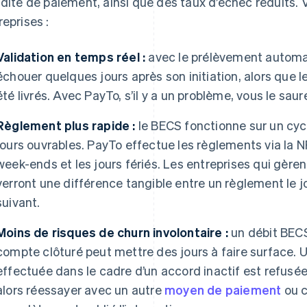
idité de paiement, ainsi que des taux d’échec réduits. 
reprises :
Validation en temps réel :
avec le prélèvement autom
échouer quelques jours après son initiation, alors que l
été livrés. Avec PayTo, s’il y a un problème, vous le s
Règlement plus rapide :
le BECS fonctionne sur un cycl
jours ouvrables. PayTo effectue les règlements via la N
week-ends et les jours fériés. Les entreprises qui gèren
verront une différence tangible entre un règlement le j
suivant.
Moins de risques de churn involontaire :
un débit BECS
compte clôturé peut mettre des jours à faire surface
effectuée dans le cadre d’un accord inactif est refus
alors réessayer avec un autre
moyen de paiement
ou c