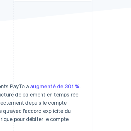
Stripe Sessions 2026
Découvrez comment
Stripe construit
l’infrastructure
économique de l’IA.
Regarder la vidéo
ents PayTo a
augmenté de 301 %
.
tructure de paiement en temps réel
irectement depuis le compte
qu’avec l’accord explicite du
érique pour débiter le compte