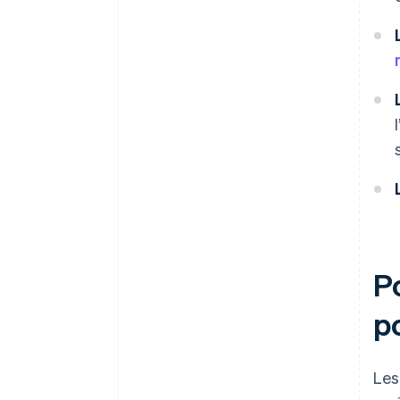
P
po
Les