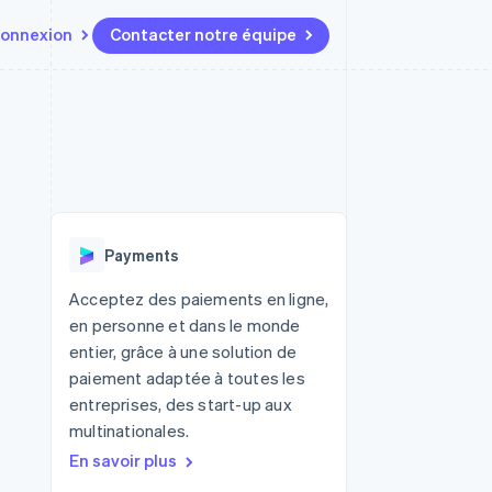
onnexion
Contacter notre équipe
Ressources
Écosystème
Contact
t marketplaces
Plus
Intégrations d'applications
Partenaires
Contacter notre équipe
Product roadmap
elle
Exemples de code
Stripe App Marketplace
Devenir partenaire
Découvrez les prochaines
r les
Blog des développeurs
évolutions
rs
État de l'API
 platforms
Radar
ciers intégrés
Payments
Prévention de la fraude
ratif
es et virtuelles
Atlas
Acceptez des paiements en ligne,
Constitution de start-up
en personne et dans le monde
Climate
entier, grâce à une solution de
Élimination du carbone
paiement adaptée à toutes les
Identity
entreprises, des start-up aux
Vérification de l'identité
multinationales.
En savoir plus