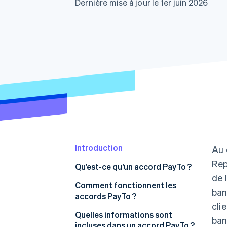
Authorization Boost
Dernière mise à jour le 1er juin 2026
Acceptation optimisée
Link
Paiements accélérés
Financial Connections
Comptes financiers associés
Introduction
Au 
Rep
Qu’est-ce qu’un accord PayTo ?
de 
Comment fonctionnent les
ban
accords PayTo ?
cli
Quelles informations sont
ban
incluses dans un accord PayTo ?