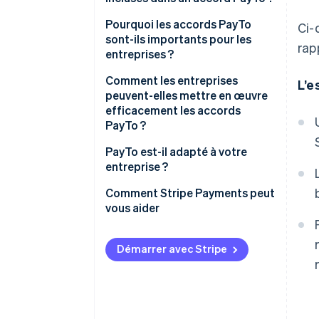
Pourquoi les accords PayTo
Ci-
sont-ils importants pour les
rap
entreprises ?
Comment les entreprises
L’e
peuvent-elles mettre en œuvre
efficacement les accords
PayTo ?
Conception de l’accord
PayTo est-il adapté à votre
entreprise ?
Communication avec le client
Comment Stripe Payments peut
Références de l’accord
vous aider
Démarrer avec Stripe