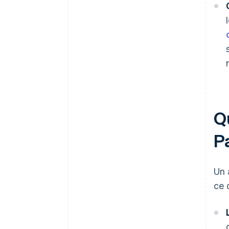
Q
P
Un 
ce 