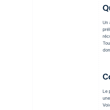
Q
Un 
pré
réc
Tou
don
C
Le 
une
Voi