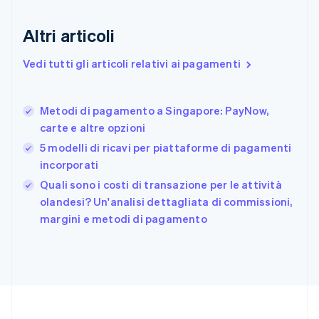
Estonia
English
Altri articoli
Finlandia
English
Svenska
Vedi tutti gli articoli relativi ai pagamenti
Francia
Français
English
Germania
Metodi di pagamento a Singapore: PayNow,
Deutsch
English
carte e altre opzioni
Giappone
日本語
English
5 modelli di ricavi per piattaforme di pagamenti
Gibilterra
incorporati
English
Quali sono i costi di transazione per le attività
Grecia
English
olandesi? Un'analisi dettagliata di commissioni,
India
margini e metodi di pagamento
English
Irlanda
English
Italia
Italiano
English
Lettonia
English