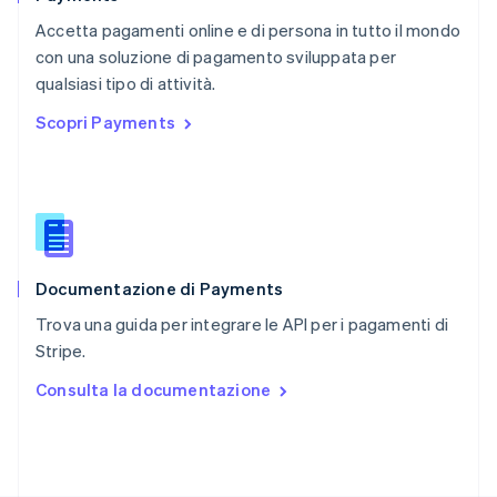
RAS di Hong Kong, Cina
Accetta pagamenti online e di persona in tutto il mondo
English
简体中文
con una soluzione di pagamento sviluppata per
Regno Unito
English
qualsiasi tipo di attività.
Repubblica Ceca
Scopri Payments
English
Romania
English
Singapore
English
简体中文
Slovacchia
English
Documentazione di Payments
Slovenia
English
Italiano
Trova una guida per integrare le API per i pagamenti di
Spagna
Stripe.
Español
English
Stati Uniti
Consulta la documentazione
English
Español
简体中文
Svezia
Svenska
English
Svizzera
Deutsch
Français
Italiano
English