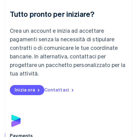
Liechtenstein
Deutsch
English
Tutto pronto per iniziare?
Lituania
English
Crea un account e inizia ad accettare
Lussemburgo
Français
Deutsch
English
pagamenti senza la necessità di stipulare
Malaysia
contratti o di comunicare le tue coordinate
English
简体中文
Malta
bancarie. In alternativa, contattaci per
English
progettare un pacchetto personalizzato per la
Messico
tua attività.
Español
English
Norvegia
English
Inizia ora
Contattaci
Nuova Zelanda
English
Paesi Bassi
Nederlands
English
Polonia
English
Portogallo
Português
English
Payments