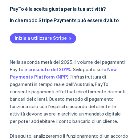
Progettazione dell’accordo
PayTo è la scelta giusta per la tua attività?
Comunicazioni al cliente
In che modo Stripe Payments può essere d’aiuto
Riferimenti dell’accordo
Inizia a utilizzare Stripe
Nella seconda metà del 2025, il volume dei pagamenti
PayTo
è cresciuto del 301%
. Sviluppato sulla
New
Payments Platform (NPP)
, l'infrastruttura di
pagamenti in tempo reale dell'Australia, PayTo
consente pagamenti effettuati direttamente dai conti
bancari dei clienti. Questo metodo di pagamento
funziona solo con l'esplicito accordo del cliente: le
attività devono avere in archivio un mandato digitale
per poter addebitare il conto bancario di un cliente.
Di seguito, analizzeremo il funzionamento di un accordo