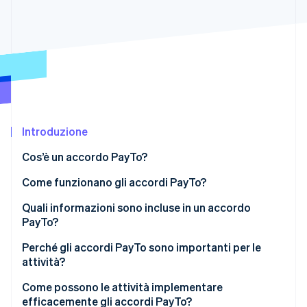
Scopri cosa ti aspetta
Radar
Ecosistema
Prevenzione delle frodi
Partner
Atlas
Stripe App Marketplace
Costituzione di start-up
Climate
Rimozione del carbonio
Identity
Introduzione
Verifica online dell'identità
Cos’è un accordo PayTo?
Come funzionano gli accordi PayTo?
Quali informazioni sono incluse in un accordo
PayTo?
Stripe Sessions 2026
Scopri come Stripe sta costruendo l'infrastruttura economi
Perché gli accordi PayTo sono importanti per le
Guarda ora
attività?
Come possono le attività implementare
efficacemente gli accordi PayTo?