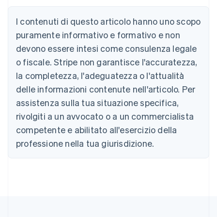
Australia
I contenuti di questo articolo hanno uno scopo
English
Austria
puramente informativo e formativo e non
Deutsch
English
devono essere intesi come consulenza legale
Belgio
Nederlands
Français
Deutsch
English
o fiscale. Stripe non garantisce l'accuratezza,
Brasile
la completezza, l'adeguatezza o l'attualità
Português
English
Bulgaria
delle informazioni contenute nell'articolo. Per
English
assistenza sulla tua situazione specifica,
Canada
rivolgiti a un avvocato o a un commercialista
English
Français
Cina continentale
competente e abilitato all'esercizio della
简体中文
English
professione nella tua giurisdizione.
Cipro
English
Croazia
English
Italiano
Danimarca
English
Emirati Arabi Uniti
English