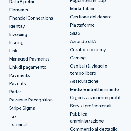
Pagamenti in-app
Data Pipeline
Marketplace
Elements
Gestione del denaro
Financial Connections
Piattaforme
Identity
SaaS
Invoicing
Aziende di IA
Issuing
Creator economy
Link
Gaming
Managed Payments
Ospitalità, viaggi e
Link di pagamento
tempo libero
Payments
Assicurazione
Payouts
Media e intrattenimento
Radar
Organizzazioni non profit
Revenue Recognition
Servizi professionali
Stripe Sigma
Pubblica
Tax
amministrazione
Terminal
Commercio al dettaglio