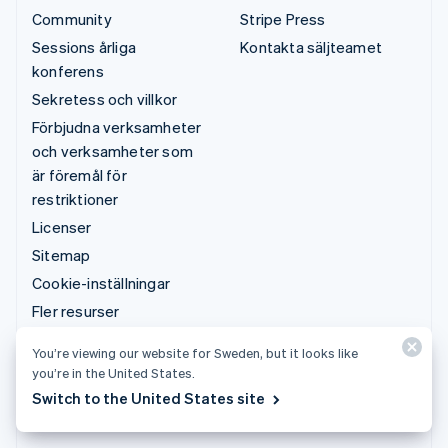
Community
Stripe Press
Sessions årliga
Kontakta säljteamet
konferens
Sekretess och villkor
Förbjudna verksamheter
och verksamheter som
är föremål för
restriktioner
Licenser
Sitemap
Cookie-inställningar
Fler resurser
You’re viewing our website for Sweden, but it looks like
Support
you’re in the United States.
Kontakta supporten
Switch to the United States site
Hanterade supportplaner