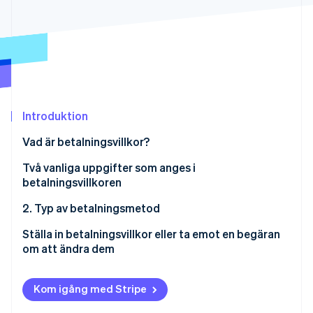
Identitetsverifiering online
Partner
Stripe App Marketplace
Stripe Sessions 2026
Se hur Stripe bygger den ekonomiska inf
Titta nu
Introduktion
Vad är betalningsvillkor?
Varför är betalningsvillkor nödvändiga?
Två vanliga uppgifter som anges i
betalningsvillkoren
1. Typ av förfallodag/tidpunkt för betalning
2. Typ av betalningsmetod
Kontant betalning
Ställa in betalningsvillkor eller ta emot en begäran
om att ändra dem
Banköverföring till anvisat bankkonto
Avgifter för banköverföringar
Växel eller check
Kom igång med Stripe
Exempel på vad som ska ingå som betalningsvillkor i
Andra typer av betalningar som görs mellan företag