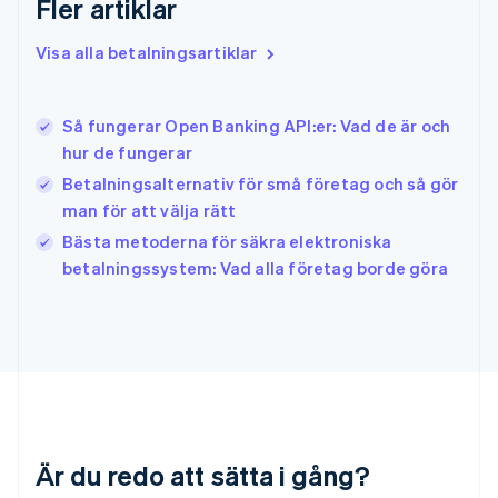
Fler artiklar
Indien
English
Visa alla betalningsartiklar
Irland
English
Italien
Så fungerar Open Banking API:er: Vad de är och
Italiano
English
hur de fungerar
Japan
日本語
English
Betalningsalternativ för små företag och så gör
Kanada
man för att välja rätt
English
Français
Bästa metoderna för säkra elektroniska
Kroatien
English
Italiano
betalningssystem: Vad alla företag borde göra
Lettland
English
Liechtenstein
Deutsch
English
Litauen
English
Luxemburg
Français
Deutsch
English
Är du redo att sätta i gång?
Malaysia
English
简体中文