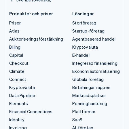
Produkter och priser
Lösningar
Priser
Storföretag
Atlas
Startup-företag
Auktoriseringsförstärkning
Agentbaserad handel
Billing
Kryptovaluta
Capital
E-handel
Checkout
Integrerad finansiering
Climate
Ekonomiautomatisering
Connect
Globala företag
Kryptovaluta
Betalningar i appen
Data Pipeline
Marknadsplatser
Elements
Penninghantering
Financial Connections
Plattformar
Identity
SaaS
Invoicing
AI-företag