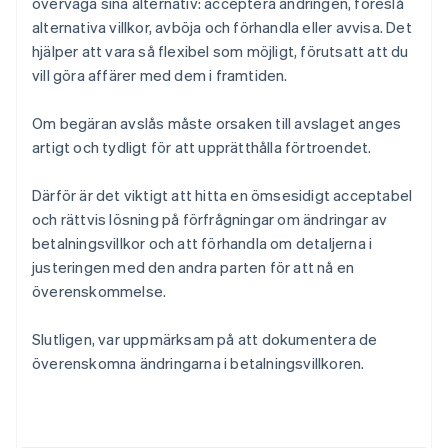
överväga sina alternativ: acceptera ändringen, föreslå
alternativa villkor, avböja och förhandla eller avvisa. Det
hjälper att vara så flexibel som möjligt, förutsatt att du
vill göra affärer med dem i framtiden.
Om begäran avslås måste orsaken till avslaget anges
artigt och tydligt för att upprätthålla förtroendet.
Därför är det viktigt att hitta en ömsesidigt acceptabel
och rättvis lösning på förfrågningar om ändringar av
betalningsvillkor och att förhandla om detaljerna i
justeringen med den andra parten för att nå en
överenskommelse.
Slutligen, var uppmärksam på att dokumentera de
Australien
överenskomna ändringarna i betalningsvillkoren.
English
Belgien
Nederlands
Français
Deutsch
English
Brasilien
Português
English