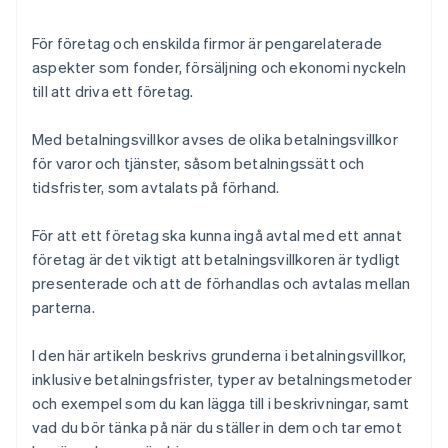
en offert
Ta emot kontantlösa transaktioner
När en affärspartner begär ändring av
För företag och enskilda firmor är pengarelaterade
betalningsvillkoren
aspekter som fonder, försäljning och ekonomi nyckeln
till att driva ett företag.
Med betalningsvillkor avses de olika betalningsvillkor
för varor och tjänster, såsom betalningssätt och
tidsfrister, som avtalats på förhand.
För att ett företag ska kunna ingå avtal med ett annat
företag är det viktigt att betalningsvillkoren är tydligt
presenterade och att de förhandlas och avtalas mellan
parterna.
I den här artikeln beskrivs grunderna i betalningsvillkor,
inklusive betalningsfrister, typer av betalningsmetoder
och exempel som du kan lägga till i beskrivningar, samt
vad du bör tänka på när du ställer in dem och tar emot