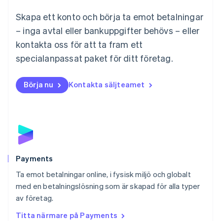
Malta
Skapa ett konto och börja ta emot betalningar
English
Mexiko
– inga avtal eller bankuppgifter behövs – eller
Español
English
kontakta oss för att ta fram ett
Nederländerna
specialanpassat paket för ditt företag.
Nederlands
English
Norge
English
Börja nu
Kontakta säljteamet
Nya Zeeland
English
Polen
English
Portugal
Português
English
Rumänien
English
Payments
Schweiz
Ta emot betalningar online, i fysisk miljö och globalt
Deutsch
Français
Italiano
English
med en betalningslösning som är skapad för alla typer
Singapore
English
简体中文
av företag.
Slovakien
Titta närmare på Payments
English