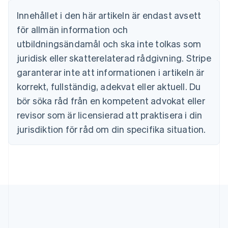
Bulgarien
Innehållet i den här artikeln är endast avsett
English
för allmän information och
Cypern
English
utbildningsändamål och ska inte tolkas som
Danmark
juridisk eller skatterelaterad rådgivning. Stripe
English
Estland
garanterar inte att informationen i artikeln är
English
korrekt, fullständig, adekvat eller aktuell. Du
Fastlandskina
bör söka råd från en kompetent advokat eller
简体中文
English
Finland
revisor som är licensierad att praktisera i din
English
Svenska
jurisdiktion för råd om din specifika situation.
Frankrike
Français
English
Förenade Arabemiraten
English
Gibraltar
English
Grekland
English
Hongkong SAR, Kina
English
简体中文