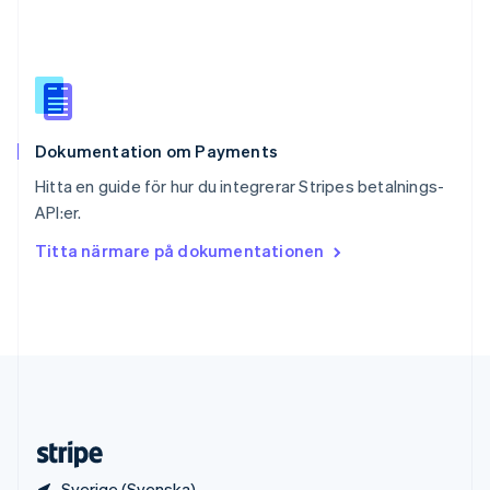
Slovenien
English
Italiano
Spanien
Español
English
Storbritannien
English
Dokumentation om Payments
Sverige
Svenska
English
Hitta en guide för hur du integrerar Stripes betalnings-
Thailand
API:er.
ไทย
English
Tjeckien
Titta närmare på dokumentationen
English
Tyskland
Deutsch
English
Ungern
English
USA
English
Español
简体中文
Österrike
Deutsch
English
Sverige (Svenska)