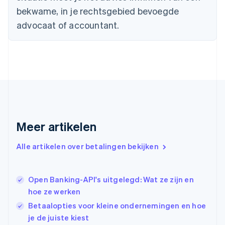
English
bekwame, in je rechtsgebied bevoegde
Duitsland
advocaat of accountant.
Deutsch
English
Estland
English
Finland
English
Svenska
Frankrijk
Français
English
Gibraltar
English
Griekenland
Meer artikelen
English
Hongarije
Alle artikelen over betalingen bekijken
English
Hongkong SAR, China
English
简体中文
Ierland
Open Banking-API's uitgelegd: Wat ze zijn en
English
hoe ze werken
India
Betaalopties voor kleine ondernemingen en hoe
English
je de juiste kiest
Italië