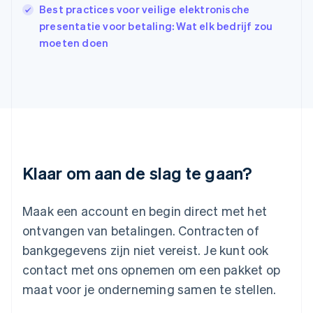
Italiano
English
Best practices voor veilige elektronische
Japan
presentatie voor betaling: Wat elk bedrijf zou
日本語
English
moeten doen
Kroatië
English
Italiano
Letland
English
Liechtenstein
Deutsch
English
Litouwen
English
Luxemburg
Klaar om aan de slag te gaan?
Français
Deutsch
English
Maleisië
English
简体中文
Maak een account en begin direct met het
Malta
ontvangen van betalingen. Contracten of
English
Mexico
bankgegevens zijn niet vereist. Je kunt ook
Español
English
contact met ons opnemen om een pakket op
Nederland
maat voor je onderneming samen te stellen.
Nederlands
English
Nieuw-Zeeland