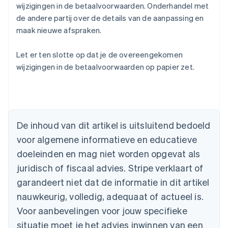
wijzigingen in de betaalvoorwaarden. Onderhandel met
de andere partij over de details van de aanpassing en
maak nieuwe afspraken.
Let er ten slotte op dat je de overeengekomen
wijzigingen in de betaalvoorwaarden op papier zet.
Australië
English
België
De inhoud van dit artikel is uitsluitend bedoeld
Nederlands
Français
Deutsch
English
voor algemene informatieve en educatieve
Brazilië
Português
English
doeleinden en mag niet worden opgevat als
Bulgarije
juridisch of fiscaal advies. Stripe verklaart of
English
Canada
garandeert niet dat de informatie in dit artikel
English
Français
nauwkeurig, volledig, adequaat of actueel is.
Cyprus
Voor aanbevelingen voor jouw specifieke
English
Denemarken
situatie moet je het advies inwinnen van een