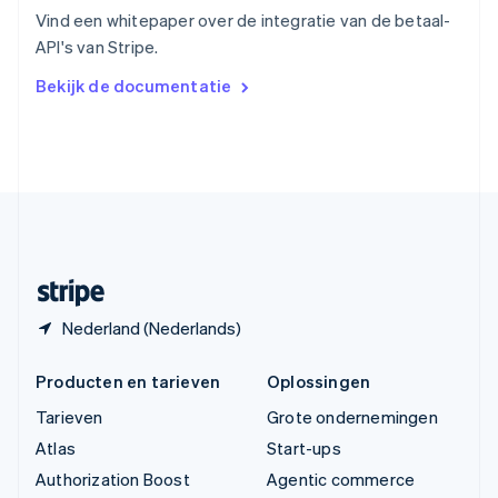
English
Vind een whitepaper over de integratie van de betaal-
Vasteland van China
API's van Stripe.
简体中文
English
Verenigd Koninkrijk
Bekijk de documentatie
English
Verenigde Arabische Emiraten
English
Verenigde Staten
English
Español
简体中文
Zweden
Svenska
English
Zwitserland
Deutsch
Français
Italiano
English
Nederland (Nederlands)
Producten en tarieven
Oplossingen
Tarieven
Grote ondernemingen
Atlas
Start-ups
Authorization Boost
Agentic commerce