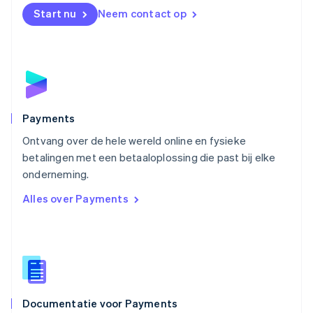
English
Start nu
Neem contact op
Noorwegen
English
Oostenrijk
Deutsch
English
Polen
English
Portugal
Português
English
Payments
Roemenië
Ontvang over de hele wereld online en fysieke
English
betalingen met een betaaloplossing die past bij elke
Singapore
English
简体中文
onderneming.
Slovenië
Alles over Payments
English
Italiano
Slowakije
English
Spanje
Español
English
Thailand
ไทย
English
Documentatie voor Payments
Tsjechië