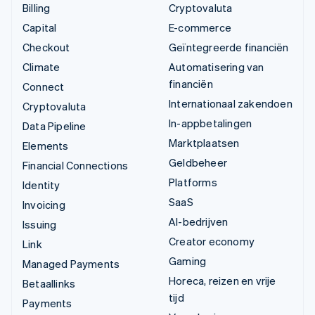
Billing
Cryptovaluta
Capital
E-commerce
Checkout
Geïntegreerde financiën
Climate
Automatisering van
financiën
Connect
Internationaal zakendoen
Cryptovaluta
In-appbetalingen
Data Pipeline
Marktplaatsen
Elements
Geldbeheer
Financial Connections
Platforms
Identity
SaaS
Invoicing
AI-bedrijven
Issuing
Creator economy
Link
Gaming
Managed Payments
Horeca, reizen en vrije
Betaallinks
tijd
Payments