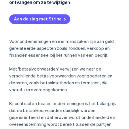
ontvangen om ze te wijzigen
Bankoverschrijving naar genoemde bankrekening
Kosten voor bankoverschrijvingen
Concept of cheque
Aan de slag met Stripe
Voorbeelden van betaalvoorwaarden die je aan een
Andere soorten betalingen tussen bedrijven
offerte kunt toevoegen
Transacties zonder contant geld
Wanneer een zakenpartner een wijziging van de
Voor ondernemingen en eenmanszaken zijn aan geld
betaalvoorwaarden aanvraagt
gerelateerde aspecten zoals fondsen, verkoop en
financiën essentieel bij het runnen van een bedrijf.
Met 'betaalvoorwaarden' verwijzen we naar de
verschillende betaalvoorwaarden voor goederen en
diensten, zoals betaalmethoden en termijnen, die
vooraf zijn overeengekomen.
Bij contracten tussen ondernemingen is het belangrijk
dat de betaalvoorwaarden duidelijk worden
gepresenteerd en dat erover wordt onderhandeld en
overeenstemming wordt bereikt tussen de partijen.