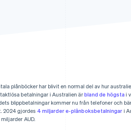
itala plånböcker har blivit en normal del av hur austral
taktlösa betalningar i Australien är
bland de högsta
i 
dets blippbetalningar kommer nu från telefoner och bä
t. 2024 gjordes
4 miljarder e-plånboksbetalningar
i Au
 miljarder AUD.