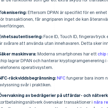
Tokenisering:
Eftersom DPAN är specifikt för en enhet
för transaktionen, får angriparen inget de kan återanv
överföringen.
Enhetsautentisering:
Face ID, Touch ID, fingeravtryck 
är svårare att använda utan innehavaren. Detta sker in
Säker maskinvara:
Moderna smartphones har ett
chip
chip lagrar DPAN och hanterar kryptogramgenerering i e
telefonens operativsystem.
NFC-räckviddsbegränsning:
NFC
fungerar bara inom nå
avlyssning svår i praktiken.
Övervakning av bedrägerier på utfärdar- och nätverk
kortbetalningsnätverk övervakar transaktioner i
nära re