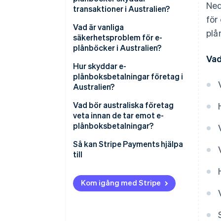
Ned
transaktioner i Australien?
för
Vad är vanliga
plå
säkerhetsproblem för e-
plånböcker i Australien?
Vad
Bedrägeri vid tillhandahållande
Hur skyddar e-
av konto
plånboksbetalningar företag i
Australien?
Förlorade eller stulna enheter
Ansvarsförskjutning
Vad bör australiska företag
Nätfiske som riktar in sig på
veta innan de tar emot e-
tillhandahållande
Försvar mot återkreditering
plånboksbetalningar?
Skadliga appar
Inga kortdata på terminalen
Så kan Stripe Payments hjälpa
till
Mindre attackyta online
Kom igång med Stripe