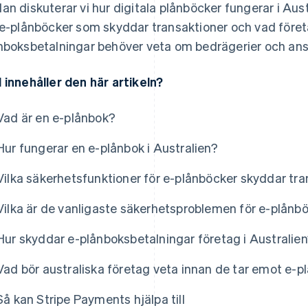
an diskuterar vi hur digitala plånböcker fungerar i Aust
 e-plånböcker som skyddar transaktioner och vad före
nboksbetalningar behöver veta om bedrägerier och ans
 innehåller den här artikeln?
Vad är en e-plånbok?
Hur fungerar en e-plånbok i Australien?
Vilka säkerhetsfunktioner för e-plånböcker skyddar tran
Vilka är de vanligaste säkerhetsproblemen för e-plånbö
Hur skyddar e-plånboksbetalningar företag i Australie
Vad bör australiska företag veta innan de tar emot e-
Så kan Stripe Payments hjälpa till