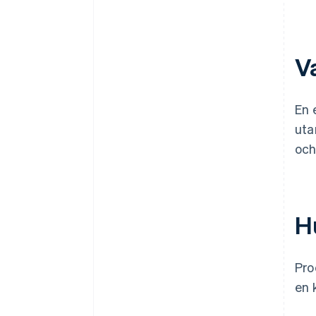
V
En 
uta
och
H
Pro
en 