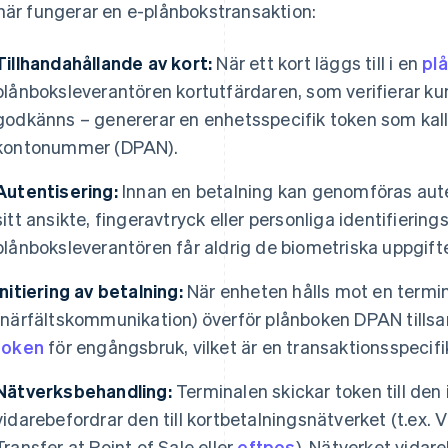
här fungerar en e-plånbokstransaktion:
Tillhandahållande av kort:
När ett kort läggs till i en
pl
plånboksleverantören kortutfärdaren, som verifierar k
godkänns – genererar en enhetsspecifik token som kall
kontonummer (DPAN).
Autentisering:
Innan en betalning kan genomföras aut
sitt ansikte, fingeravtryck eller personliga identifierin
plånboksleverantören får aldrig de biometriska uppgift
Initiering av betalning:
När enheten hålls mot en termi
(närfältskommunikation) överför plånboken DPAN til
token
för engångsbruk, vilket är en transaktionsspecifi
Nätverksbehandling:
Terminalen skickar token till de
vidarebefordrar den till kortbetalningsnätverket (t.ex. 
Transfer at Point of Sale eller
eftpos
). Nätverket vidar