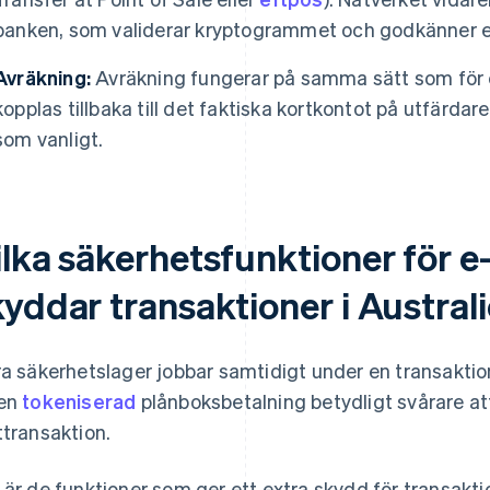
banken, som validerar kryptogrammet och godkänner ell
Avräkning:
Avräkning fungerar på samma sätt som för e
kopplas tillbaka till det faktiska kortkontot på utfärd
som vanligt.
ilka säkerhetsfunktioner för 
kyddar transaktioner i Austral
ra säkerhetslager jobbar samtidigt under en transakt
 en
tokeniserad
plånboksbetalning betydligt svårare a
ttransaktion.
 är de funktioner som ger ett extra skydd för transakt