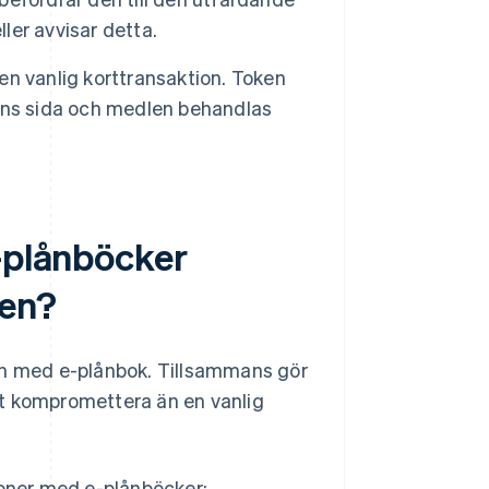
er avvisar detta.
n vanlig korttransaktion. Token
arens sida och medlen behandlas
e-plånböcker
ien?
ion med e-plånbok. Tillsammans gör
tt kompromettera än en vanlig
ioner med e-plånböcker: