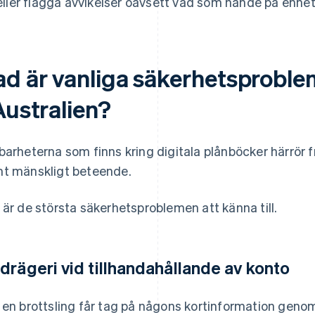
eller flagga avvikelser oavsett vad som hände på enhet
ad är vanliga säkerhetsproble
Australien?
barheterna som finns kring digitala plånböcker härrör
t mänskligt beteende.
 är de största säkerhetsproblemen att känna till.
drägeri vid tillhandahållande av konto
 en brottsling får tag på någons kortinformation genom 