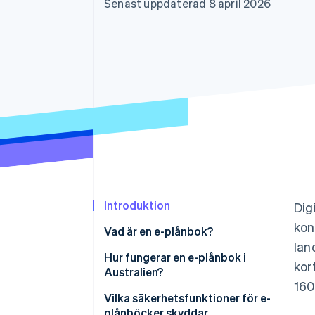
Senast uppdaterad 8 april 2026
Accelererad kassaprocess
Financial Connections
Länkade finanskontodata
Introduktion
Dig
kon
Vad är en e-plånbok?
lan
Hur fungerar en e-plånbok i
kor
Australien?
160
Vilka säkerhetsfunktioner för e-
plånböcker skyddar