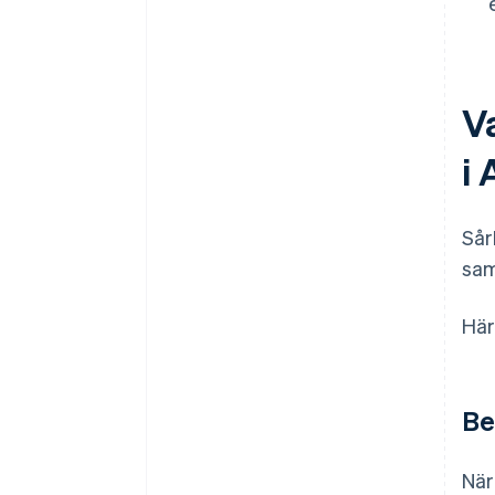
V
i 
Sår
sam
Här
Be
När