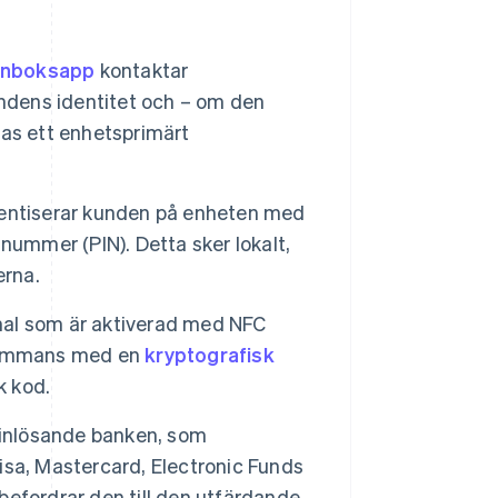
ånboksapp
kontaktar
undens identitet och – om den
as ett enhetsprimärt
entiserar kunden på enheten med
gsnummer (PIN). Detta sker lokalt,
erna.
nal som är aktiverad med NFC
lsammans med en
kryptografisk
k kod.
n inlösande banken, som
Visa, Mastercard, Electronic Funds
ebefordrar den till den utfärdande