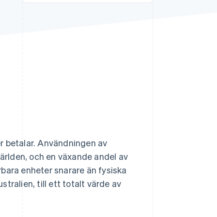
Stripe Sessions 2026
Se hur Stripe bygger den
ekonomiska
infrastrukturen för AI.
Titta nu
ier betalar. Användningen av
världen, och en växande andel av
rbara enheter snarare än fysiska
stralien, till ett totalt värde av