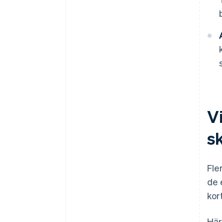
V
s
Fle
de
kor
Här