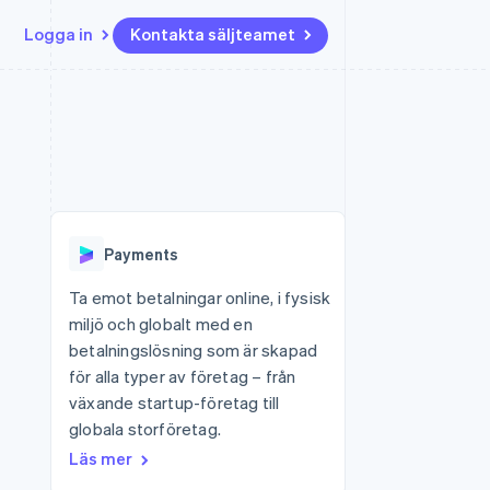
Logga in
Kontakta säljteamet
Resurser
Ecosystem
Kontakt
ch
Mer
er
Appintegrationer
Partner
Kontakta säljteamet
Product roadmap
Kodexempel
Stripe App Marketplace
Bli partner
Se vad som kommer härnäst
Utvecklarblogg
r plattformar
tid
API-status
Radar
Bedrägeribekämpning
Payments
Atlas
Bolagsbildning för startups
Ta emot betalningar online, i fysisk
miljö och globalt med en
Climate
Koldioxidinfångning
betalningslösning som är skapad
för alla typer av företag – från
Identity
Identitetsverifiering online
växande startup-företag till
globala storföretag.
Läs mer