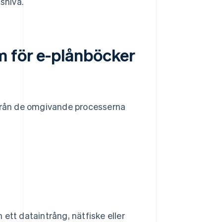
snivå.
m för e-plånböcker
 från de omgivande processerna
ett dataintrång, nätfiske eller