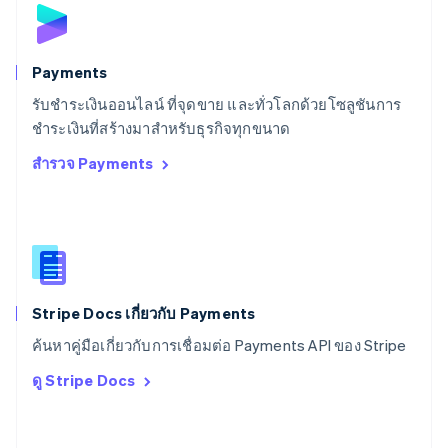
สวิตเซอร์แลนด์
Deutsch
Français
Italiano
English
สวีเดน
Svenska
English
Payments
สหรัฐอเมริกา
English
Español
简体中文
รับชำระเงินออนไลน์ ที่จุดขาย และทั่วโลกด้วยโซลูชันการ
สหรัฐอาหรับเอมิเรตส์
ชำระเงินที่สร้างมาสำหรับธุรกิจทุกขนาด
English
สำรวจ Payments
สหราชอาณาจักร
English
สาธารณรัฐเช็ก
English
สิงคโปร์
English
简体中文
ออสเตรเลีย
English
Stripe Docs เกี่ยวกับ Payments
ออสเตรีย
ค้นหาคู่มือเกี่ยวกับการเชื่อมต่อ Payments API ของ Stripe
Deutsch
English
อิตาลี
ดู Stripe Docs
Italiano
English
อินเดีย
English