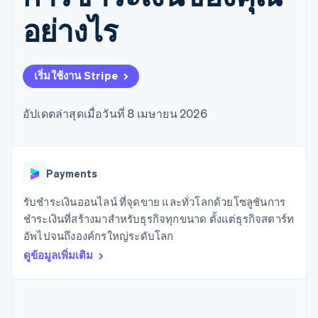
มากกว่า 125
ขายและ VAT
แพลตฟอร์ม
การใช้งาน
รายการ
Authorization
อัตโนมัติ
Revenue
อย่างไร
แผนงานผลิตภัณฑ์
SaaS
ออกบัตรที่มีสเตเบิลคอยน์
Boost
Recognition
การประชุมประจำปีแบบ
รองรับอยู่
ยกระดับการ
เซสชัน
จัดเตรียมและจัดการ
ระบบ
ยอมรับการ
ตำแหน่งงาน
บริการด้วยเอเจนต์
อัตโนมัติ
ชำระเงิน
Link
ห้องข่าว
เริ่มใช้งาน Stripe
ตามอุตสาหกรรม
การชำระเงินที่
สำหรับการ
Stripe
Stripe Press
Sigma
รวดเร็วขึ้น
ทำบัญชี
รายงานที่
บริษัท AI
อัปเดตล่าสุดเมื่อวันที่ 8 เมษายน 2026
แหล่งข้อมูล
ออกแบบเอง
แวดวงครีเอเตอร์
Data
เกม
การติดต่อ
Pipeline
การบริการ การเดินทาง
การเชื่อมต่อการทำงาน
การซิงค์
และสันทนาการ
แอป
ติดต่อฝ่ายขาย
Payments
ข้อมูล
ประกันภัย
ตัวอย่างโค้ด
สมัครเป็นพาร์ทเนอร์
สื่อและความบันเทิง
บล็อกของนักพัฒนา
องค์กรไม่แสวงผลกำไร
สถานะ API
รับชำระเงินออนไลน์ ที่จุดขาย และทั่วโลกด้วยโซลูชันการ
บริการเฉพาะทาง
ชำระเงินที่สร้างมาสำหรับธุรกิจทุกขนาด ตั้งแต่ธุรกิจสตาร์ท
ภาครัฐ
เพิ่มเติม
อัพไปจนถึงองค์กรใหญ่ระดับโลก
ธุรกิจค้าปลีก
Product roadmap
ดูข้อมูลเพิ่มเติม
ดูสิ่งที่กำลังจะมาถึง
Radar
ระบบนิเวศ
การป้องกันการฉ้อโกง
Atlas