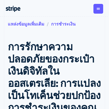
แหล่งข้อมูลเพิ่มเติม
การชำระเงิน
ตามขั้น
เอกสารประกอบ
เรียนรู้
การชำระเงิน
รายรับ
การ
แพลตฟอ
จัดการ
และ
องค์กร
Stripe Docs
บล็อก
เงิน
มาร์เก็ต
Payments
Billing
ธุรกิจสตาร์ทอัพ
ข้อมูลอ้างอิงเกี่ยวกับ API
เรื่องราวจากลูกค้า
การรักษาความ
การชำระเงิน
รายรับตาม
เพลส
ไลบรารีและ SDK
คู่มือ
ออนไลน์
แบบแผนล่วง
Stripe Apps
Global
Payment links
หน้า
Metronome
Payouts
Conne
ปลอดภัยของกระเป๋า
การชำร
ตามกรณีใช้งาน
การชำระเงิน
การเรียกเก็บ
เบิกจ่าย
เงินสำห
การสนับสนุน
แบบไม่ต้อง
เงินตามการ
ให้กับ
เงินดิจิทัลใน
แพลตฟอ
คู่มือ
การค้าแบบใช้เอเจนต์
เขียนโค้ด
Checkout
ใช้งาน
การชำระเงิน
บุคคลที่
อีคอมเมิร์ซ
รับการสนับสนุน
UI การชำระ
ตามรอบบิล
สาม
บริการทางการเงินที่ผสาน
รับการชำระเงินออนไลน์
แพ็กเกจการสนับสนุนที่ได้
การจัดการ
ออสเตรเลีย: การแปลง
เงินสำเร็จรูป
รวมในตัว
ติดตั้งใช้งานการชำระเงิน
รับการจัดการ
การชำระเงิน
Elements
การทำงานอัตโนมัติด้าน
สำเร็จรูป
บริการเฉพาะทาง
องค์ประกอบ UI
ตามรอบบิล
Invoicing
เป็นโทเค็นช่วยปกป้อง
การเงิน
สร้างแพลตฟอร์มหรือ
ครั้งเดียวหรือ
ที่ยืดหยุ่น
ธุรกิจทั่วโลก
มาร์เก็ตเพลส
ตามแบบแผน
วิธีการชำระ
การชำระเงินในแอป
จัดการการชำระเงินตาม
เงิน
ล่วงหน้า
Tax
การชำระเงินของคุณ
มาร์เก็ตเพลส
รอบบิล
เข้าถึงได้
คิดภาษีการ
บริษัท
การจัดการเงิน
เสนอการเรียกเก็บเงินตาม