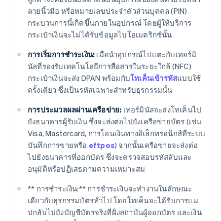
ลายนิ้วมือ หรือหมายเลขประจำตัวส่วนบุคคล (PIN)
กระบวนการนี้เกิดขึ้นภายในอุปกรณ์ โดยผู้ให้บริการ
กระเป๋าเงินจะไม่ได้รับข้อมูลไบโอเมตริกซ์นั้น
การเริ่มการชำระเงิน:
เมื่อนำอุปกรณ์ไปแตะกับเทอร์มิ
นัลที่รองรับเทคโนโลยีการสื่อสารในระยะใกล้ (NFC)
กระเป๋าเงินจะส่ง DPAN พร้อมกับ
โทเค็นเข้ารหัส
แบบใช้
ครั้งเดียว ซึ่งเป็นรหัสเฉพาะสำหรับธุรกรรมนั้น
การประมวลผลผ่านเครือข่าย:
เทอร์มินัลจะส่งโทเค็นไป
ยังธนาคารผู้รับเงิน ซึ่งจะส่งต่อไปยังเครือข่ายบัตร (เช่น
Visa, Mastercard, การโอนเงินทางอิเล็กทรอนิกส์ที่ระบบ
บันทึกการขายหรือ
eftpos
) จากนั้นเครือข่ายจะส่งต่อ
ไปยังธนาคารที่ออกบัตร ซึ่งจะตรวจสอบรหัสลับและ
อนุมัติหรือปฏิเสธตามความเหมาะสม
** การชำระเงิน:** การชำระเงินจะทำงานในลักษณะ
เดียวกับธุรกรรมบัตรทั่วไป โดยโทเค็นจะได้รับการแม
ปกลับไปยังบัญชีบัตรจริงที่ฝั่งสถาบันผู้ออกบัตร และเงิน