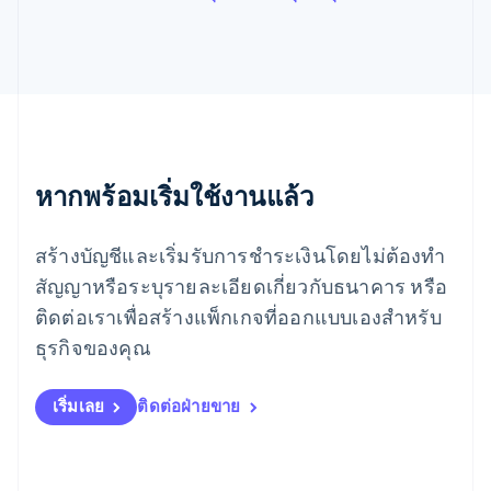
เม็กซิโก
Español
English
ยิบรอลตาร์
English
เยอรมนี
Deutsch
English
โรมาเนีย
English
ลักเซมเบิร์ก
หากพร้อมเริ่มใช้งานแล้ว
Français
Deutsch
English
ลัตเวีย
สร้างบัญชีและเริ่มรับการชำระเงินโดยไม่ต้องทำ
English
ลิกเตนสไตน์
สัญญาหรือระบุรายละเอียดเกี่ยวกับธนาคาร หรือ
Deutsch
English
ติดต่อเราเพื่อสร้างแพ็กเกจที่ออกแบบเองสำหรับ
ลิทัวเนีย
English
ธุรกิจของคุณ
สเปน
Español
English
สโลวาเกีย
เริ่มเลย
ติดต่อฝ่ายขาย
English
สโลวีเนีย
English
Italiano