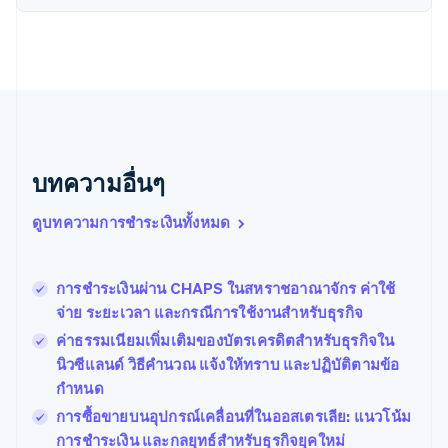
นิวซีแลนด์
English
เนเธอร์แลนด์
Nederlands
English
บราซิล
Português
English
บัลแกเรีย
English
เบลเยียม
บทความอื่นๆ
Nederlands
Français
Deutsch
English
โปรตุเกส
ดูบทความการชำระเงินทั้งหมด
Português
English
โปแลนด์
English
การชำระเงินผ่าน CHAPS ในสหราชอาณาจักร ค่าใช้
ฝรั่งเศส
Français
English
จ่าย ระยะเวลา และกรณีการใช้งานสำหรับธุรกิจ
ฟินแลนด์
ค่าธรรมเนียมเพิ่มเติมของบัตรเครดิตสำหรับธุรกิจใน
English
Svenska
นิวซีแลนด์ วิธีคำนวณ แจ้งให้ทราบ และปฏิบัติตามข้อ
มอลตา
กำหนด
English
มาเลเซีย
การซื้อขายบนอุปกรณ์เคลื่อนที่ในออสเตรเลีย: แนวโน้ม
English
简体中文
การชำระเงิน และกลยุทธ์สำหรับธุรกิจยุคใหม่