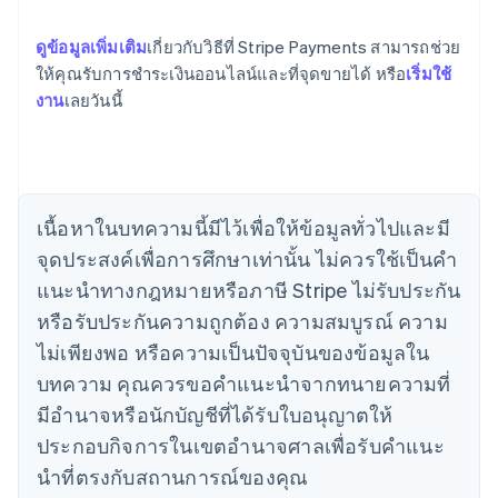
ดูข้อมูลเพิ่มเติม
เกี่ยวกับวิธีที่ Stripe Payments สามารถช่วย
กรีซ
ให้คุณรับการชำระเงินออนไลน์และที่จุดขายได้ หรือ
เริ่มใช้
English
เขตบริหารพิเศษฮ่องกง ประเทศจีน
งาน
เลยวันนี้
English
简体中文
แคนาดา
English
Français
โครเอเชีย
English
Italiano
เนื้อหาในบทความนี้มีไว้เพื่อให้ข้อมูลทั่วไปและมี
จีนแผ่นดินใหญ่
จุดประสงค์เพื่อการศึกษาเท่านั้น ไม่ควรใช้เป็นคํา
简体中文
English
ไซปรัส
แนะนําทางกฎหมายหรือภาษี Stripe ไม่รับประกัน
English
หรือรับประกันความถูกต้อง ความสมบูรณ์ ความ
ญี่ปุ่น
日本語
English
ไม่เพียงพอ หรือความเป็นปัจจุบันของข้อมูลใน
เดนมาร์ก
บทความ คุณควรขอคําแนะนําจากทนายความที่
English
ไทย
มีอํานาจหรือนักบัญชีที่ได้รับใบอนุญาตให้
ไทย
English
ประกอบกิจการในเขตอํานาจศาลเพื่อรับคําแนะ
นอร์เวย์
นําที่ตรงกับสถานการณ์ของคุณ
English