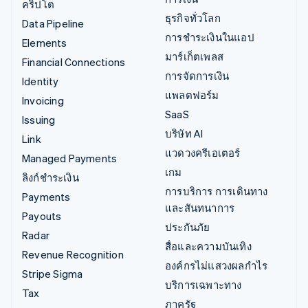
คริปโต
ธุรกิจทั่วโลก
Data Pipeline
การชำระเงินในแอป
Elements
มาร์เก็ตเพลส
Financial Connections
การจัดการเงิน
Identity
แพลตฟอร์ม
Invoicing
SaaS
Issuing
บริษัท AI
Link
แวดวงครีเอเตอร์
Managed Payments
เกม
ลิงก์ชำระเงิน
การบริการ การเดินทาง
Payments
และสันทนาการ
Payouts
ประกันภัย
Radar
สื่อและความบันเทิง
Revenue Recognition
องค์กรไม่แสวงผลกำไร
Stripe Sigma
บริการเฉพาะทาง
Tax
ภาครัฐ