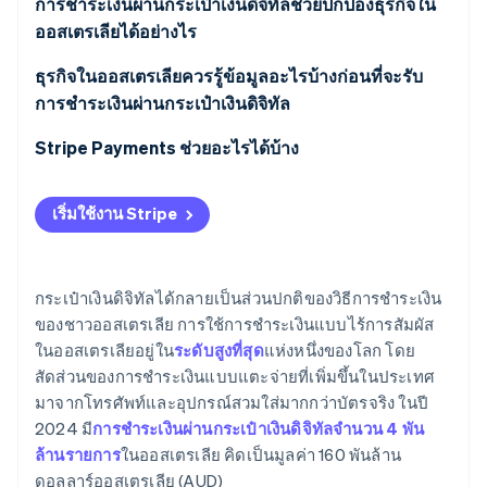
การฉ้อโกงการจัดสรรบัญชี
การชำระเงินผ่านกระเป๋าเงินดิจิทัลช่วยปกป้องธุรกิจใน
ออสเตรเลียได้อย่างไร
อุปกรณ์ที่สูญหายหรือถูกขโมย
การโอนความรับผิด
ธุรกิจในออสเตรเลียควรรู้ข้อมูลอะไรบ้างก่อนที่จะรับ
ฟิชชิ่งที่มุ่งเป้าไปที่การจัดสรร
การชำระเงินผ่านกระเป๋าเงินดิจิทัล
ความสามารถในการป้องกันการดึงเงินคืน
แอปที่ประสงค์ร้าย
Stripe Payments ช่วยอะไรได้บ้าง
ไม่มีข้อมูลบัตรที่เทอร์มินัล
พื้นที่การโจมตีทางออนไลน์ที่เล็กลง
เริ่มใช้งาน Stripe
กระเป๋าเงินดิจิทัลได้กลายเป็นส่วนปกติของวิธีการชำระเงิน
ของชาวออสเตรเลีย การใช้การชำระเงินแบบไร้การสัมผัส
ในออสเตรเลียอยู่ใน
ระดับสูงที่สุด
แห่งหนึ่งของโลก โดย
สัดส่วนของการชำระเงินแบบแตะจ่ายที่เพิ่มขึ้นในประเทศ
มาจากโทรศัพท์และอุปกรณ์สวมใส่มากกว่าบัตรจริง ในปี
2024 มี
การชำระเงินผ่านกระเป๋าเงินดิจิทัลจำนวน 4 พัน
ล้านรายการ
ในออสเตรเลีย คิดเป็นมูลค่า 160 พันล้าน
ดอลลาร์ออสเตรเลีย (AUD)