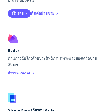
สเปน
Español
English
สโลวาเกีย
เริ่มเลย
ติดต่อฝ่ายขาย
English
สโลวีเนีย
English
Italiano
สวิตเซอร์แลนด์
Deutsch
Français
Italiano
English
สวีเดน
Svenska
English
Radar
สหรัฐอเมริกา
English
Español
简体中文
ต้านการฉ้อโกงด้วยประสิทธิภาพที่ทรงพลังของเครือข่าย
สหรัฐอาหรับเอมิเรตส์
Stripe
English
สำรวจ Radar
สหราชอาณาจักร
English
สาธารณรัฐเช็ก
English
สิงคโปร์
English
简体中文
ออสเตรเลีย
English
Stripe Docs เกี่ยวกับ Radar