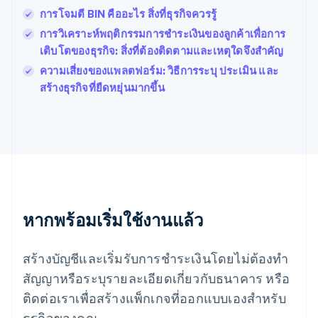
ฟินแลนด์
การโจมตี BIN คืออะไร สิ่งที่ธุรกิจควรรู้
English
Svenska
การวิเคราะห์พฤติกรรมการชําระเงินของลูกค้าเพื่อการ
มอลตา
เติบโตของธุรกิจ: สิ่งที่ต้องติดตามและเหตุใดจึงสำคัญ
English
มาเลเซีย
ความเสี่ยงของแพลตฟอร์ม: วิธีการระบุ ประเมิน และ
English
简体中文
สร้างธุรกิจที่ยืดหยุ่นมากขึ้น
เม็กซิโก
Español
English
ยิบรอลตาร์
English
เยอรมนี
Deutsch
English
โรมาเนีย
English
ลักเซมเบิร์ก
หากพร้อมเริ่มใช้งานแล้ว
Français
Deutsch
English
ลัตเวีย
สร้างบัญชีและเริ่มรับการชำระเงินโดยไม่ต้องทำ
English
ลิกเตนสไตน์
สัญญาหรือระบุรายละเอียดเกี่ยวกับธนาคาร หรือ
Deutsch
English
ติดต่อเราเพื่อสร้างแพ็กเกจที่ออกแบบเองสำหรับ
ลิทัวเนีย
English
ธุรกิจของคุณ