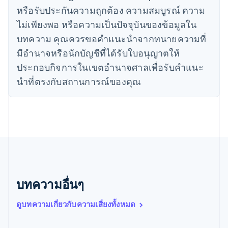
เดนมาร์ก
หรือรับประกันความถูกต้อง ความสมบูรณ์ ความ
English
ไม่เพียงพอ หรือความเป็นปัจจุบันของข้อมูลใน
ไทย
บทความ คุณควรขอคําแนะนําจากทนายความที่
ไทย
English
นอร์เวย์
มีอํานาจหรือนักบัญชีที่ได้รับใบอนุญาตให้
English
ประกอบกิจการในเขตอํานาจศาลเพื่อรับคําแนะ
นิวซีแลนด์
English
นําที่ตรงกับสถานการณ์ของคุณ
เนเธอร์แลนด์
Nederlands
English
บราซิล
Português
English
บัลแกเรีย
English
เบลเยียม
Nederlands
Français
Deutsch
English
โปรตุเกส
บทความอื่นๆ
Português
English
โปแลนด์
ดูบทความเกี่ยวกับความเสี่ยงทั้งหมด
English
ฝรั่งเศส
Français
English