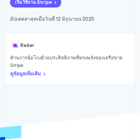
มากกว่า 125
ขายและ VAT
เริ่มใช้งาน Stripe
แพลตฟอร์ม
การใช้งาน
รายการ
Authorization
อัตโนมัติ
Revenue
แผนงานผลิตภัณฑ์
SaaS
ออกบัตรที่มีสเตเบิลคอยน์
Boost
Recognition
การประชุมประจำปีแบบ
รองรับอยู่
อัปเดตล่าสุดเมื่อวันที่ 12 มิถุนายน 2025
ยกระดับการ
เซสชัน
จัดเตรียมและจัดการ
ระบบ
ยอมรับการ
ตำแหน่งงาน
บริการด้วยเอเจนต์
อัตโนมัติ
ชำระเงิน
Link
ห้องข่าว
ตามอุตสาหกรรม
การชำระเงินที่
สำหรับการ
Stripe
Stripe Press
Sigma
รวดเร็วขึ้น
ทำบัญชี
Radar
รายงานที่
บริษัท AI
แหล่งข้อมูล
ออกแบบเอง
แวดวงครีเอเตอร์
ต้านการฉ้อโกงด้วยประสิทธิภาพที่ทรงพลังของเครือข่าย
Data
เกม
การติดต่อ
Stripe
Pipeline
การบริการ การเดินทาง
การเชื่อมต่อการทำงาน
การซิงค์
และสันทนาการ
แอป
ติดต่อฝ่ายขาย
ดูข้อมูลเพิ่มเติม
ข้อมูล
ประกันภัย
ตัวอย่างโค้ด
สมัครเป็นพาร์ทเนอร์
สื่อและความบันเทิง
บล็อกของนักพัฒนา
องค์กรไม่แสวงผลกำไร
สถานะ API
บริการเฉพาะทาง
ภาครัฐ
เพิ่มเติม
ธุรกิจค้าปลีก
Product roadmap
ดูสิ่งที่กำลังจะมาถึง
Radar
ระบบนิเวศ
การป้องกันการฉ้อโกง
Atlas