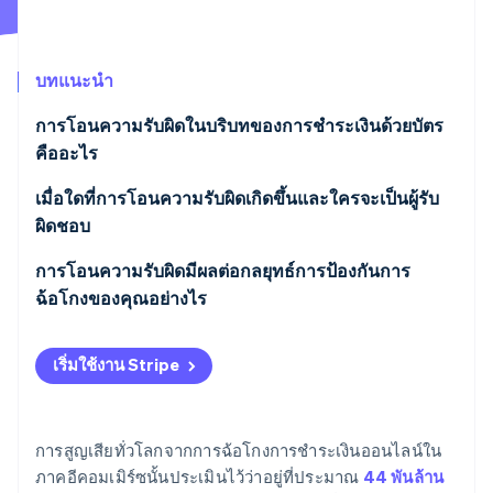
พาร์ทเนอร์
การก่อตั้งบริษัทสตาร์ทอัพ
Stripe App Marketplace
Climate
การขจัดคาร์บอน
บทแนะนำ
การโอนความรับผิดในบริบทของการชำระเงินด้วยบัตร
คืออะไร
เมื่อใดที่การโอนความรับผิดเกิดขึ้นและใครจะเป็นผู้รับ
Stripe Sessions 2026
ดูว่า Stripe กำลังสร้างโครงสร้างพื้นฐานระบบเศรษฐกิจสำหรับ
ผิดชอบ
AI อย่างไร
รับชมเลย
ธุรกรรมบัตรแบบชิป EMV
การโอนความรับผิดมีผลต่อกลยุทธ์การป้องกันการ
ฉ้อโกงของคุณอย่างไร
ธุรกรรมออนไลน์
ช่วยให้คุณตัดสินใจว่าเมื่อใดที่จะเพิ่มการตรวจสอบสิทธิ์
ธุรกรรมแบบไร้สัมผัสและกระเป๋าเงินดิจิทัล
เริ่มใช้งาน Stripe
ซึ่งเปลี่ยนวิธีที่คุณตีความคะแนนความเสี่ยง
ธุรกรรมที่ไม่มีตัวเลือกการตรวจสอบสิทธิ์
เปลี่ยนมุมมองของต้นทุนการฉ้อโกง
การสูญเสียทั่วโลกจากการฉ้อโกงการชำระเงินออนไลน์ใน
ภาคอีคอมเมิร์ซนั้นประเมินไว้ว่าอยู่ที่ประมาณ
44 พันล้าน