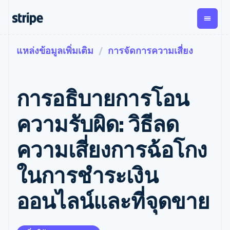
แหล่งข้อมูลเพิ่มเติม
การจัดการความเสี่ยง
ตามขั้น
เอกสารประกอบ
เรียนรู้
การชำระเงิน
รายรับ
การ
แพลตฟอ
จัดการ
และ
องค์กร
Stripe Docs
บล็อก
เงิน
มาร์เก็ต
Payments
Billing
ธุรกิจสตาร์ทอัพ
ข้อมูลอ้างอิงเกี่ยวกับ API
เรื่องราวจากลูกค้า
การอธิบายการโอน
การชำระเงิน
รายรับตาม
เพลส
ไลบรารีและ SDK
คู่มือ
ออนไลน์
แบบแผนล่วง
Stripe Apps
Global
Payment links
หน้า
Metronome
Payouts
Conne
ความรับผิด: วิธีลด
การชำร
ตามกรณีใช้งาน
การชำระเงิน
การเรียกเก็บ
เบิกจ่าย
เงินสำห
การสนับสนุน
แบบไม่ต้อง
เงินตามการ
ให้กับ
ความเสี่ยงการฉ้อโกง
แพลตฟอ
คู่มือ
การค้าแบบใช้เอเจนต์
เขียนโค้ด
Checkout
ใช้งาน
การชำระเงิน
บุคคลที่
อีคอมเมิร์ซ
รับการสนับสนุน
UI การชำระ
ตามรอบบิล
สาม
บริการทางการเงินที่ผสาน
รับการชำระเงินออนไลน์
แพ็กเกจการสนับสนุนที่ได้
การจัดการ
ในการชำระเงิน
เงินสำเร็จรูป
รวมในตัว
ติดตั้งใช้งานการชำระเงิน
รับการจัดการ
การชำระเงิน
Elements
การทำงานอัตโนมัติด้าน
สำเร็จรูป
บริการเฉพาะทาง
องค์ประกอบ UI
ตามรอบบิล
Invoicing
ออนไลน์และที่จุดขาย
การเงิน
สร้างแพลตฟอร์มหรือ
ครั้งเดียวหรือ
ที่ยืดหยุ่น
ธุรกิจทั่วโลก
มาร์เก็ตเพลส
ตามแบบแผน
วิธีการชำระ
การชำระเงินในแอป
จัดการการชำระเงินตาม
เงิน
ล่วงหน้า
Tax
มาร์เก็ตเพลส
รอบบิล
เข้าถึงได้
คิดภาษีการ
บริษัท
การจัดการเงิน
เสนอการเรียกเก็บเงินตาม