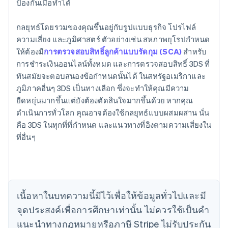
ป้องกันเมื่อทำได้
กลยุทธ์โดยรวมของคุณขึ้นอยู่กับรูปแบบธุรกิจ โปรไฟล์
ความเสี่ยง และภูมิศาสตร์ ตัวอย่างเช่น สหภาพยุโรปกำหนด
ให้ต้องมี
การตรวจสอบสิทธิ์ลูกค้าแบบรัดกุม (SCA)
สำหรับ
การชำระเงินออนไลน์ทั้งหมด และการตรวจสอบสิทธิ์ 3DS ที่
ทันสมัยจะตอบสนองข้อกำหนดนั้นได้ ในสหรัฐอเมริกาและ
ภูมิภาคอื่นๆ 3DS เป็นทางเลือก ซึ่งจะทำให้คุณมีความ
กรีซ
ยืดหยุ่นมากขึ้นแต่ยังต้องตัดสินใจมากขึ้นด้วย หากคุณ
English
เขตบริหารพิเศษฮ่องกง ประเทศจีน
ดำเนินการทั่วโลก คุณอาจต้องใช้กลยุทธ์แบบผสมผสาน นั่น
English
简体中文
คือ 3DS ในทุกที่ที่กำหนด และแนวทางที่อิงตามความเสี่ยงใน
แคนาดา
ที่อื่นๆ
English
Français
โครเอเชีย
English
Italiano
จีนแผ่นดินใหญ่
简体中文
English
ไซปรัส
เนื้อหาในบทความนี้มีไว้เพื่อให้ข้อมูลทั่วไปและมี
English
จุดประสงค์เพื่อการศึกษาเท่านั้น ไม่ควรใช้เป็นคํา
ญี่ปุ่น
แนะนําทางกฎหมายหรือภาษี Stripe ไม่รับประกัน
日本語
English