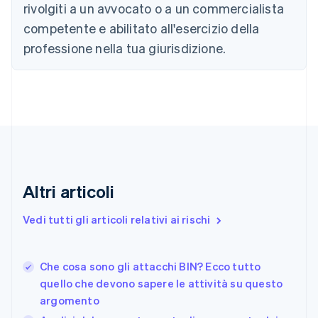
rivolgiti a un avvocato o a un commercialista
English
Français
Cina continentale
competente e abilitato all'esercizio della
简体中文
English
professione nella tua giurisdizione.
Cipro
English
Croazia
English
Italiano
Danimarca
English
Emirati Arabi Uniti
English
Estonia
English
Altri articoli
Finlandia
English
Svenska
Vedi tutti gli articoli relativi ai rischi
Francia
Français
English
Germania
Che cosa sono gli attacchi BIN? Ecco tutto
Deutsch
English
quello che devono sapere le attività su questo
Giappone
日本語
English
argomento
Gibilterra