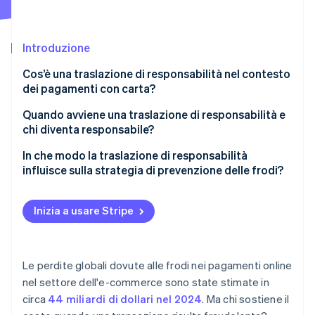
Scopri cosa ti aspetta
Radar
Ecosistema
Prevenzione delle frodi
Introduzione
Partner
Atlas
Cos’è una traslazione di responsabilità nel contesto
Stripe App Marketplace
Costituzione di start-up
dei pagamenti con carta?
Climate
Rimozione del carbonio
Quando avviene una traslazione di responsabilità e
chi diventa responsabile?
Identity
Verifica online dell'identità
Transazioni con carta con chip EMV
In che modo la traslazione di responsabilità
influisce sulla strategia di prevenzione delle frodi?
Transazioni online
Ti aiuta a decidere quando aggiungere
Transazioni contactless e con wallet
l’autenticazione
Inizia a usare Stripe
Stripe Sessions 2026
Transazioni senza opzioni di autenticazione
Cambia il modo in cui interpreti i punteggi di rischio
Scopri come Stripe sta costruendo l'infrastruttura economi
Guarda ora
Riformula il costo delle frodi
Le perdite globali dovute alle frodi nei pagamenti online
nel settore dell'e-commerce sono state stimate in
circa
44 miliardi di dollari nel 2024
. Ma chi sostiene il