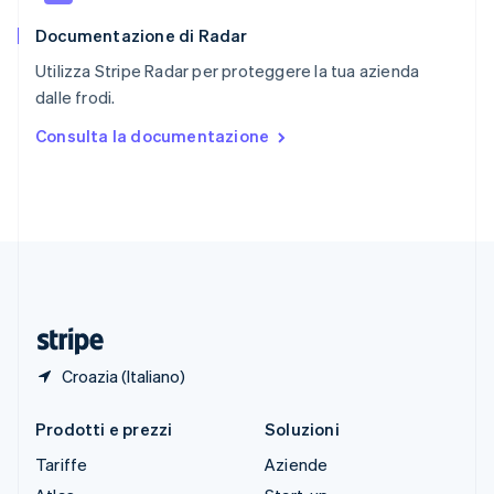
English
Documentazione di Radar
Slovenia
English
Italiano
Utilizza Stripe Radar per proteggere la tua azienda
Spagna
dalle frodi.
Español
English
Stati Uniti
Consulta la documentazione
English
Español
简体中文
Svezia
Svenska
English
Svizzera
Deutsch
Français
Italiano
English
Thailandia
ไทย
English
Ungheria
English
Croazia (Italiano)
Prodotti e prezzi
Soluzioni
Tariffe
Aziende