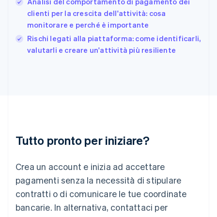
Analisi del comportamento di pagamento dei
English
clienti per la crescita dell'attività: cosa
Grecia
monitorare e perché è importante
English
India
Rischi legati alla piattaforma: come identificarli,
English
valutarli e creare un'attività più resiliente
Irlanda
English
Italia
Italiano
English
Lettonia
English
Liechtenstein
Deutsch
English
Lituania
Tutto pronto per iniziare?
English
Lussemburgo
Crea un account e inizia ad accettare
Français
Deutsch
English
Malaysia
pagamenti senza la necessità di stipulare
English
简体中文
contratti o di comunicare le tue coordinate
Malta
English
bancarie. In alternativa, contattaci per
Messico