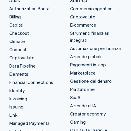
Atlas
Start-up
Authorization Boost
Commercio agentico
Billing
Criptovalute
Capital
E-commerce
Checkout
Strumenti finanziari
integrati
Climate
Automazione per finanza
Connect
Aziende globali
Criptovalute
Pagamenti in-app
Data Pipeline
Marketplace
Elements
Gestione del denaro
Financial Connections
Piattaforme
Identity
SaaS
Invoicing
Aziende di IA
Issuing
Creator economy
Link
Gaming
Managed Payments
Ospitalità, viaggi e