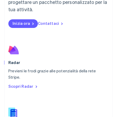
progettare un pacchetto personalizzato per la
Español
English
Norvegia
tua attività.
English
Nuova Zelanda
Inizia ora
Contattaci
English
Paesi Bassi
Nederlands
English
Polonia
English
Portogallo
Português
English
RAS di Hong Kong, Cina
Radar
English
简体中文
Previeni le frodi grazie alle potenzialità della rete
Regno Unito
English
Stripe.
Repubblica Ceca
Scopri Radar
English
Romania
English
Singapore
English
简体中文
Slovacchia