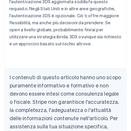
l'autenticazione 3DS aggiornata soddisfa questo
requisito. Negli Stati Uniti e in altre aree geografiche,
l'autenticazione 3DS è opzionale. Ciò ti offre maggiore
flessibilità, ma anche più decisioni da prendere. Se
operi a livello globale, probabilmente finirai per
utilizzare una strategia ibrida: 3DS ovunque sia richiesto
e un approccio basato sul rischio altrove.
Australia
I contenuti di questo articolo hanno uno scopo
English
Austria
puramente informativo e formativo e non
Deutsch
English
devono essere intesi come consulenza legale
Belgio
Nederlands
Français
Deutsch
English
o fiscale. Stripe non garantisce l'accuratezza,
Brasile
la completezza, l'adeguatezza o l'attualità
Português
English
Bulgaria
delle informazioni contenute nell'articolo. Per
English
assistenza sulla tua situazione specifica,
Canada