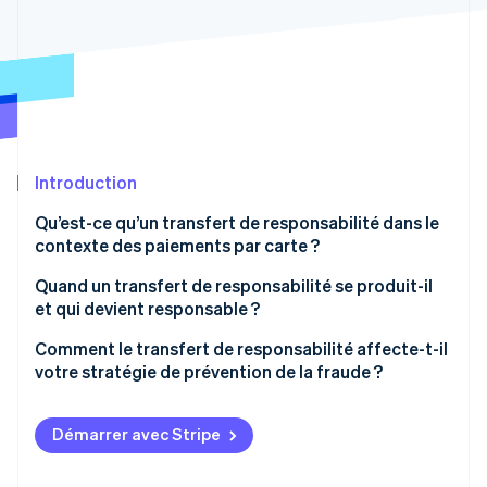
Découvrez les prochaines évolutions
Commerce en ligne
Radar
Prévention de la fraude
Écosystème
Atlas
Constitution de start-up
Partenaires
Climate
Stripe App Marketplace
Élimination du carbone
Introduction
Identity
Qu’est-ce qu’un transfert de responsabilité dans le
Vérification de l'identité
contexte des paiements par carte ?
Quand un transfert de responsabilité se produit-il
et qui devient responsable ?
Transactions par carte à puce EMV
Comment le transfert de responsabilité affecte-t-il
Stripe Sessions 2026
votre stratégie de prévention de la fraude ?
Découvrez comment Stripe construit l’infrastructure écono
Transactions en ligne
Regarder la vidéo
Il aide à la décision quant à l’opportunité d’ajouter
Transactions sans contact et par wallet
l’authentification
Démarrer avec Stripe
Transactions sans options d’authentification
Il change la manière dont vous interprétez les