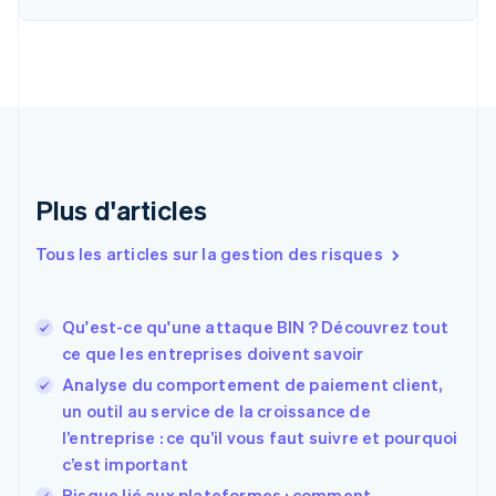
Chine continentale
简体中文
English
Chypre
English
Croatie
English
Italiano
Danemark
English
Émirats arabes unis
Plus d'articles
English
Espagne
Tous les articles sur la gestion des risques
Español
English
Estonie
English
Qu'est-ce qu'une attaque BIN ? Découvrez tout
États-Unis
ce que les entreprises doivent savoir
English
Español
简体中文
Finlande
Analyse du comportement de paiement client,
English
Svenska
un outil au service de la croissance de
France
l’entreprise : ce qu’il vous faut suivre et pourquoi
Français
English
c’est important
Gibraltar
English
Risque lié aux plateformes : comment