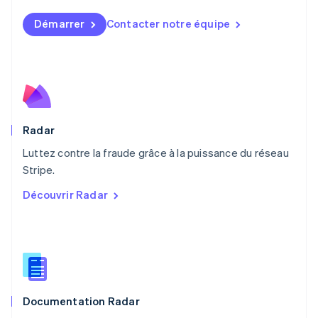
Malte
Démarrer
Contacter notre équipe
English
Mexique
Español
English
Norvège
English
Nouvelle-Zélande
English
Pays-Bas
Radar
Nederlands
English
Luttez contre la fraude grâce à la puissance du réseau
Pologne
English
Stripe.
Portugal
Découvrir Radar
Português
English
R.A.S. de Hong Kong, Chine
English
简体中文
République tchèque
English
Roumanie
English
Documentation Radar
Royaume-Uni
English