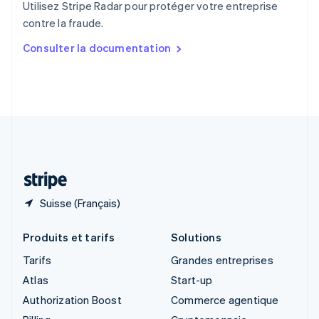
Utilisez Stripe Radar pour protéger votre entreprise
Singapour
contre la fraude.
English
简体中文
Slovaquie
Consulter la documentation
English
Slovénie
English
Italiano
Suède
Svenska
English
Suisse
Deutsch
Français
Italiano
English
Thaïlande
ไทย
English
Suisse (Français)
Produits et tarifs
Solutions
Tarifs
Grandes entreprises
Atlas
Start-up
Authorization Boost
Commerce agentique