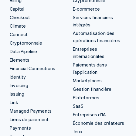
Billing
Cryptomonnaie
Capital
E-commerce
Checkout
Services financiers
intégrés
Climate
Automatisation des
Connect
opérations financières
Cryptomonnaie
Entreprises
Data Pipeline
internationales
Elements
Paiements dans
Financial Connections
l’application
Identity
Marketplaces
Invoicing
Gestion financière
Issuing
Plateformes
Link
SaaS
Managed Payments
Entreprises d'IA
Liens de paiement
Économie des créateurs
Payments
Jeux