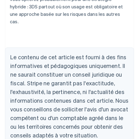
hybride : 3DS partout où son usage est obligatoire et
une approche basée sur les risques dans les autres
cas.
Le contenu de cet article est fourni à des fins
Allemagne
Deutsch
English
informatives et pédagogiques uniquement. Il
Australie
ne saurait constituer un conseil juridique ou
English
Autriche
fiscal. Stripe ne garantit pas l'exactitude,
Deutsch
English
l'exhaustivité, la pertinence, ni l'actualité des
Belgique
informations contenues dans cet article. Nous
Nederlands
Français
Deutsch
English
Brésil
vous conseillons de solliciter l'avis d'un avocat
Português
English
compétent ou d'un comptable agréé dans le
Bulgarie
ou les territoires concernés pour obtenir des
English
Canada
conseils adaptés à votre situation.
English
Français