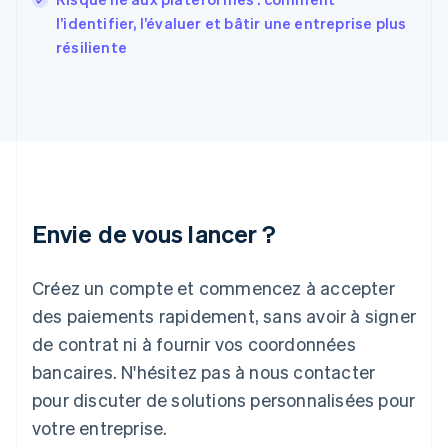
Grèce
l’identifier, l’évaluer et bâtir une entreprise plus
English
résiliente
Hongrie
English
Inde
English
Irlande
English
Italie
Italiano
English
Japon
Envie de vous lancer ?
日本語
English
Lettonie
Créez un compte et commencez à accepter
English
Liechtenstein
des paiements rapidement, sans avoir à signer
Deutsch
English
de contrat ni à fournir vos coordonnées
Lituanie
English
bancaires. N'hésitez pas à nous contacter
Luxembourg
pour discuter de solutions personnalisées pour
Français
Deutsch
English
Malaisie
votre entreprise.
English
简体中文