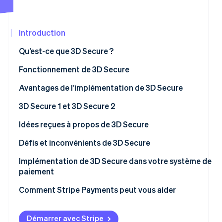
Découvrez les prochaines évolutions
Commerce en ligne
Radar
Prévention de la fraude
Introduction
Écosystème
Atlas
Qu’est-ce que 3D Secure ?
Constitution de start-up
Partenaires
Fonctionnement de 3D Secure
Climate
Stripe App
Élimination du carbone
Marketplace
Avantages de l’implémentation de 3D Secure
Identity
Vérification de l'identité
3D Secure 1 et 3D Secure 2
Expérience client
Idées reçues à propos de 3D Secure
Intégration mobile
Idée fausse reçue 1 : c’est une solution imparable pour
Défis et inconvénients de 3D Secure
lutter contre la fraude
Points de données
Implémentation de 3D Secure dans votre système de
Stripe Sessions 2026
Découvrez comment Stripe construit l’infrastructure écon
Idée fausse reçue 2 : les transactions sont ralenties
paiement
Flux d’identification simple
Regarder la vidéo
Idée fausse reçue 3 : cela ne concerne que les secteurs
Comment Stripe Payments peut vous aider
Couverture des transactions
à haut risque
Réglementation et conformité
Démarrer avec Stripe