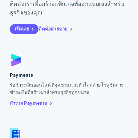
ติดต่อเราเพื่อสร้างแพ็กเกจที่ออกแบบเองสำหรับ
ลิทัวเนีย
English
ธุรกิจของคุณ
สเปน
Español
English
สโลวาเกีย
เริ่มเลย
ติดต่อฝ่ายขาย
English
สโลวีเนีย
English
Italiano
สวิตเซอร์แลนด์
Deutsch
Français
Italiano
English
สวีเดน
Svenska
English
Payments
สหรัฐอเมริกา
English
Español
简体中文
รับชำระเงินออนไลน์ ที่จุดขาย และทั่วโลกด้วยโซลูชันการ
สหรัฐอาหรับเอมิเรตส์
ชำระเงินที่สร้างมาสำหรับธุรกิจทุกขนาด
English
สำรวจ Payments
สหราชอาณาจักร
English
สาธารณรัฐเช็ก
English
สิงคโปร์
English
简体中文