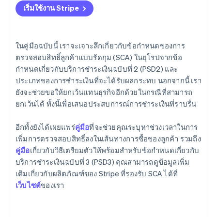
พาร์ทเนอร์
เริ่มใช้งาน Stripe
การก่อตั้งบริษัทสตาร์ทอัพ
Stripe App Marketplace
วิธีตรวจสอบสิทธิ์การชำระเงินด้วยบัตร
Climate
การขจัดคาร์บอน
ความรับผิดสำหรับการโต้แย้งการชำระเงินที่เกี่ยวข้องกับ
ในคู่มือฉบับนี้ เราจะเจาะลึกเกี่ยวกับข้อกำหนดของการ
การฉ้อโกงมีหลักการอย่างไรในบริบทของ 3DS
ตรวจสอบสิทธิ์ลูกค้าแบบรัดกุม (SCA) ในยุโรปจากข้อ
กำหนดเกี่ยวกับบริการชำระเงินฉบับที่ 2 (PSD2) และ
การยกเว้นการตรวจสอบสิทธิ์ลูกค้าแบบรัดกุม
ประเภทของการชำระเงินที่จะได้รับผลกระทบ นอกจากนี้ เรา
Stripe Sessions 2026
จะเกิดอะไรขึ้นหากการยกเว้นไม่สำเร็จ
ยังจะช่วยขอให้ยกเว้นแทนธุรกิจอีกด้วยในกรณีที่สามารถ
ดูว่า Stripe กำลังสร้างโครงสร้างพื้นฐานระบบเศรษฐกิจสำหรับ
ยกเว้นได้ ทั้งนี้เพื่อเสนอประสบการณ์การชำระเงินที่ราบรื่น
AI อย่างไร
Stripe ช่วยคุณปฏิบัติตามข้อกำหนดของการตรวจสอบ
รับชมเลย
สิทธิ์ลูกค้าแบบรัดกุมได้อย่างไร
อีกทั้งยังได้เผยแพร่
คู่มือ
ที่จะช่วยคุณระบุหาช่วงเวลาในการ
เพิ่มการตรวจสอบสิทธิ์ลงในเส้นทางการซื้อของลูกค้า รวมถึง
การเปลี่ยนแปลงที่จะเกิดขึ้น
คู่มือ
เกี่ยวกับวิธีเตรียมตัวให้พร้อมสำหรับข้อกำหนดเกี่ยวกับ
บริการชำระเงินฉบับที่ 3 (PSD3) คุณสามารถดูข้อมูลเพิ่ม
เติมเกี่ยวกับผลิตภัณฑ์ของ Stripe ที่รองรับ SCA ได้ที่
เว็บไซต์
ของเรา