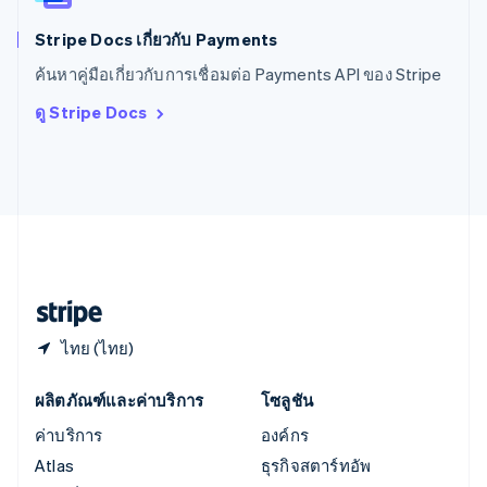
ออสเตรเลีย
English
Stripe Docs เกี่ยวกับ Payments
ออสเตรีย
ค้นหาคู่มือเกี่ยวกับการเชื่อมต่อ Payments API ของ Stripe
Deutsch
English
อิตาลี
ดู Stripe Docs
Italiano
English
อินเดีย
English
เอสโตเนีย
English
ไอร์แลนด์
English
ฮังการี
English
ไทย (ไทย)
ผลิตภัณฑ์และค่าบริการ
โซลูชัน
ค่าบริการ
องค์กร
Atlas
ธุรกิจสตาร์ทอัพ