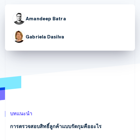
มากกว่า 125
ขายและ VAT
แพลตฟอร์ม
การใช้งาน
รายการ
Authorization
อัตโนมัติ
Revenue
แผนงานผลิตภัณฑ์
SaaS
ออกบัตรที่มีสเตเบิลคอยน์
Boost
Recognition
การประชุมประจำปีแบบ
รองรับอยู่
Amandeep Batra
ยกระดับการ
เซสชัน
จัดเตรียมและจัดการ
ระบบ
ยอมรับการ
ตำแหน่งงาน
บริการด้วยเอเจนต์
อัตโนมัติ
ชำระเงิน
Link
ห้องข่าว
ตามอุตสาหกรรม
การชำระเงินที่
สำหรับการ
Stripe
Gabriela Dasilva
Stripe Press
Sigma
รวดเร็วขึ้น
ทำบัญชี
รายงานที่
บริษัท AI
แหล่งข้อมูล
ออกแบบเอง
แวดวงครีเอเตอร์
Data
เกม
การติดต่อ
Pipeline
การบริการ การเดินทาง
การเชื่อมต่อการทำงาน
การซิงค์
และสันทนาการ
แอป
ติดต่อฝ่ายขาย
ข้อมูล
ประกันภัย
ตัวอย่างโค้ด
สมัครเป็นพาร์ทเนอร์
สื่อและความบันเทิง
บล็อกของนักพัฒนา
องค์กรไม่แสวงผลกำไร
สถานะ API
บริการเฉพาะทาง
ภาครัฐ
เพิ่มเติม
ธุรกิจค้าปลีก
Product roadmap
บทแนะนำ
ดูสิ่งที่กำลังจะมาถึง
Radar
การตรวจสอบสิทธิ์ลูกค้าแบบรัดกุมคืออะไร
ระบบนิเวศ
การป้องกันการฉ้อโกง
กรณีใดที่ต้องทำการตรวจสอบสิทธิ์ลูกค้าแบบรัดกุม
Atlas