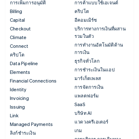
การเพิ่มการอนุมัติ
การค้าแบบใช้เอเจนต์
Billing
คริปโต
Capital
อีคอมเมิร์ซ
Checkout
บริการทางการเงินที่ผสาน
รวมในตัว
Climate
การทำงานอัตโนมัติด้าน
Connect
การเงิน
คริปโต
ธุรกิจทั่วโลก
Data Pipeline
การชำระเงินในแอป
Elements
มาร์เก็ตเพลส
Financial Connections
การจัดการเงิน
Identity
แพลตฟอร์ม
Invoicing
SaaS
Issuing
บริษัท AI
Link
แวดวงครีเอเตอร์
Managed Payments
เกม
ลิงก์ชำระเงิน
การบริการ การเดินทาง