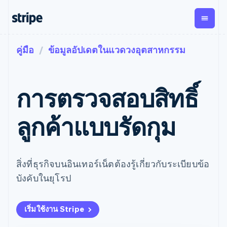
คู่มือ
ข้อมูลอัปเดตในแวดวงอุตสาหกรรม
ตามขั้น
เอกสารประกอบ
เรียนรู้
การชำระเงิน
รายรับ
การ
แพลตฟอ
จัดการ
และ
องค์กร
Stripe Docs
บล็อก
เงิน
มาร์เก็ต
Payments
Billing
ธุรกิจสตาร์ทอัพ
ข้อมูลอ้างอิงเกี่ยวกับ API
เรื่องราวจากลูกค้า
การตรวจสอบสิทธิ์
การชำระเงิน
รายรับตาม
เพลส
ไลบรารีและ SDK
คู่มือ
ออนไลน์
แบบแผนล่วง
Stripe Apps
Global
Payment links
หน้า
Metronome
Payouts
Conne
ลูกค้าแบบรัดกุม
การชำร
ตามกรณีใช้งาน
การชำระเงิน
การเรียกเก็บ
เบิกจ่าย
เงินสำห
การสนับสนุน
แบบไม่ต้อง
เงินตามการ
ให้กับ
แพลตฟอ
คู่มือ
การค้าแบบใช้เอเจนต์
เขียนโค้ด
Checkout
ใช้งาน
การชำระเงิน
บุคคลที่
อีคอมเมิร์ซ
รับการสนับสนุน
UI การชำระ
ตามรอบบิล
สาม
บริการทางการเงินที่ผสาน
รับการชำระเงินออนไลน์
แพ็กเกจการสนับสนุนที่ได้
สิ่งที่ธุรกิจบนอินเทอร์เน็ตต้องรู้เกี่ยวกับระเบียบข้อ
การจัดการ
เงินสำเร็จรูป
รวมในตัว
ติดตั้งใช้งานการชำระเงิน
รับการจัดการ
การชำระเงิน
Elements
บังคับในยุโรป
การทำงานอัตโนมัติด้าน
สำเร็จรูป
บริการเฉพาะทาง
องค์ประกอบ UI
ตามรอบบิล
Invoicing
การเงิน
สร้างแพลตฟอร์มหรือ
ครั้งเดียวหรือ
ที่ยืดหยุ่น
ธุรกิจทั่วโลก
มาร์เก็ตเพลส
ตามแบบแผน
วิธีการชำระ
การชำระเงินในแอป
จัดการการชำระเงินตาม
เริ่มใช้งาน Stripe
เงิน
ล่วงหน้า
Tax
มาร์เก็ตเพลส
รอบบิล
เข้าถึงได้
คิดภาษีการ
บริษัท
การจัดการเงิน
เสนอการเรียกเก็บเงินตาม