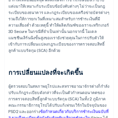
ญี่ปุ่น
แต่งมาให้เหมาะกับระเบียบข้อบังคับต่างๆ ไม่ว่าจะเป็นกฎ
日本語
English
ระเบียบของธนาคาร และกฎระเบียบของเครือข่ายบัตรต่างๆ
เดนมาร์ก
รวมถึงให้การยกเว้นที่เหมาะสมสำหรับการชำระเงินที่มี
English
ไทย
ความเสี่ยงต่ำ ด้วยเหตุนี้ ทำให้ผลิตภัณฑ์ของเราจะทริกเกอร์
ไทย
English
3D Secure ในกรณีที่จำเป็นเท่านั้น นอกจากนี้ โมเดล
นอร์เวย์
แมชชีนเลิร์นนิงขั้นสูงของเรายังช่วยคุณในการปรับตัวให้
English
เข้ากับการเปลี่ยนแปลงกฎระเบียบของการตรวจสอบสิทธิ์
นิวซีแลนด์
ลูกค้าแบบรัดกุม (SCA) อีกด้วย
English
เนเธอร์แลนด์
Nederlands
English
บราซิล
การเปลี่ยนแปลงที่จะเกิดขึ้น
Português
English
บัลแกเรีย
English
ผู้ตรวจสอบในสหภาพยุโรปและสหราชอาณาจักรต่างก็กำลัง
เบลเยียม
ปรับแก้กฎระเบียบดังกล่าวที่จะเป็นตัวกำหนดอนาคตของ
Nederlands
Français
Deutsch
English
การตรวจสอบสิทธิ์ลูกค้าแบบรัดกุม (SCA) ในทั้ง 2 ภูมิภาค
โปรตุเกส
คณะกรรมาธิการยุโรปได้ปรับแก้เฟรมเวิร์กในปัจจุบันของ
Português
English
โปแลนด์
PSD2 และออกร่าง
ข้อกำหนดเกี่ยวกับบริการชำระเงินฉบับที่
English
3 รวมถึงระเบียบข้อบังคับสำหรับบริการชำระเงิน
Stripe ได้