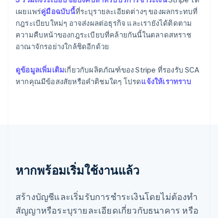
ฝรั่งเศส
เผยแพร่
คู่มือฉบับนี้
ที่ระบุรายละเอียดต่างๆ ของผลกระทบที่
Français
English
กฎระเบียบใหม่ๆ อาจส่งผลต่อธุรกิจ และเรายังได้ติดตาม
ฟินแลนด์
ความคืบหน้าของกฎระเบียบที่คล้ายกันนี้ในตลาดสหราช
English
Svenska
มอลตา
อาณาจักรอย่างใกล้ชิดอีกด้วย
English
มาเลเซีย
ดูข้อมูลเพิ่มเติม
เกี่ยวกับผลิตภัณฑ์ของ Stripe ที่รองรับ SCA
English
简体中文
หากคุณมีข้อสงสัยหรือคำติชมใดๆ โปรด
แจ้งให้เราทราบ
เม็กซิโก
Español
English
ยิบรอลตาร์
English
เยอรมนี
Deutsch
English
โรมาเนีย
English
ลักเซมเบิร์ก
หากพร้อมเริ่มใช้งานแล้ว
Français
Deutsch
English
ลัตเวีย
สร้างบัญชีและเริ่มรับการชำระเงินโดยไม่ต้องทำ
English
ลิกเตนสไตน์
สัญญาหรือระบุรายละเอียดเกี่ยวกับธนาคาร หรือ
Deutsch
English