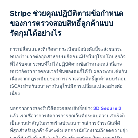
Stripe ช่วยคุณปฏิบัติตามข้อกำหนด
ของการตรวจสอบสิทธิ์ลูกค้าแบบ
รัดกุมได้อย่างไร
การเปลี่ยนแปลงที่เกิดจากระเบียบข้อบังคับนี้จะส่งผลกระ
ทบอย่างมากต่ออุตสาหกรรมอีคอมเมิร์ซในยุโรป โดยธุรกิจ
ที่ได้รับผลกระทบที่ไม่ได้ปฏิบัติตามข้อกำหนดเหล่านี้อาจ
กรีซ
พบว่าอัตราการคอนเวอร์ชันของตนก็ได้รับผลกระทบเช่นกัน
English
เนื่องจากกฎระเบียบของการตรวจสอบสิทธิ์ลูกค้าแบบรัดกุม
เขตบริหารพิเศษฮ่องกง ประเทศจีน
(SCA) สำหรับธนาคารในยุโรปมีการเปลี่ยนแปลงอย่างต่อ
English
简体中文
แคนาดา
เนื่อง
English
Français
โครเอเชีย
นอกจากการรองรับวิธีตรวจสอบสิทธิ์อย่าง
3D Secure 2
English
Italiano
แล้ว เราเชื่อว่าการจัดการการยกเว้นที่ประสบความสำเร็จก็
จีนแผ่นดินใหญ่
เป็นส่วนสำคัญในการสร้างประสบการณ์การชำระเงินที่ดี
简体中文
English
ไซปรัส
ที่สุดสำหรับลูกค้า ซึ่งจะช่วยลดการฉ้อโกงรวมถึงลดความยุ่ง
English
ยากให้เหลือน้อยที่สุด ผลิตภัณฑ์การชำระเงินของเราปรับ