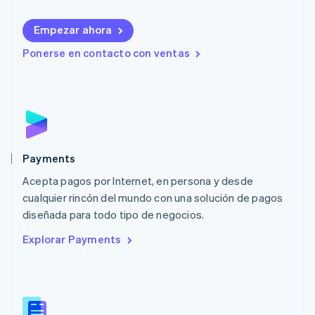
Liechtenstein
Deutsch
English
Empezar ahora
Lituania
English
Ponerse en contacto con ventas
Luxemburgo
Français
Deutsch
English
Malasia
English
简体中文
Malta
English
México
Español
English
Payments
Noruega
Acepta pagos por Internet, en persona y desde
English
cualquier rincón del mundo con una solución de pagos
Nueva Zelanda
English
diseñada para todo tipo de negocios.
Países Bajos
Explorar Payments
Nederlands
English
Polonia
English
Portugal
Português
English