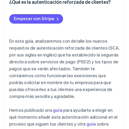
¿Qué es la autenticación reforzada de clientes?
Sector público
Radar
Comercio minorista
¿Cuándo se requiere la autenticación reforzada de
Prevención de fraude
clientes?
Empezar con Stripe
Atlas
Constitución de una startup
Cómo autenticar un pago con tarjeta
Ecosystem
Climate
Cómo funciona la responsabilidad de las disputas
En esta guía, analizaremos con detalle los nuevos
Eliminación de dióxido de carbono
Socios
por fraude en el marco de 3DS
Stripe App Marketplace
requisitos de autenticación reforzada de clientes (SCA,
Identity
por sus siglas en inglés) que ha establecido la segunda
Verificación de identidad en línea
Exenciones a la autenticación reforzada de clientes
directiva sobre servicios de pago (PSD2) y los tipos de
¿Qué sucede si falla una exención?
pagos que se verán afectados. También te
contaremos cómo funcionan las exenciones que
Cómo Stripe te ayuda a cumplir con los requisitos
podrás solicitar en nombre de tu empresa para que
de la autenticación reforzada de clientes
Stripe Sessions 2026
puedas ofrecerles a tus clientes una experiencia de
Descubre cómo Stripe está construyendo la infraestructu
Próximos cambios
compra más sencilla y agradable.
para la IA.
Ver ahora
Hemos publicado una
guía
para ayudarte a elegir en
qué momento añadir esta autenticación adicional en el
proceso que siguen tus clientes y otra
guía
sobre