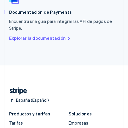
RAE de Hong Kong, China
English
简体中文
Documentación de Payments
Reino Unido
English
Encuentra una guía para integrar las API de pagos de
República Checa
Stripe.
English
Rumanía
Explorar la documentación
English
Singapur
English
简体中文
Suecia
Svenska
English
Suiza
Deutsch
Français
Italiano
English
Tailandia
ไทย
English
España (Español)
Productos y tarifas
Soluciones
Tarifas
Empresas