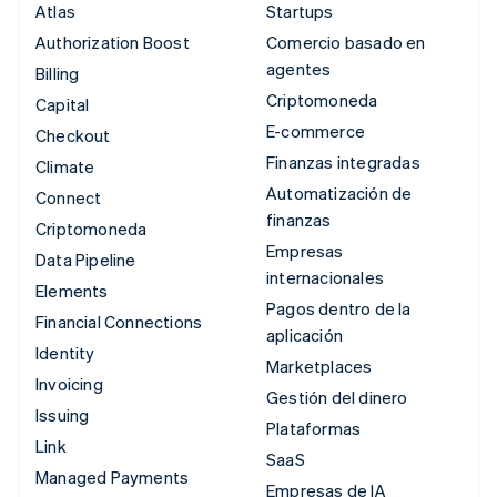
Atlas
Startups
Authorization Boost
Comercio basado en
agentes
Billing
Criptomoneda
Capital
E-commerce
Checkout
Finanzas integradas
Climate
Automatización de
Connect
finanzas
Criptomoneda
Empresas
Data Pipeline
internacionales
Elements
Pagos dentro de la
Financial Connections
aplicación
Identity
Marketplaces
Invoicing
Gestión del dinero
Issuing
Plataformas
Link
SaaS
Managed Payments
Empresas de IA