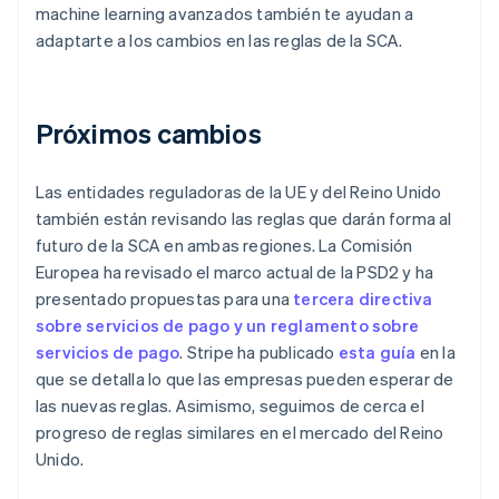
Bulgaria
machine learning
avanzados también te ayudan a
English
adaptarte a los cambios en las reglas de la SCA.
Canadá
English
Français
China continental
简体中文
English
Próximos cambios
Chipre
English
Croacia
Las entidades reguladoras de la UE y del Reino Unido
English
Italiano
también están revisando las reglas que darán forma al
Dinamarca
futuro de la SCA en ambas regiones. La Comisión
English
Emiratos Árabes Unidos
Europea ha revisado el marco actual de la PSD2 y ha
English
presentado propuestas para una
tercera directiva
Eslovaquia
sobre servicios de pago y un reglamento sobre
English
servicios de pago
. Stripe ha publicado
esta guía
en la
Eslovenia
que se detalla lo que las empresas pueden esperar de
English
Italiano
las nuevas reglas. Asimismo, seguimos de cerca el
España
progreso de reglas similares en el mercado del Reino
Español
English
Estados Unidos
Unido.
English
Español
简体中文