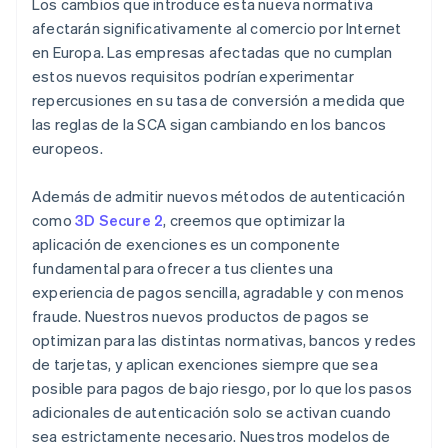
Los cambios que introduce esta nueva normativa
afectarán significativamente al comercio por Internet
en Europa. Las empresas afectadas que no cumplan
estos nuevos requisitos podrían experimentar
repercusiones en su tasa de conversión a medida que
las reglas de la SCA sigan cambiando en los bancos
europeos.
Además de admitir nuevos métodos de autenticación
como
3D Secure 2
, creemos que optimizar la
aplicación de exenciones es un componente
Alemania
fundamental para ofrecer a tus clientes una
Deutsch
English
Australia
experiencia de pagos sencilla, agradable y con menos
English
fraude. Nuestros nuevos productos de pagos se
Austria
optimizan para las distintas normativas, bancos y redes
Deutsch
English
de tarjetas, y aplican exenciones siempre que sea
Bélgica
posible para pagos de bajo riesgo, por lo que los pasos
Nederlands
Français
Deutsch
English
Brasil
adicionales de autenticación solo se activan cuando
Português
English
sea estrictamente necesario. Nuestros modelos de