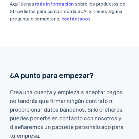
Estonia
Aquí tienes
más información
sobre los productos de
English
Stripe listos para cumplir con la SCA. Si tienes alguna
Finlandia
pregunta o comentario,
contáctanos
.
English
Svenska
Francia
Français
English
Gibraltar
English
Grecia
English
Hungría
English
¿A punto para empezar?
India
English
Irlanda
Crea una cuenta y empieza a aceptar pagos:
English
no tendrás que firmar ningún contrato ni
Italia
proporcionar datos bancarios. Si lo prefieres,
Italiano
English
Japón
puedes ponerte en contacto con nosotros y
日本語
English
diseñaremos un paquete personalizado para
Letonia
English
tu empresa.