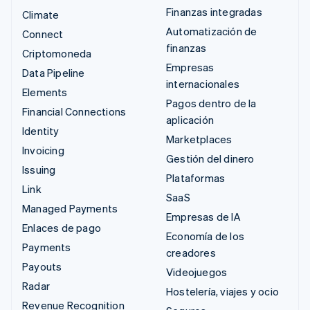
Finanzas integradas
Climate
Automatización de
Connect
finanzas
Criptomoneda
Empresas
Data Pipeline
internacionales
Elements
Pagos dentro de la
Financial Connections
aplicación
Identity
Marketplaces
Invoicing
Gestión del dinero
Issuing
Plataformas
Link
SaaS
Managed Payments
Empresas de IA
Enlaces de pago
Economía de los
Payments
creadores
Payouts
Videojuegos
Radar
Hostelería, viajes y ocio
Revenue Recognition