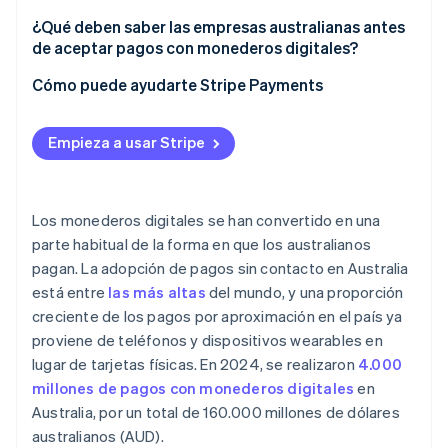
Dispositivos perdidos o robados
Transferencia de responsabilidad
¿Qué deben saber las empresas australianas antes
Suplantación de identidad (phishing) dirigida al
de aceptar pagos con monederos digitales?
aprovisionamiento
Defensa contracargos
Cómo puede ayudarte Stripe Payments
Aplicaciones maliciosas
No hay datos de la tarjeta en el terminal
Menor superficie de ataque en línea
Empieza a usar Stripe
Los monederos digitales se han convertido en una
parte habitual de la forma en que los australianos
pagan. La adopción de pagos sin contacto en Australia
está entre
las más altas
del mundo, y una proporción
creciente de los pagos por aproximación en el país ya
proviene de teléfonos y dispositivos wearables en
lugar de tarjetas físicas. En 2024, se realizaron
4.000
millones de pagos con monederos digitales
en
Australia, por un total de 160.000 millones de dólares
australianos (AUD).