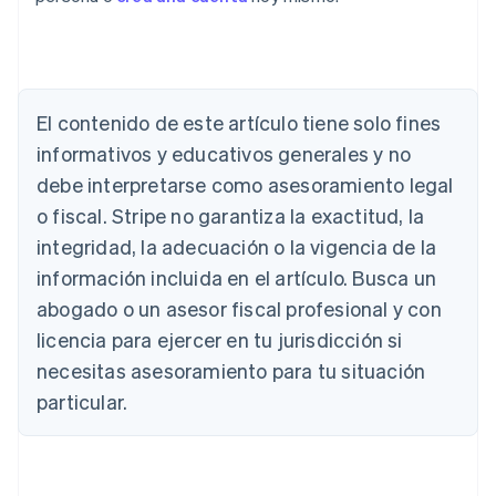
El contenido de este artículo tiene solo fines
Alemania
informativos y educativos generales y no
Deutsch
English
Australia
debe interpretarse como asesoramiento legal
English
o fiscal. Stripe no garantiza la exactitud, la
Austria
integridad, la adecuación o la vigencia de la
Deutsch
English
Bélgica
información incluida en el artículo. Busca un
Nederlands
Français
Deutsch
English
abogado o un asesor fiscal profesional y con
Brasil
Português
English
licencia para ejercer en tu jurisdicción si
Bulgaria
necesitas asesoramiento para tu situación
English
Canadá
particular.
English
Français
China continental
简体中文
English
Chipre