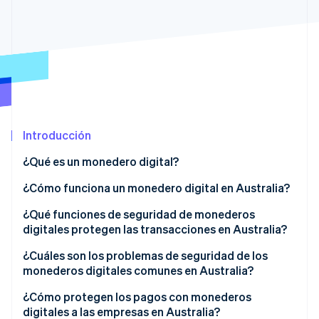
Sector público
Radar
Comercio minorista
Prevención de fraude
Atlas
Constitución de una startup
Ecosystem
Climate
Eliminación de dióxido de carbono
Socios
Stripe App Marketplace
Identity
Introducción
Verificación de identidad en línea
¿Qué es un monedero digital?
¿Cómo funciona un monedero digital en Australia?
¿Qué funciones de seguridad de monederos
Stripe Sessions 2026
digitales protegen las transacciones en Australia?
Descubre cómo Stripe está construyendo la infraestructu
para la IA.
¿Cuáles son los problemas de seguridad de los
Ver ahora
monederos digitales comunes en Australia?
Fraude de aprovisionamiento de cuentas
¿Cómo protegen los pagos con monederos
digitales a las empresas en Australia?