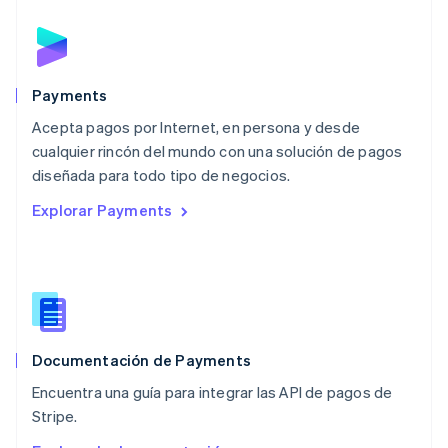
English
简体中文
Malta
English
México
Español
English
Payments
Noruega
Acepta pagos por Internet, en persona y desde
English
cualquier rincón del mundo con una solución de pagos
Nueva Zelanda
English
diseñada para todo tipo de negocios.
Países Bajos
Explorar Payments
Nederlands
English
Polonia
English
Portugal
Português
English
RAE de Hong Kong, China
English
简体中文
Documentación de Payments
Reino Unido
English
Encuentra una guía para integrar las API de pagos de
República Checa
Stripe.
English
Rumanía