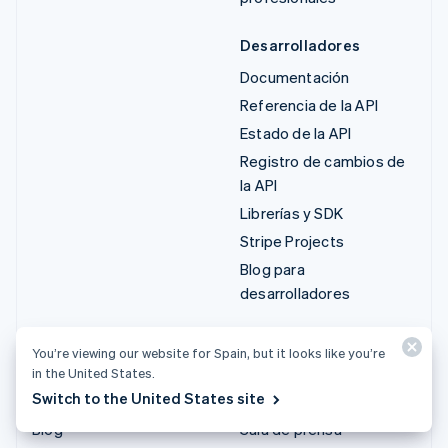
Desarrolladores
Documentación
Referencia de la API
Estado de la API
Registro de cambios de
la API
Librerías y SDK
Stripe Projects
Blog para
desarrolladores
Recursos
Empresa
You’re viewing our website for Spain, but it looks like you’re
Guías
Hoja de ruta del producto
in the United States.
Switch to the United States site
Historias de clientes
Empleo
Blog
Sala de prensa