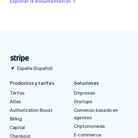
Explorar la documentación
English
Singapur
English
简体中文
Suecia
Svenska
English
Suiza
Deutsch
Français
Italiano
English
Tailandia
ไทย
English
España (Español)
Productos y tarifas
Soluciones
Tarifas
Empresas
Atlas
Startups
Authorization Boost
Comercio basado en
agentes
Billing
Criptomoneda
Capital
E-commerce
Checkout