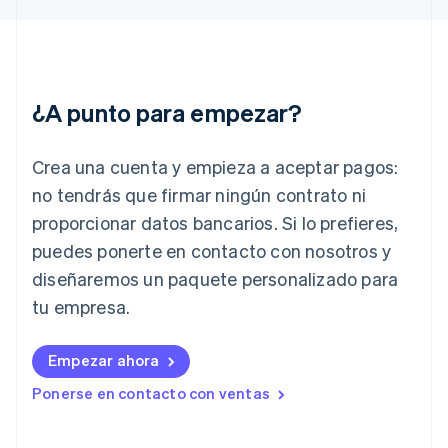
English
Grecia
English
Hungría
English
¿A punto para empezar?
India
English
Irlanda
Crea una cuenta y empieza a aceptar pagos:
English
no tendrás que firmar ningún contrato ni
Italia
proporcionar datos bancarios. Si lo prefieres,
Italiano
English
Japón
puedes ponerte en contacto con nosotros y
日本語
English
diseñaremos un paquete personalizado para
Letonia
English
tu empresa.
Liechtenstein
Deutsch
English
Empezar ahora
Lituania
English
Ponerse en contacto con ventas
Luxemburgo
Français
Deutsch
English
Malasia