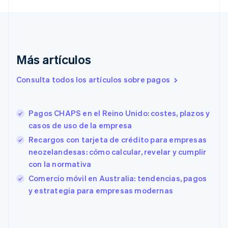
English
Croacia
English
Italiano
Dinamarca
English
Más artículos
Emiratos Árabes Unidos
English
Consulta todos los artículos sobre pagos
Eslovaquia
English
Eslovenia
Pagos CHAPS en el Reino Unido: costes, plazos y
English
Italiano
España
casos de uso de la empresa
Español
English
Recargos con tarjeta de crédito para empresas
Estados Unidos
neozelandesas: cómo calcular, revelar y cumplir
English
Español
简体中文
Estonia
con la normativa
English
Comercio móvil en Australia: tendencias, pagos
Finlandia
y estrategia para empresas modernas
English
Svenska
Francia
Français
English
Gibraltar