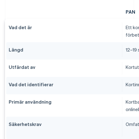
PAN
Vad det är
Ett ko
förbet
Längd
12–19 
Utfärdat av
Kortut
Vad det identifierar
Kortin
Primär användning
Kortba
online
Säkerhetskrav
Omfatt