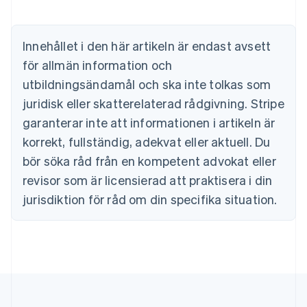
Australien
English
Belgien
Innehållet i den här artikeln är endast avsett
Nederlands
Français
Deutsch
English
Brasilien
för allmän information och
Português
English
utbildningsändamål och ska inte tolkas som
Bulgarien
juridisk eller skatterelaterad rådgivning. Stripe
English
Cypern
garanterar inte att informationen i artikeln är
English
korrekt, fullständig, adekvat eller aktuell. Du
Danmark
English
bör söka råd från en kompetent advokat eller
Estland
revisor som är licensierad att praktisera i din
English
Fastlandskina
jurisdiktion för råd om din specifika situation.
简体中文
English
Finland
English
Svenska
Frankrike
Français
English
Förenade Arabemiraten
English
Gibraltar