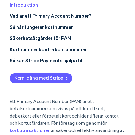
Identitetsverifiering online
Introduktion
Partner
Stripe App Marketplace
Vad är ett Primary Account Number?
Så här fungerar kortnummer
Stripe Sessions 2026
Säkerhetsåtgärder för PAN
Se hur Stripe bygger den ekonomiska inf
Titta nu
Kortnummer kontra kontonummer
Kortnummer
Så kan Stripe Payments hjälpa till
Kontonummer
Kom igång med Stripe
Ett Primary Account Number (PAN) är ett
betalkortnummer som visas på ett kreditkort,
debetkort eller förbetalt kort och identifierar kontot
och kortutfärdaren. För företag som genomför
korttransaktioner
är säker och effektiv användning av