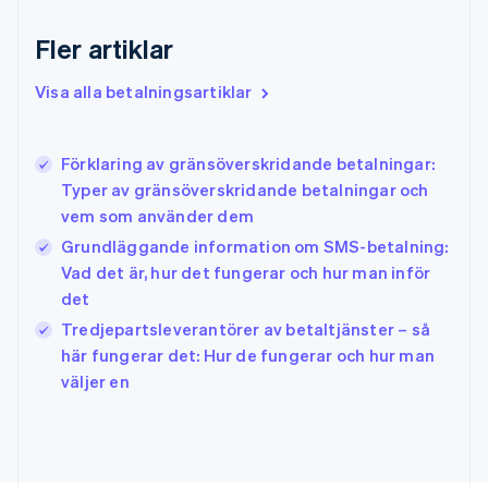
English
Fler artiklar
Grekland
English
Visa alla betalningsartiklar
Hongkong SAR, Kina
English
简体中文
Indien
English
Förklaring av gränsöverskridande betalningar:
Irland
Typer av gränsöverskridande betalningar och
English
vem som använder dem
Italien
Grundläggande information om SMS-betalning:
Italiano
English
Japan
Vad det är, hur det fungerar och hur man inför
日本語
English
det
Kanada
Tredjepartsleverantörer av betaltjänster – så
English
Français
här fungerar det: Hur de fungerar och hur man
Kroatien
English
Italiano
väljer en
Lettland
English
Liechtenstein
Deutsch
English
Litauen