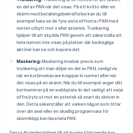
en del av PAN när det visas. På ett kvitto eller en
skärm med betalningsbekräftelse kan du till
exempel bara se de fyra sista siffrorna i PAN med
resten utbytt mot x eller asterisk. Trunkering
hjälper till att skydda PAN genom att säkerställa att
hela numret inte visas på platser där bedrägliga
aktörer kan se och kopiera det.
Maskering:
Maskering innebär precis som
trunkering att man döljer en del av PAN, vanligtvis
när en kortinnehavare knappar in numret eller när
det visas på en skärm. När du till exempel anger ditt
kortnummer på en webbplats är det vanligt att varje
siffra byts ut mot en asterisk så snart du skriver in
den. Detta säkerställer att varken någon som tittar
över din axel eller en skadlig programvara för
skärmklipp kan läsa hela PAN.
Dessa åtgärder hjälper till att bygga förtroende hos