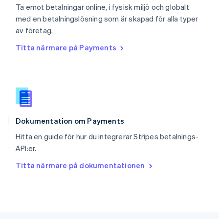
Ta emot betalningar online, i fysisk miljö och globalt
Deutsch
Français
Italiano
English
med en betalningslösning som är skapad för alla typer
Singapore
English
简体中文
av företag.
Slovakien
Titta närmare på Payments
English
Slovenien
English
Italiano
Spanien
Español
English
Storbritannien
English
Dokumentation om Payments
Sverige
Svenska
English
Hitta en guide för hur du integrerar Stripes betalnings-
Thailand
API:er.
ไทย
English
Tjeckien
Titta närmare på dokumentationen
English
Tyskland
Deutsch
English
Ungern
English
USA