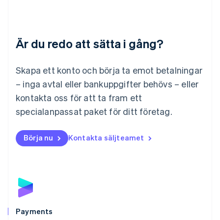
English
Luxemburg
Français
Deutsch
English
Är du redo att sätta i gång?
Malaysia
English
简体中文
Malta
Skapa ett konto och börja ta emot betalningar
English
Mexiko
– inga avtal eller bankuppgifter behövs – eller
Español
English
kontakta oss för att ta fram ett
Nederländerna
specialanpassat paket för ditt företag.
Nederlands
English
Norge
English
Börja nu
Kontakta säljteamet
Nya Zeeland
English
Polen
English
Portugal
Português
English
Rumänien
English
Payments
Schweiz