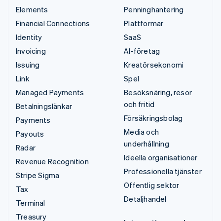
Elements
Penninghantering
Financial Connections
Plattformar
Identity
SaaS
Invoicing
AI-företag
Issuing
Kreatörsekonomi
Link
Spel
Managed Payments
Besöksnäring, resor
och fritid
Betalningslänkar
Försäkringsbolag
Payments
Media och
Payouts
underhållning
Radar
Ideella organisationer
Revenue Recognition
Professionella tjänster
Stripe Sigma
Offentlig sektor
Tax
Detaljhandel
Terminal
Treasury