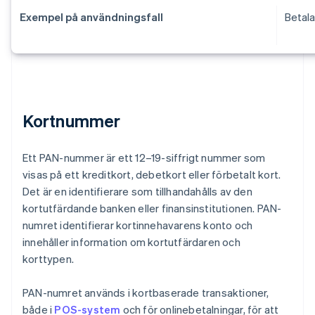
Exempel på användningsfall
Betala
Kortnummer
Ett PAN-nummer är ett 12–19-siffrigt nummer som
visas på ett kreditkort, debetkort eller förbetalt kort.
Det är en identifierare som tillhandahålls av den
kortutfärdande banken eller finansinstitutionen. PAN-
numret identifierar kortinnehavarens konto och
innehåller information om kortutfärdaren och
korttypen.
PAN-numret används i kortbaserade transaktioner,
både i
POS-system
och för onlinebetalningar, för att