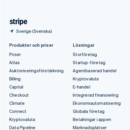
English
Español
简体中文
Österrike
Deutsch
English
Sverige (Svenska)
Produkter och priser
Lösningar
Priser
Storföretag
Atlas
Startup-företag
Auktoriseringsförstärkning
Agentbaserad handel
Billing
Kryptovaluta
Capital
E-handel
Checkout
Integrerad finansiering
Climate
Ekonomiautomatisering
Connect
Globala företag
Kryptovaluta
Betalningar i appen
Data Pipeline
Marknadsplatser