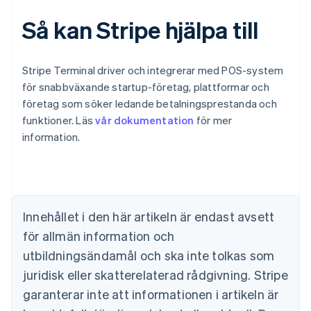
Så kan Stripe hjälpa till
Stripe Terminal driver och integrerar med POS-system
för snabbväxande startup-företag, plattformar och
företag som söker ledande betalningsprestanda och
funktioner. Läs
vår dokumentation
för mer
information.
Australien
English
Belgien
Innehållet i den här artikeln är endast avsett
Nederlands
Français
Deutsch
English
Brasilien
för allmän information och
Português
English
utbildningsändamål och ska inte tolkas som
Bulgarien
juridisk eller skatterelaterad rådgivning. Stripe
English
Cypern
garanterar inte att informationen i artikeln är
English