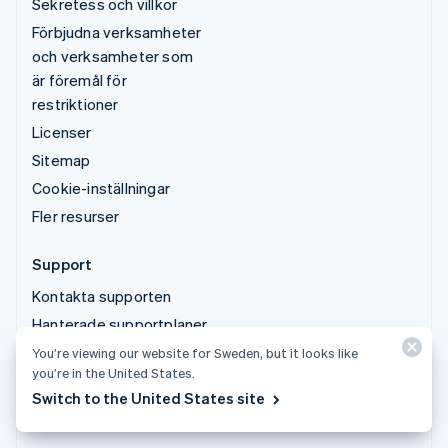
Sekretess och villkor
Förbjudna verksamheter
och verksamheter som
är föremål för
restriktioner
Licenser
Sitemap
Cookie-inställningar
Fler resurser
Support
Kontakta supporten
Hanterade supportplaner
You’re viewing our website for Sweden, but it looks like
you’re in the United States.
© 2026 Stripe, LLC
Switch to the United States site