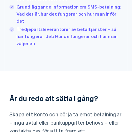
Italien
Grundläggande information om SMS-betalning:
Italiano
English
Japan
Vad det är, hur det fungerar och hur man inför
日本語
English
det
Kanada
Tredjepartsleverantörer av betaltjänster – så
English
Français
här fungerar det: Hur de fungerar och hur man
Kroatien
English
Italiano
väljer en
Lettland
English
Liechtenstein
Deutsch
English
Litauen
English
Luxemburg
Français
Deutsch
English
Är du redo att sätta i gång?
Malaysia
English
简体中文
Malta
Skapa ett konto och börja ta emot betalningar
English
Mexiko
– inga avtal eller bankuppgifter behövs – eller
Español
English
kontakta oss för att ta fram ett