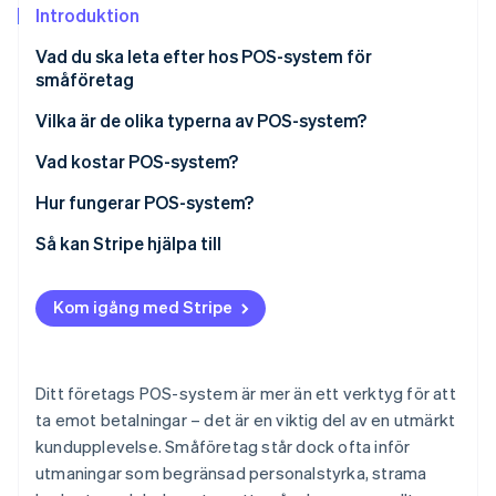
Identitetsverifiering online
Introduktion
Partner
Stripe App Marketplace
Vad du ska leta efter hos POS-system för
småföretag
Vilka är de olika typerna av POS-system?
Stripe Sessions 2026
Se hur Stripe bygger den ekonomiska inf
Detaljhandeln
Vad kostar POS-system?
Titta nu
Restauranger
Hur fungerar POS-system?
Hotell och semesteranläggningar
1. Ange artiklarna som ska köpas
Så kan Stripe hjälpa till
Skönhetssalonger
2. Beräkna delsumman
Kom igång med Stripe
Servicepersonal
3. Fastställ skatt, frakt och totalkostnad
Hälso- och sjukvård
4. Uppmana kunden att lägga till dricks (om
tillämpligt)
Ditt företags POS-system är mer än ett verktyg för att
ta emot betalningar – det är en viktig del av en utmärkt
5. Ta emot betalning
kundupplevelse. Småföretag står dock ofta inför
6. Kommunicera med inlösande och utfärdande
utmaningar som begränsad personalstyrka, strama
banker