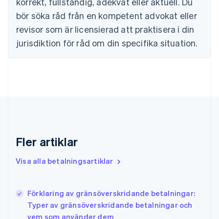
korrekt, fullständig, adekvat eller aktuell. Du
Danmark
English
bör söka råd från en kompetent advokat eller
Estland
revisor som är licensierad att praktisera i din
English
Fastlandskina
jurisdiktion för råd om din specifika situation.
简体中文
English
Finland
English
Svenska
Frankrike
Français
English
Förenade Arabemiraten
English
Gibraltar
English
Fler artiklar
Grekland
English
Visa alla betalningsartiklar
Hongkong SAR, Kina
English
简体中文
Indien
English
Förklaring av gränsöverskridande betalningar:
Irland
Typer av gränsöverskridande betalningar och
English
vem som använder dem