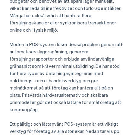
budgetar och behovet av att spåra lager manuellt,
vilket kan leda till ineffektivitet och förlorade intäkter.
7. Slutföra transaktion
Många har också svårt att hantera flera
8. Uppdatera lager
försäljningskanaler eller synkronisera transaktioner
online och i fysisk miljö.
Moderna POS-system löser dessa problem genom att
automatisera lagerspårning, generera
försäljningsrapporter och erbjuda användarvänliga
gränssnitt som kräver minimal utbildning. De har stöd
för flera typer av betalningar, integreras med
bokförings- och e-handelsverktyg och ger
molnåtkomst så att företag kan hantera allt på en
plats. Prisvärda hårdvarualternativ och skalbara
prismodeller gör det också lättare för småföretag att
komma igång.
Ett pålitligt och lättanvänt POS-system är ett viktigt
verktyg för företag av alla storlekar. Nedan tar vi upp