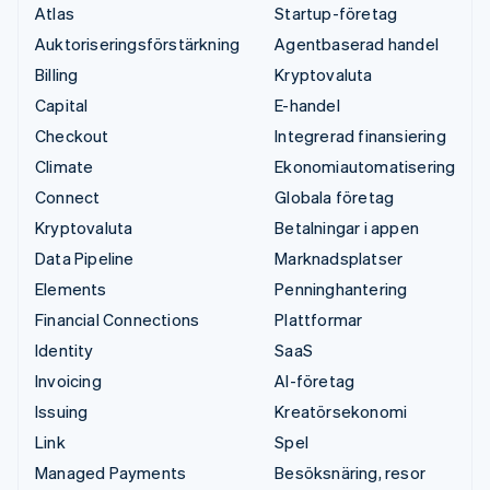
Atlas
Startup-företag
Auktoriseringsförstärkning
Agentbaserad handel
Billing
Kryptovaluta
Capital
E-handel
Checkout
Integrerad finansiering
Climate
Ekonomiautomatisering
Connect
Globala företag
Kryptovaluta
Betalningar i appen
Data Pipeline
Marknadsplatser
Elements
Penninghantering
Financial Connections
Plattformar
Identity
SaaS
Invoicing
AI-företag
Issuing
Kreatörsekonomi
Link
Spel
Managed Payments
Besöksnäring, resor