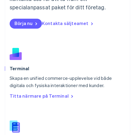
Nederländerna
specialanpassat paket för ditt företag.
Nederlands
English
Norge
English
Börja nu
Kontakta säljteamet
Nya Zeeland
English
Polen
English
Portugal
Português
English
Rumänien
English
Terminal
Schweiz
Skapa en unified commerce-upplevelse vid både
Deutsch
Français
Italiano
English
digitala och fysiska interaktioner med kunder.
Singapore
English
简体中文
Titta närmare på Terminal
Slovakien
English
Slovenien
English
Italiano
Spanien
Español
English