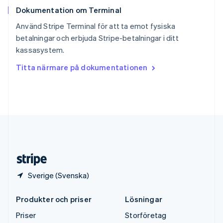
Storbritannien
Dokumentation om Terminal
English
Sverige
Använd Stripe Terminal för att ta emot fysiska
Svenska
English
betalningar och erbjuda Stripe-betalningar i ditt
Thailand
kassasystem.
ไทย
English
Tjeckien
Titta närmare på dokumentationen
English
Tyskland
Deutsch
English
Ungern
English
USA
English
Español
简体中文
Österrike
Deutsch
English
Sverige (Svenska)
Produkter och priser
Lösningar
Priser
Storföretag