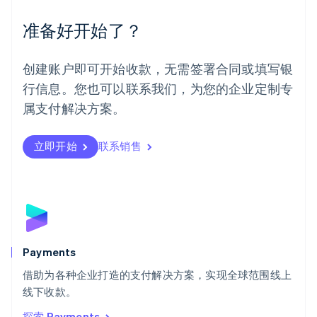
墨西哥
Español
English
准备好开始了？
挪威
English
葡萄牙
创建账户即可开始收款，无需签署合同或填写银
Português
English
行信息。您也可以联系我们，为您的企业定制专
日本
日本語
English
属支付解决方案。
瑞典
Svenska
English
瑞士
立即开始
联系销售
Deutsch
Français
Italiano
English
塞浦路斯
English
斯洛伐克
English
斯洛文尼亚
English
Italiano
Payments
泰国
ไทย
English
借助为各种企业打造的支付解决方案，实现全球范围线上
希腊
线下收款。
English
探索 Payments