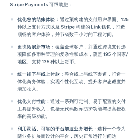
Stripe Payments 可帮助您：
优化您的结账体验：
通过预构建的支付用户界面、125
种以上支付方式以及 Stripe 构建的 Link 钱包，打造
顺畅的客户体验，并节省数千小时的工程时间。
更快拓展新市场：
覆盖全球客户，并通过跨境支付选
项降低多币种管理的复杂性和成本，覆盖 195 个国家/
地区、支持 135 种以上货币。
统一线下与线上付款：
整合线上与线下渠道，打造一
体化商务体验，实现个性化互动、提升客户忠诚度并
增加收入。
优化支付性能：
通过一系列可定制、易于配置的支付
阿联酋
工具提升收入，包括无代码欺诈防护功能与提高授权
English
爱尔兰
率的高级功能。
English
爱沙尼亚
利用灵活、可靠的平台加速业务增长：
选择一个专为
English
随业务扩展而设计的平台，历史正常运行时间达