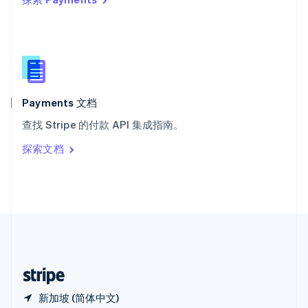
西班牙
Español
English
新加坡
English
简体中文
新西兰
English
匈牙利
English
Payments 文档
意大利
查找 Stripe 的付款 API 集成指南。
Italiano
English
印度
探索文档
English
英国
English
直布罗陀
English
中国内地
简体中文
English
中国香港特别行政区
English
简体中文
新加坡 (简体中文)