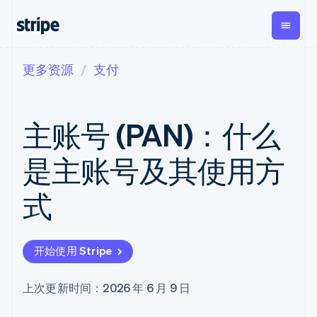
更多资源
支付
按企业阶段
文档
学习
支付
营收
资金管
平台
理
易市
大型企业
Stripe 文档
博客
Payments
Billing
初创企业
API 参考文档
客户案例
主账号 (PAN)：什么
在线支付
经常性收入
Global
Conn
库与 SDK
指南
Managed
Metronome
Payouts
Stripe Apps
Payments
按用量计费
平台
是主账号及其使用方
备案商家解决
Subscriptions
向第三
按应用场景
方案
方打款
支持
订阅管理
Payment links
Crypto
式
指南
智能体商务
Invoicing
钱包、
加密货币
获取支持
无代码支付
一次性或定期
稳定币
电子商务
接受线上付款
托管支持方案
Checkout
账单
发行和
嵌入式金融
实施预置结账流程
专业服务
预构建支付界
Tax
发卡基
开始使用 Stripe
财务自动化
构建平台或交易市场
面
销售税和增值
础设施
全球化企业
管理订阅
Elements
税自动化
应用内支付
提供按用量计费
灵活的 UI 组件
Revenue
上次更新时间：2026 年 6 月 9 日
交易市场
发行稳定币支持的支付卡
支付方式
Recognition
公司
资金管理
通过智能体配置和管理服
支持 125 种以
会计自动化
平台
务