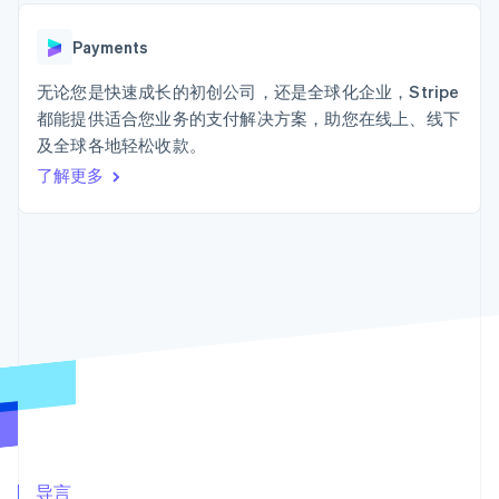
上
Stripe Sigma
产品路线图
SaaS
自定义报告
Terminal
Sessions 年度大会
线下支付
Data Pipeline
Payments
招聘
数据同步
Authorization
资讯中心
Boost
资源
无论您是快速成长的初创公司，还是全球化企业，Stripe
Stripe Press
支付成功率优
按行业
都能提供适合您业务的支付解决方案，助您在线上、线下
化
应用集成
及全球各地轻松收款。
Link
AI 企业
代码示例
加速结账
创作者经济
开发者博客
了解更多
联系
游戏
API 状态
酒店、旅游与休闲
联系销售
保险
成为合作伙伴
媒体与娱乐
更多
非营利组织
Product roadmap
专业服务
了解未来规划
公共部门
零售
Radar
欺诈防范
Atlas
初创企业注册
生态系统
Climate
合作伙伴
碳移除
Stripe App Marketplace
导言