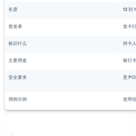
长度
12 到 
签发者
发卡
标识什么
持卡
主要用途
银行卡
安全要求
受 PC
用例示例
使用