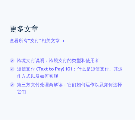
加拿大
English
Français
捷克
English
克罗地亚
更多文章
English
Italiano
拉脱维亚
查看所有“支付”相关文章
English
立陶宛
English
跨境支付说明：跨境支付的类型和使用者
列支敦士登
Deutsch
English
短信支付 (Text to Pay) 101：什么是短信支付、其运
卢森堡
作方式以及如何实现
Français
Deutsch
English
第三方支付处理商解读：它们如何运作以及如何选择
罗马尼亚
它们
English
马尔他
English
马来西亚
English
简体中文
美国
English
Español
简体中文